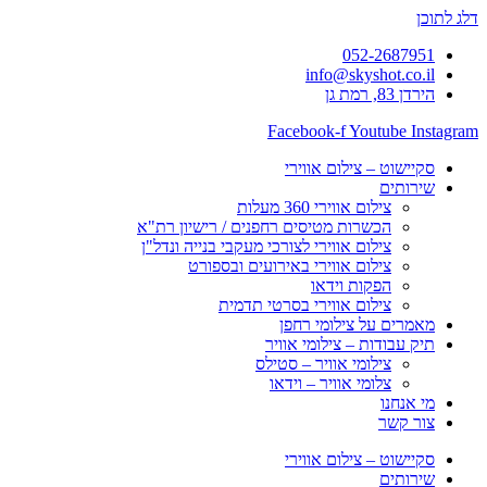
דלג לתוכן
052-2687951
info@skyshot.co.il
הירדן 83, רמת גן
Facebook-f
Youtube
Instagram
סקיישוט – צילום אווירי
שירותים
צילום אווירי 360 מעלות
הכשרות מטיסים רחפנים / רישיון רת"א
צילום אווירי לצורכי מעקבי בנייה ונדל"ן
צילום אווירי באירועים ובספורט
הפקות וידאו
צילום אווירי בסרטי תדמית
מאמרים על צילומי רחפן
תיק עבודות – צילומי אוויר
צילומי אוויר – סטילס
צלומי אוויר – וידאו
מי אנחנו
צור קשר
סקיישוט – צילום אווירי
שירותים