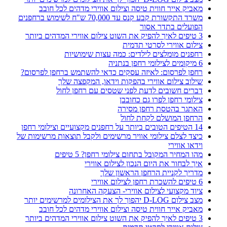
מאביק אייר חווית טיסה וצילום אווירי מדהים לכל חובב
משרד התקשורת קבע קנס עד 70,000 ש"ח לשימוש ברחפנים
הפועלים בתדר אסור
3 טיפים לאיך להפיק את השוט צילום אווירי המדהים ביותר
צילום אווירי לסרטי תדמית
רחפנים מומלצים לילדים: כמה עצות שימושיות
6 מיקומים לצילומי רחפן בנתניה
רחפן לפרסום: לאיזה עסקים כדאי להשתמש ברחפן לפרסום?
שילוב צילום אווירי בהפקות וידאו, המקפצה שלך
דברים חשובים לדעת לפני שטסים עם רחפן לחול
צילומי רחפן לפרו גם כחובבן
האתגר בהטסת רחפן מסירה
הרחפן המושלם לקחת לחול
14 הטיפים הטובים ביותר על רחפנים מקצועיים וצילומי רחפן
כיצד לצלם צילומי אוויר מרשימים ולקבל תוצאות מרשימות של
וידאו אווירי
מהו המחיר המקובל בתחום צילומי רחפן? 5 טיפים
איך לבחור את היום הנכון לצילום אווירי
מדריך לקניית הרחפן הראשון שלך
6 טיפים להשכרת רחפן לצילום אווירי
ציוד מקצועי לצילום אווירי- הצעקה האחרונה
מצב צילום D-LOG יהפוך לך את הצילומים למרשימים יותר
מאביק אייר חווית טיסה וצילום אווירי מדהים לכל חובב
3 טיפים לאיך להפיק את השוט צילום אווירי המדהים ביותר