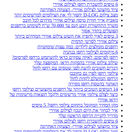
6 טיפים להשכרת רחפן לצילום אווירי
ציוד מקצועי לצילום אווירי- הצעקה האחרונה
מצב צילום D-LOG יהפוך לך את הצילומים למרשימים יותר
מאביק אייר חווית טיסה וצילום אווירי מדהים לכל חובב
משרד התקשורת קבע קנס עד 70,000 ש"ח לשימוש ברחפנים
הפועלים בתדר אסור
3 טיפים לאיך להפיק את השוט צילום אווירי המדהים ביותר
צילום אווירי לסרטי תדמית
רחפנים מומלצים לילדים: כמה עצות שימושיות
6 מיקומים לצילומי רחפן בנתניה
רחפן לפרסום: לאיזה עסקים כדאי להשתמש ברחפן לפרסום?
שילוב צילום אווירי בהפקות וידאו, המקפצה שלך
דברים חשובים לדעת לפני שטסים עם רחפן לחול
צילומי רחפן לפרו גם כחובבן
הרחפן המושלם לקחת לחול
האתגר בהטסת רחפן מסירה
14 הטיפים הטובים ביותר על רחפנים מקצועיים וצילומי רחפן
כיצד לצלם צילומי אוויר מרשימים ולקבל תוצאות מרשימות של
וידאו אווירי
מהו המחיר המקובל בתחום צילומי רחפן? 5 טיפים
איך לבחור את היום הנכון לצילום אווירי
מדריך לקניית הרחפן הראשון שלך
6 טיפים להשכרת רחפן לצילום אווירי
ציוד מקצועי לצילום אווירי- הצעקה האחרונה
מצב צילום D-LOG יהפוך לך את הצילומים למרשימים יותר