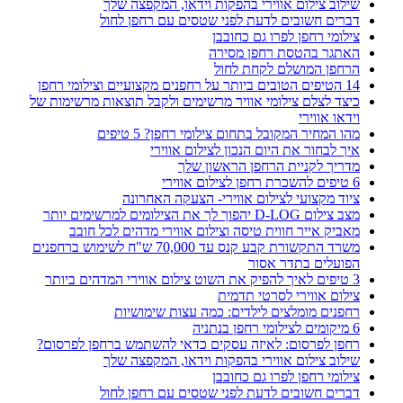
שילוב צילום אווירי בהפקות וידאו, המקפצה שלך
דברים חשובים לדעת לפני שטסים עם רחפן לחול
צילומי רחפן לפרו גם כחובבן
האתגר בהטסת רחפן מסירה
הרחפן המושלם לקחת לחול
14 הטיפים הטובים ביותר על רחפנים מקצועיים וצילומי רחפן
כיצד לצלם צילומי אוויר מרשימים ולקבל תוצאות מרשימות של
וידאו אווירי
מהו המחיר המקובל בתחום צילומי רחפן? 5 טיפים
איך לבחור את היום הנכון לצילום אווירי
מדריך לקניית הרחפן הראשון שלך
6 טיפים להשכרת רחפן לצילום אווירי
ציוד מקצועי לצילום אווירי- הצעקה האחרונה
מצב צילום D-LOG יהפוך לך את הצילומים למרשימים יותר
מאביק אייר חווית טיסה וצילום אווירי מדהים לכל חובב
משרד התקשורת קבע קנס עד 70,000 ש"ח לשימוש ברחפנים
הפועלים בתדר אסור
3 טיפים לאיך להפיק את השוט צילום אווירי המדהים ביותר
צילום אווירי לסרטי תדמית
רחפנים מומלצים לילדים: כמה עצות שימושיות
6 מיקומים לצילומי רחפן בנתניה
רחפן לפרסום: לאיזה עסקים כדאי להשתמש ברחפן לפרסום?
שילוב צילום אווירי בהפקות וידאו, המקפצה שלך
צילומי רחפן לפרו גם כחובבן
דברים חשובים לדעת לפני שטסים עם רחפן לחול