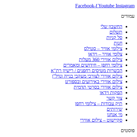
Facebook-f
Youtube
Instagram
עמודים
החשבון שלי
תשלום
סל קניות
חנות
צילומי אוויר – סטילס
צלומי אוויר – וידאו
צילום אווירי 360 מעלות
צילומי רחפן – חידושים ומאמרים
הכשרות מטיסים רחפנים / רישיון רת"א
צילום אווירי לצורכי מעקבי בנייה ונדל"ן
צילום אווירי באירועים ובספורט
צילום אווירי בסרטי תדמית
הפקות וידאו
צור קשר
תיק עבודות – צילומי רחפן
שירותים
מי אנחנו
סקיישוט – צילום אווירי
פוסטים