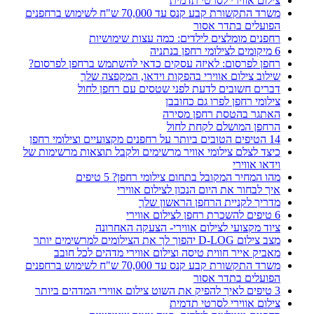
צילום אווירי לסרטי תדמית
משרד התקשורת קבע קנס עד 70,000 ש"ח לשימוש ברחפנים
הפועלים בתדר אסור
רחפנים מומלצים לילדים: כמה עצות שימושיות
6 מיקומים לצילומי רחפן בנתניה
רחפן לפרסום: לאיזה עסקים כדאי להשתמש ברחפן לפרסום?
שילוב צילום אווירי בהפקות וידאו, המקפצה שלך
דברים חשובים לדעת לפני שטסים עם רחפן לחול
צילומי רחפן לפרו גם כחובבן
האתגר בהטסת רחפן מסירה
הרחפן המושלם לקחת לחול
14 הטיפים הטובים ביותר על רחפנים מקצועיים וצילומי רחפן
כיצד לצלם צילומי אוויר מרשימים ולקבל תוצאות מרשימות של
וידאו אווירי
מהו המחיר המקובל בתחום צילומי רחפן? 5 טיפים
איך לבחור את היום הנכון לצילום אווירי
מדריך לקניית הרחפן הראשון שלך
6 טיפים להשכרת רחפן לצילום אווירי
ציוד מקצועי לצילום אווירי- הצעקה האחרונה
מצב צילום D-LOG יהפוך לך את הצילומים למרשימים יותר
מאביק אייר חווית טיסה וצילום אווירי מדהים לכל חובב
משרד התקשורת קבע קנס עד 70,000 ש"ח לשימוש ברחפנים
הפועלים בתדר אסור
3 טיפים לאיך להפיק את השוט צילום אווירי המדהים ביותר
צילום אווירי לסרטי תדמית