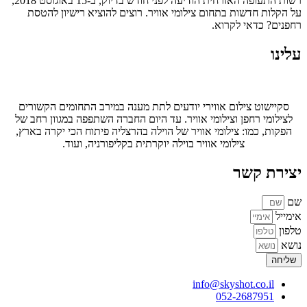
רשות התעופה האזרחית הודיעה לפני חודש בדיוק, ב-15 באוגוסט 2018,
על הקלות חדשות בתחום צילומי אוויר. רוצים להוציא רישיון להטסת
רחפנים? כדאי לקרוא.
עלינו
סקיישוט צילום אווירי יודעים לתת מענה במירב התחומים הקשורים
לצילומי רחפן וצילומי אוויר. עד היום החברה השתפפה במגוון רחב של
הפקות, כמו: צילומי אוויר של הוילה בהרצליה פיתוח הכי יקרה בארץ,
צילומי אוויר בוילה יוקרתית בקליפורניה, ועוד.
יצירת קשר
שם
אימייל
טלפון
נושא
שליחה
info@skyshot.co.il
052-2687951