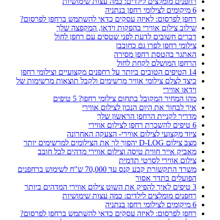
רחפנים מומלצים לילדים: כמה עצות שימושיות
6 מיקומים לצילומי רחפן בנתניה
רחפן לפרסום: לאיזה עסקים כדאי להשתמש ברחפן לפרסום?
שילוב צילום אווירי בהפקות וידאו, המקפצה שלך
דברים חשובים לדעת לפני שטסים עם רחפן לחול
צילומי רחפן לפרו גם כחובבן
האתגר בהטסת רחפן מסירה
הרחפן המושלם לקחת לחול
14 הטיפים הטובים ביותר על רחפנים מקצועיים וצילומי רחפן
כיצד לצלם צילומי אוויר מרשימים ולקבל תוצאות מרשימות של
וידאו אווירי
מהו המחיר המקובל בתחום צילומי רחפן? 5 טיפים
איך לבחור את היום הנכון לצילום אווירי
מדריך לקניית הרחפן הראשון שלך
6 טיפים להשכרת רחפן לצילום אווירי
ציוד מקצועי לצילום אווירי- הצעקה האחרונה
מצב צילום D-LOG יהפוך לך את הצילומים למרשימים יותר
מאביק אייר חווית טיסה וצילום אווירי מדהים לכל חובב
צילום אווירי לסרטי תדמית
משרד התקשורת קבע קנס עד 70,000 ש"ח לשימוש ברחפנים
הפועלים בתדר אסור
3 טיפים לאיך להפיק את השוט צילום אווירי המדהים ביותר
רחפנים מומלצים לילדים: כמה עצות שימושיות
6 מיקומים לצילומי רחפן בנתניה
רחפן לפרסום: לאיזה עסקים כדאי להשתמש ברחפן לפרסום?