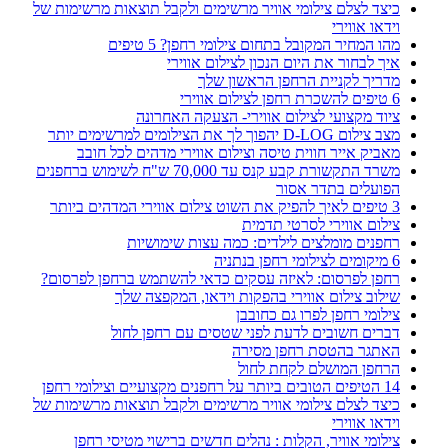
כיצד לצלם צילומי אוויר מרשימים ולקבל תוצאות מרשימות של
וידאו אווירי
מהו המחיר המקובל בתחום צילומי רחפן? 5 טיפים
איך לבחור את היום הנכון לצילום אווירי
מדריך לקניית הרחפן הראשון שלך
6 טיפים להשכרת רחפן לצילום אווירי
ציוד מקצועי לצילום אווירי- הצעקה האחרונה
מצב צילום D-LOG יהפוך לך את הצילומים למרשימים יותר
מאביק אייר חווית טיסה וצילום אווירי מדהים לכל חובב
משרד התקשורת קבע קנס עד 70,000 ש"ח לשימוש ברחפנים
הפועלים בתדר אסור
3 טיפים לאיך להפיק את השוט צילום אווירי המדהים ביותר
צילום אווירי לסרטי תדמית
רחפנים מומלצים לילדים: כמה עצות שימושיות
6 מיקומים לצילומי רחפן בנתניה
רחפן לפרסום: לאיזה עסקים כדאי להשתמש ברחפן לפרסום?
שילוב צילום אווירי בהפקות וידאו, המקפצה שלך
צילומי רחפן לפרו גם כחובבן
דברים חשובים לדעת לפני שטסים עם רחפן לחול
האתגר בהטסת רחפן מסירה
הרחפן המושלם לקחת לחול
14 הטיפים הטובים ביותר על רחפנים מקצועיים וצילומי רחפן
כיצד לצלם צילומי אוויר מרשימים ולקבל תוצאות מרשימות של
וידאו אווירי
צילומי אוויר, הקלות : נהלים חדשים ברישוי מטיסי רחפן