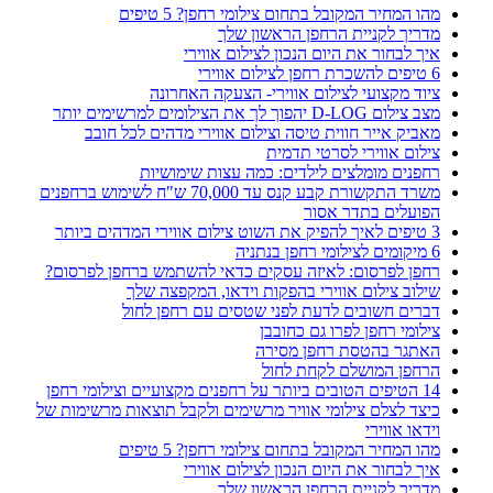
מהו המחיר המקובל בתחום צילומי רחפן? 5 טיפים
מדריך לקניית הרחפן הראשון שלך
איך לבחור את היום הנכון לצילום אווירי
6 טיפים להשכרת רחפן לצילום אווירי
ציוד מקצועי לצילום אווירי- הצעקה האחרונה
מצב צילום D-LOG יהפוך לך את הצילומים למרשימים יותר
מאביק אייר חווית טיסה וצילום אווירי מדהים לכל חובב
צילום אווירי לסרטי תדמית
רחפנים מומלצים לילדים: כמה עצות שימושיות
משרד התקשורת קבע קנס עד 70,000 ש"ח לשימוש ברחפנים
הפועלים בתדר אסור
3 טיפים לאיך להפיק את השוט צילום אווירי המדהים ביותר
6 מיקומים לצילומי רחפן בנתניה
רחפן לפרסום: לאיזה עסקים כדאי להשתמש ברחפן לפרסום?
שילוב צילום אווירי בהפקות וידאו, המקפצה שלך
דברים חשובים לדעת לפני שטסים עם רחפן לחול
צילומי רחפן לפרו גם כחובבן
האתגר בהטסת רחפן מסירה
הרחפן המושלם לקחת לחול
14 הטיפים הטובים ביותר על רחפנים מקצועיים וצילומי רחפן
כיצד לצלם צילומי אוויר מרשימים ולקבל תוצאות מרשימות של
וידאו אווירי
מהו המחיר המקובל בתחום צילומי רחפן? 5 טיפים
איך לבחור את היום הנכון לצילום אווירי
מדריך לקניית הרחפן הראשון שלך