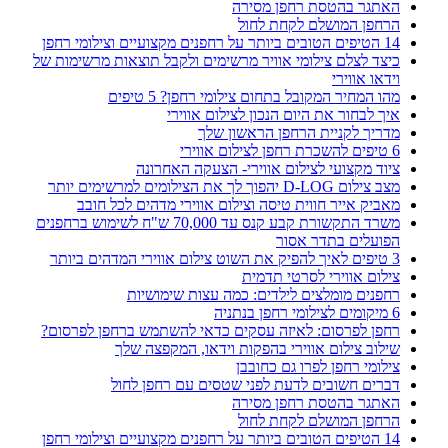
האתגר בהטסת רחפן מסירה
הרחפן המושלם לקחת לחול
14 הטיפים הטובים ביותר על רחפנים מקצועיים וצילומי רחפן
כיצד לצלם צילומי אוויר מרשימים ולקבל תוצאות מרשימות של
וידאו אווירי
מהו המחיר המקובל בתחום צילומי רחפן? 5 טיפים
איך לבחור את היום הנכון לצילום אווירי
מדריך לקניית הרחפן הראשון שלך
6 טיפים להשכרת רחפן לצילום אווירי
ציוד מקצועי לצילום אווירי- הצעקה האחרונה
מצב צילום D-LOG יהפוך לך את הצילומים למרשימים יותר
מאביק אייר חווית טיסה וצילום אווירי מדהים לכל חובב
משרד התקשורת קבע קנס עד 70,000 ש"ח לשימוש ברחפנים
הפועלים בתדר אסור
3 טיפים לאיך להפיק את השוט צילום אווירי המדהים ביותר
צילום אווירי לסרטי תדמית
רחפנים מומלצים לילדים: כמה עצות שימושיות
6 מיקומים לצילומי רחפן בנתניה
רחפן לפרסום: לאיזה עסקים כדאי להשתמש ברחפן לפרסום?
שילוב צילום אווירי בהפקות וידאו, המקפצה שלך
צילומי רחפן לפרו גם כחובבן
דברים חשובים לדעת לפני שטסים עם רחפן לחול
האתגר בהטסת רחפן מסירה
הרחפן המושלם לקחת לחול
14 הטיפים הטובים ביותר על רחפנים מקצועיים וצילומי רחפן