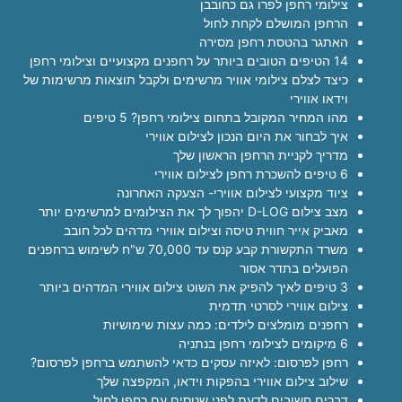
צילומי רחפן לפרו גם כחובבן
הרחפן המושלם לקחת לחול
האתגר בהטסת רחפן מסירה
14 הטיפים הטובים ביותר על רחפנים מקצועיים וצילומי רחפן
כיצד לצלם צילומי אוויר מרשימים ולקבל תוצאות מרשימות של
וידאו אווירי
מהו המחיר המקובל בתחום צילומי רחפן? 5 טיפים
איך לבחור את היום הנכון לצילום אווירי
מדריך לקניית הרחפן הראשון שלך
6 טיפים להשכרת רחפן לצילום אווירי
ציוד מקצועי לצילום אווירי- הצעקה האחרונה
מצב צילום D-LOG יהפוך לך את הצילומים למרשימים יותר
מאביק אייר חווית טיסה וצילום אווירי מדהים לכל חובב
משרד התקשורת קבע קנס עד 70,000 ש"ח לשימוש ברחפנים
הפועלים בתדר אסור
3 טיפים לאיך להפיק את השוט צילום אווירי המדהים ביותר
צילום אווירי לסרטי תדמית
רחפנים מומלצים לילדים: כמה עצות שימושיות
6 מיקומים לצילומי רחפן בנתניה
רחפן לפרסום: לאיזה עסקים כדאי להשתמש ברחפן לפרסום?
שילוב צילום אווירי בהפקות וידאו, המקפצה שלך
דברים חשובים לדעת לפני שטסים עם רחפן לחול