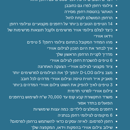
צילומי רחפן לפרו גם כחובבן
האתגר בהטסת רחפן מסירה
הרחפן המושלם לקחת לחול
14 הטיפים הטובים ביותר על רחפנים מקצועיים וצילומי רחפן
כיצד לצלם צילומי אוויר מרשימים ולקבל תוצאות מרשימות של
וידאו אווירי
מהו המחיר המקובל בתחום צילומי רחפן? 5 טיפים
איך לבחור את היום הנכון לצילום אווירי
מדריך לקניית הרחפן הראשון שלך
6 טיפים להשכרת רחפן לצילום אווירי
ציוד מקצועי לצילום אווירי- הצעקה האחרונה
מצב צילום D-LOG יהפוך לך את הצילומים למרשימים יותר
מאביק אייר חווית טיסה וצילום אווירי מדהים לכל חובב
3 טיפים לאיך להפיק את השוט צילום אווירי המדהים ביותר
צילום אווירי לסרטי תדמית
משרד התקשורת קבע קנס עד 70,000 ש"ח לשימוש ברחפנים
הפועלים בתדר אסור
רחפנים מומלצים לילדים: כמה עצות שימושיות
6 מיקומים לצילומי רחפן בנתניה
רחפן לפרסום: לאיזה עסקים כדאי להשתמש ברחפן לפרסום?
שילוב צילום אווירי בהפקות וידאו, המקפצה שלך