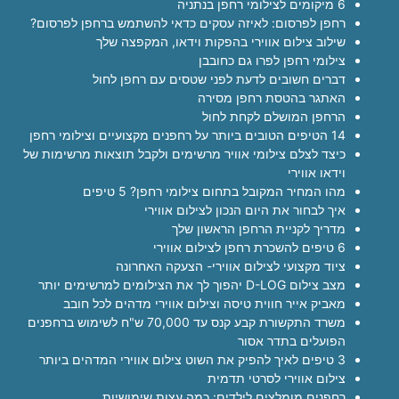
6 מיקומים לצילומי רחפן בנתניה
רחפן לפרסום: לאיזה עסקים כדאי להשתמש ברחפן לפרסום?
שילוב צילום אווירי בהפקות וידאו, המקפצה שלך
צילומי רחפן לפרו גם כחובבן
דברים חשובים לדעת לפני שטסים עם רחפן לחול
האתגר בהטסת רחפן מסירה
הרחפן המושלם לקחת לחול
14 הטיפים הטובים ביותר על רחפנים מקצועיים וצילומי רחפן
כיצד לצלם צילומי אוויר מרשימים ולקבל תוצאות מרשימות של
וידאו אווירי
מהו המחיר המקובל בתחום צילומי רחפן? 5 טיפים
איך לבחור את היום הנכון לצילום אווירי
מדריך לקניית הרחפן הראשון שלך
6 טיפים להשכרת רחפן לצילום אווירי
ציוד מקצועי לצילום אווירי- הצעקה האחרונה
מצב צילום D-LOG יהפוך לך את הצילומים למרשימים יותר
מאביק אייר חווית טיסה וצילום אווירי מדהים לכל חובב
משרד התקשורת קבע קנס עד 70,000 ש"ח לשימוש ברחפנים
הפועלים בתדר אסור
3 טיפים לאיך להפיק את השוט צילום אווירי המדהים ביותר
צילום אווירי לסרטי תדמית
רחפנים מומלצים לילדים: כמה עצות שימושיות