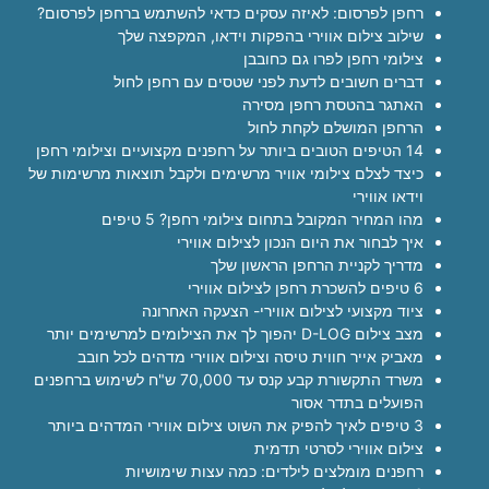
רחפן לפרסום: לאיזה עסקים כדאי להשתמש ברחפן לפרסום?
שילוב צילום אווירי בהפקות וידאו, המקפצה שלך
צילומי רחפן לפרו גם כחובבן
דברים חשובים לדעת לפני שטסים עם רחפן לחול
האתגר בהטסת רחפן מסירה
הרחפן המושלם לקחת לחול
14 הטיפים הטובים ביותר על רחפנים מקצועיים וצילומי רחפן
כיצד לצלם צילומי אוויר מרשימים ולקבל תוצאות מרשימות של
וידאו אווירי
מהו המחיר המקובל בתחום צילומי רחפן? 5 טיפים
איך לבחור את היום הנכון לצילום אווירי
מדריך לקניית הרחפן הראשון שלך
6 טיפים להשכרת רחפן לצילום אווירי
ציוד מקצועי לצילום אווירי- הצעקה האחרונה
מצב צילום D-LOG יהפוך לך את הצילומים למרשימים יותר
מאביק אייר חווית טיסה וצילום אווירי מדהים לכל חובב
משרד התקשורת קבע קנס עד 70,000 ש"ח לשימוש ברחפנים
הפועלים בתדר אסור
3 טיפים לאיך להפיק את השוט צילום אווירי המדהים ביותר
צילום אווירי לסרטי תדמית
רחפנים מומלצים לילדים: כמה עצות שימושיות