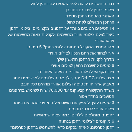
דברים חשובים לדעת לפני שטסים עם רחפן לחול
צילומי רחפן לפרו גם כחובבן
האתגר בהטסת רחפן מסירה
הרחפן המושלם לקחת לחול
14 הטיפים הטובים ביותר על רחפנים מקצועיים וצילומי רחפן
כיצד לצלם צילומי אוויר מרשימים ולקבל תוצאות מרשימות של
וידאו אווירי
מהו המחיר המקובל בתחום צילומי רחפן? 5 טיפים
איך לבחור את היום הנכון לצילום אווירי
מדריך לקניית הרחפן הראשון שלך
6 טיפים להשכרת רחפן לצילום אווירי
ציוד מקצועי לצילום אווירי- הצעקה האחרונה
מצב צילום D-LOG יהפוך לך את הצילומים למרשימים יותר
מאביק אייר חווית טיסה וצילום אווירי מדהים לכל חובב
משרד התקשורת קבע קנס עד 70,000 ש"ח לשימוש ברחפנים
הפועלים בתדר אסור
3 טיפים לאיך להפיק את השוט צילום אווירי המדהים ביותר
צילום אווירי לסרטי תדמית
רחפנים מומלצים לילדים: כמה עצות שימושיות
6 מיקומים לצילומי רחפן בנתניה
רחפן לפרסום: לאיזה עסקים כדאי להשתמש ברחפן לפרסום?