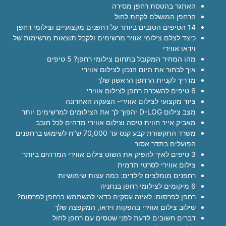
האתגר בהטסת רחפן מסירה
הרחפן המושלם לקחת לחול
14 הטיפים הטובים ביותר על רחפנים מקצועיים וצילומי רחפן
כיצד לצלם צילומי אוויר מרשימים ולקבל תוצאות מרשימות של
וידאו אווירי
מהו המחיר המקובל בתחום צילומי רחפן? 5 טיפים
איך לבחור את היום הנכון לצילום אווירי
מדריך לקניית הרחפן הראשון שלך
6 טיפים להשכרת רחפן לצילום אווירי
ציוד מקצועי לצילום אווירי- הצעקה האחרונה
מצב צילום D-LOG יהפוך לך את הצילומים למרשימים יותר
מאביק אייר חווית טיסה וצילום אווירי מדהים לכל חובב
משרד התקשורת קבע קנס עד 70,000 ש"ח לשימוש ברחפנים
הפועלים בתדר אסור
3 טיפים לאיך להפיק את השוט צילום אווירי המדהים ביותר
צילום אווירי לסרטי תדמית
רחפנים מומלצים לילדים: כמה עצות שימושיות
6 מיקומים לצילומי רחפן בנתניה
רחפן לפרסום: לאיזה עסקים כדאי להשתמש ברחפן לפרסום?
שילוב צילום אווירי בהפקות וידאו, המקפצה שלך
דברים חשובים לדעת לפני שטסים עם רחפן לחול