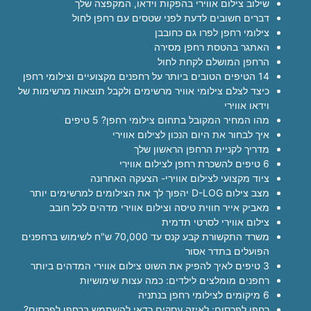
שילוב צילום אווירי בהפקות וידאו, המקפצה שלך
דברים חשובים לדעת לפני שטסים עם רחפן לחול
צילומי רחפן לפרו גם כחובבן
האתגר בהטסת רחפן מסירה
הרחפן המושלם לקחת לחול
14 הטיפים הטובים ביותר על רחפנים מקצועיים וצילומי רחפן
כיצד לצלם צילומי אוויר מרשימים ולקבל תוצאות מרשימות של
וידאו אווירי
מהו המחיר המקובל בתחום צילומי רחפן? 5 טיפים
איך לבחור את היום הנכון לצילום אווירי
מדריך לקניית הרחפן הראשון שלך
6 טיפים להשכרת רחפן לצילום אווירי
ציוד מקצועי לצילום אווירי- הצעקה האחרונה
מצב צילום D-LOG יהפוך לך את הצילומים למרשימים יותר
מאביק אייר חווית טיסה וצילום אווירי מדהים לכל חובב
צילום אווירי לסרטי תדמית
משרד התקשורת קבע קנס עד 70,000 ש"ח לשימוש ברחפנים
הפועלים בתדר אסור
3 טיפים לאיך להפיק את השוט צילום אווירי המדהים ביותר
רחפנים מומלצים לילדים: כמה עצות שימושיות
6 מיקומים לצילומי רחפן בנתניה
רחפן לפרסום: לאיזה עסקים כדאי להשתמש ברחפן לפרסום?