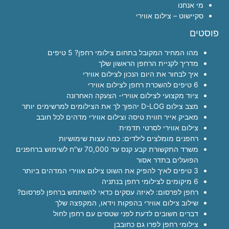
מי אנחנו
סקיישוט – צילום אווירי
פוסטים
מהו המחיר המקובל בתחום צילומי רחפן? 5 טיפים
מדריך לקניית הרחפן הראשון שלך
איך לבחור את היום הנכון לצילום אווירי
6 טיפים להשכרת רחפן לצילום אווירי
ציוד מקצועי לצילום אווירי- הצעקה האחרונה
מצב צילום D-LOG יהפוך לך את הצילומים למרשימים יותר
מאביק אייר חווית טיסה וצילום אווירי מדהים לכל חובב
צילום אווירי לסרטי תדמית
רחפנים מומלצים לילדים: כמה עצות שימושיות
משרד התקשורת קבע קנס עד 70,000 ש"ח לשימוש ברחפנים
הפועלים בתדר אסור
3 טיפים לאיך להפיק את השוט צילום אווירי המדהים ביותר
6 מיקומים לצילומי רחפן בנתניה
רחפן לפרסום: לאיזה עסקים כדאי להשתמש ברחפן לפרסום?
שילוב צילום אווירי בהפקות וידאו, המקפצה שלך
דברים חשובים לדעת לפני שטסים עם רחפן לחול
צילומי רחפן לפרו גם כחובבן