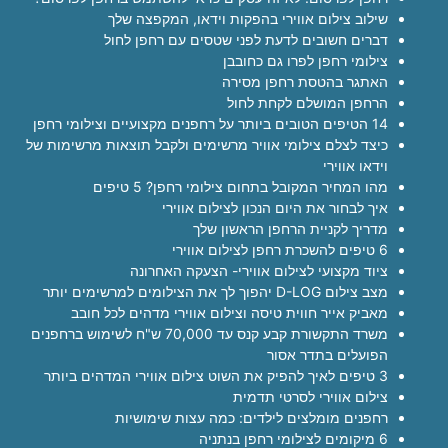
שילוב צילום אווירי בהפקות וידאו, המקפצה שלך
דברים חשובים לדעת לפני שטסים עם רחפן לחול
צילומי רחפן לפרו גם כחובבן
האתגר בהטסת רחפן מסירה
הרחפן המושלם לקחת לחול
14 הטיפים הטובים ביותר על רחפנים מקצועיים וצילומי רחפן
כיצד לצלם צילומי אוויר מרשימים ולקבל תוצאות מרשימות של
וידאו אווירי
מהו המחיר המקובל בתחום צילומי רחפן? 5 טיפים
איך לבחור את היום הנכון לצילום אווירי
מדריך לקניית הרחפן הראשון שלך
6 טיפים להשכרת רחפן לצילום אווירי
ציוד מקצועי לצילום אווירי- הצעקה האחרונה
מצב צילום D-LOG יהפוך לך את הצילומים למרשימים יותר
מאביק אייר חווית טיסה וצילום אווירי מדהים לכל חובב
משרד התקשורת קבע קנס עד 70,000 ש"ח לשימוש ברחפנים
הפועלים בתדר אסור
3 טיפים לאיך להפיק את השוט צילום אווירי המדהים ביותר
צילום אווירי לסרטי תדמית
רחפנים מומלצים לילדים: כמה עצות שימושיות
6 מיקומים לצילומי רחפן בנתניה