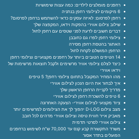
רחפנים מומלצים לילדים: כמה עצות שימושיות
6 מיקומים לצילומי רחפן בנתניה
רחפן לפרסום: לאיזה עסקים כדאי להשתמש ברחפן לפרסום?
שילוב צילום אווירי בהפקות וידאו, המקפצה שלך
דברים חשובים לדעת לפני שטסים עם רחפן לחול
צילומי רחפן לפרו גם כחובבן
האתגר בהטסת רחפן מסירה
הרחפן המושלם לקחת לחול
14 הטיפים הטובים ביותר על רחפנים מקצועיים וצילומי רחפן
כיצד לצלם צילומי אוויר מרשימים ולקבל תוצאות מרשימות של
וידאו אווירי
מהו המחיר המקובל בתחום צילומי רחפן? 5 טיפים
איך לבחור את היום הנכון לצילום אווירי
מדריך לקניית הרחפן הראשון שלך
6 טיפים להשכרת רחפן לצילום אווירי
ציוד מקצועי לצילום אווירי- הצעקה האחרונה
מצב צילום D-LOG יהפוך לך את הצילומים למרשימים יותר
מאביק אייר חווית טיסה וצילום אווירי מדהים לכל חובב
צילום אווירי לסרטי תדמית
משרד התקשורת קבע קנס עד 70,000 ש"ח לשימוש ברחפנים
הפועלים בתדר אסור