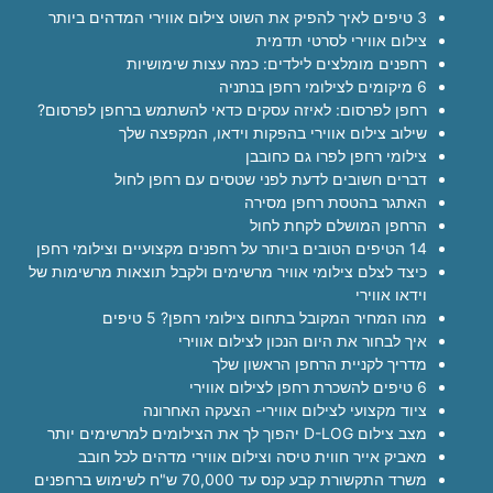
3 טיפים לאיך להפיק את השוט צילום אווירי המדהים ביותר
צילום אווירי לסרטי תדמית
רחפנים מומלצים לילדים: כמה עצות שימושיות
6 מיקומים לצילומי רחפן בנתניה
רחפן לפרסום: לאיזה עסקים כדאי להשתמש ברחפן לפרסום?
שילוב צילום אווירי בהפקות וידאו, המקפצה שלך
צילומי רחפן לפרו גם כחובבן
דברים חשובים לדעת לפני שטסים עם רחפן לחול
האתגר בהטסת רחפן מסירה
הרחפן המושלם לקחת לחול
14 הטיפים הטובים ביותר על רחפנים מקצועיים וצילומי רחפן
כיצד לצלם צילומי אוויר מרשימים ולקבל תוצאות מרשימות של
וידאו אווירי
מהו המחיר המקובל בתחום צילומי רחפן? 5 טיפים
איך לבחור את היום הנכון לצילום אווירי
מדריך לקניית הרחפן הראשון שלך
6 טיפים להשכרת רחפן לצילום אווירי
ציוד מקצועי לצילום אווירי- הצעקה האחרונה
מצב צילום D-LOG יהפוך לך את הצילומים למרשימים יותר
מאביק אייר חווית טיסה וצילום אווירי מדהים לכל חובב
משרד התקשורת קבע קנס עד 70,000 ש"ח לשימוש ברחפנים