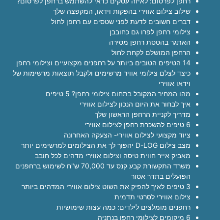
רחפן לפרסום: לאיזה עסקים כדאי להשתמש ברחפן לפרסום?
שילוב צילום אווירי בהפקות וידאו, המקפצה שלך
דברים חשובים לדעת לפני שטסים עם רחפן לחול
צילומי רחפן לפרו גם כחובבן
האתגר בהטסת רחפן מסירה
הרחפן המושלם לקחת לחול
14 הטיפים הטובים ביותר על רחפנים מקצועיים וצילומי רחפן
כיצד לצלם צילומי אוויר מרשימים ולקבל תוצאות מרשימות של
וידאו אווירי
מהו המחיר המקובל בתחום צילומי רחפן? 5 טיפים
איך לבחור את היום הנכון לצילום אווירי
מדריך לקניית הרחפן הראשון שלך
6 טיפים להשכרת רחפן לצילום אווירי
ציוד מקצועי לצילום אווירי- הצעקה האחרונה
מצב צילום D-LOG יהפוך לך את הצילומים למרשימים יותר
מאביק אייר חווית טיסה וצילום אווירי מדהים לכל חובב
משרד התקשורת קבע קנס עד 70,000 ש"ח לשימוש ברחפנים
הפועלים בתדר אסור
3 טיפים לאיך להפיק את השוט צילום אווירי המדהים ביותר
צילום אווירי לסרטי תדמית
רחפנים מומלצים לילדים: כמה עצות שימושיות
6 מיקומים לצילומי רחפן בנתניה