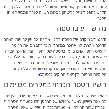
אחריות השוכר, והשוכר יישא בכל העלויות הנדרשות על מנת
להחזיר את הרחפן ו/או הציוד הנלווה למצבם המקורי. על כן בד"כ
תדרש להפקיד צ'יק לביטחון בסכום השווה לערך המכשיר אותו
תקבל.
נדרש ידע בהטסה
נדרש ידע מוקדם של הטסת רחפן, אך גם אם אין לך אותו לאחר
הדרכה אישית, לא ארוכה במיוחד, תוכל להגשים את חלומך
ולהטיס רחפן. אדם מיומן בהטסה של רחפן, יקבל הדרכה קצרה
ללא עלות. בנוסף, השוכר צריך להיות בקיא בחוקי ההפעלה של
רחפנים בהתאם לחוקי מדינת ישראל, תקנות רת"א- רשות
התעופה האזרחית או כל חוק או תקנה רלוונטית כולל תקנות
מקומיות וזמניות. לקריאת החוקים כנסו ל
כאן
רישיון הטסה הכרחי במקרים מסוימים
כאשר שימושו של הרחפן משמש למטרות פנאי וספורט- אין צורך
בהוצאת רישיון. כאשר שימושו של הרחפן הינו למטרות מסחריות
(עבודה עבור תמורה), או מטרות כלליות( שימוש שאינו מסחרי