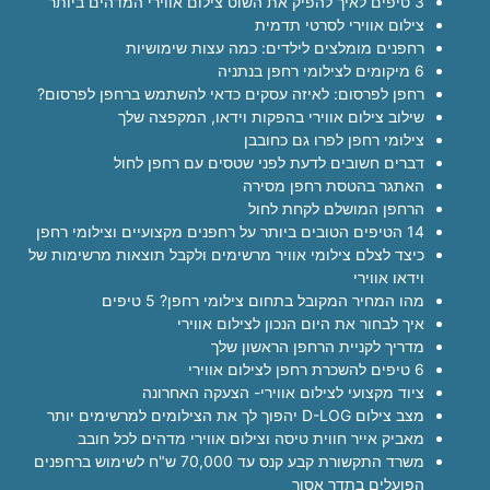
3 טיפים לאיך להפיק את השוט צילום אווירי המדהים ביותר
צילום אווירי לסרטי תדמית
רחפנים מומלצים לילדים: כמה עצות שימושיות
6 מיקומים לצילומי רחפן בנתניה
רחפן לפרסום: לאיזה עסקים כדאי להשתמש ברחפן לפרסום?
שילוב צילום אווירי בהפקות וידאו, המקפצה שלך
צילומי רחפן לפרו גם כחובבן
דברים חשובים לדעת לפני שטסים עם רחפן לחול
האתגר בהטסת רחפן מסירה
הרחפן המושלם לקחת לחול
14 הטיפים הטובים ביותר על רחפנים מקצועיים וצילומי רחפן
כיצד לצלם צילומי אוויר מרשימים ולקבל תוצאות מרשימות של
וידאו אווירי
מהו המחיר המקובל בתחום צילומי רחפן? 5 טיפים
איך לבחור את היום הנכון לצילום אווירי
מדריך לקניית הרחפן הראשון שלך
6 טיפים להשכרת רחפן לצילום אווירי
ציוד מקצועי לצילום אווירי- הצעקה האחרונה
מצב צילום D-LOG יהפוך לך את הצילומים למרשימים יותר
מאביק אייר חווית טיסה וצילום אווירי מדהים לכל חובב
משרד התקשורת קבע קנס עד 70,000 ש"ח לשימוש ברחפנים
הפועלים בתדר אסור