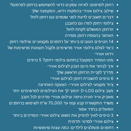
רחפן לפרסום: לאיזה עסקים כדאי להשתמש ברחפן לפרסום?
שילוב צילום אווירי בהפקות וידאו, המקפצה שלך
דברים חשובים לדעת לפני שטסים עם רחפן לחול
צילומי רחפן לפרו גם כחובבן
הרחפן המושלם לקחת לחול
האתגר בהטסת רחפן מסירה
14 הטיפים הטובים ביותר על רחפנים מקצועיים וצילומי רחפן
כיצד לצלם צילומי אוויר מרשימים ולקבל תוצאות מרשימות של
וידאו אווירי
מהו המחיר המקובל בתחום צילומי רחפן? 5 טיפים
איך לבחור את היום הנכון לצילום אווירי
מדריך לקניית הרחפן הראשון שלך
6 טיפים להשכרת רחפן לצילום אווירי
ציוד מקצועי לצילום אווירי- הצעקה האחרונה
מצב צילום D-LOG יהפוך לך את הצילומים למרשימים יותר
מאביק אייר חווית טיסה וצילום אווירי מדהים לכל חובב
משרד התקשורת קבע קנס עד 70,000 ש"ח לשימוש ברחפנים
הפועלים בתדר אסור
3 טיפים לאיך להפיק את השוט צילום אווירי המדהים ביותר
צילום אווירי לסרטי תדמית
רחפנים מומלצים לילדים: כמה עצות שימושיות