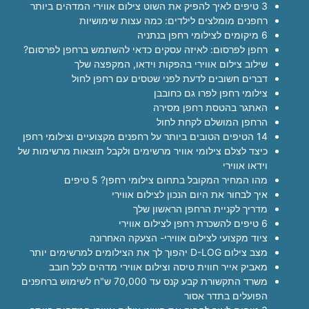
3 טיפים לאיך להפיק את השוט צילום אווירי המדהים ביותר
רחפנים מומלצים לילדים: כמה עצות שימושיות
6 מיקומים לצילומי רחפן בנתניה
רחפן לפרסום: לאיזה עסקים כדאי להשתמש ברחפן לפרסום?
שילוב צילום אווירי בהפקות וידאו, המקפצה שלך
דברים חשובים לדעת לפני שטסים עם רחפן לחול
צילומי רחפן לפרו גם כחובבן
האתגר בהטסת רחפן מסירה
הרחפן המושלם לקחת לחול
14 הטיפים הטובים ביותר על רחפנים מקצועיים וצילומי רחפן
כיצד לצלם צילומי אוויר מרשימים ולקבל תוצאות מרשימות של
וידאו אווירי
מהו המחיר המקובל בתחום צילומי רחפן? 5 טיפים
איך לבחור את היום הנכון לצילום אווירי
מדריך לקניית הרחפן הראשון שלך
6 טיפים להשכרת רחפן לצילום אווירי
ציוד מקצועי לצילום אווירי- הצעקה האחרונה
מצב צילום D-LOG יהפוך לך את הצילומים למרשימים יותר
מאביק אייר חווית טיסה וצילום אווירי מדהים לכל חובב
משרד התקשורת קבע קנס עד 70,000 ש"ח לשימוש ברחפנים
הפועלים בתדר אסור