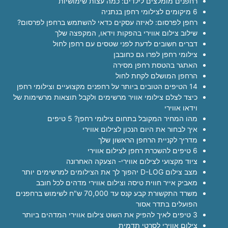
רחפנים מומלצים לילדים: כמה עצות שימושיות
6 מיקומים לצילומי רחפן בנתניה
רחפן לפרסום: לאיזה עסקים כדאי להשתמש ברחפן לפרסום?
שילוב צילום אווירי בהפקות וידאו, המקפצה שלך
דברים חשובים לדעת לפני שטסים עם רחפן לחול
צילומי רחפן לפרו גם כחובבן
האתגר בהטסת רחפן מסירה
הרחפן המושלם לקחת לחול
14 הטיפים הטובים ביותר על רחפנים מקצועיים וצילומי רחפן
כיצד לצלם צילומי אוויר מרשימים ולקבל תוצאות מרשימות של
וידאו אווירי
מהו המחיר המקובל בתחום צילומי רחפן? 5 טיפים
איך לבחור את היום הנכון לצילום אווירי
מדריך לקניית הרחפן הראשון שלך
6 טיפים להשכרת רחפן לצילום אווירי
ציוד מקצועי לצילום אווירי- הצעקה האחרונה
מצב צילום D-LOG יהפוך לך את הצילומים למרשימים יותר
מאביק אייר חווית טיסה וצילום אווירי מדהים לכל חובב
משרד התקשורת קבע קנס עד 70,000 ש"ח לשימוש ברחפנים
הפועלים בתדר אסור
3 טיפים לאיך להפיק את השוט צילום אווירי המדהים ביותר
צילום אווירי לסרטי תדמית