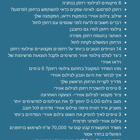
6 מיקומים לצילומי רחפן בנתניה
רחפן לפרסום: לאיזה עסקים כדאי להשתמש ברחפן לפרסום?
שילוב צילום אווירי בהפקות וידאו, המקפצה שלך
דברים חשובים לדעת לפני שטסים עם רחפן לחול
צילומי רחפן לפרו גם כחובבן
האתגר בהטסת רחפן מסירה
הרחפן המושלם לקחת לחול
14 הטיפים הטובים ביותר על רחפנים מקצועיים וצילומי רחפן
כיצד לצלם צילומי אוויר מרשימים ולקבל תוצאות מרשימות של
וידאו אווירי
מהו המחיר המקובל בתחום צילומי רחפן? 5 טיפים
איך לבחור את היום הנכון לצילום אווירי
מדריך לקניית הרחפן הראשון שלך
6 טיפים להשכרת רחפן לצילום אווירי
ציוד מקצועי לצילום אווירי- הצעקה האחרונה
מצב צילום D-LOG יהפוך לך את הצילומים למרשימים יותר
מאביק אייר חווית טיסה וצילום אווירי מדהים לכל חובב
3 טיפים לאיך להפיק את השוט צילום אווירי המדהים ביותר
צילום אווירי לסרטי תדמית
משרד התקשורת קבע קנס עד 70,000 ש"ח לשימוש ברחפנים
הפועלים בתדר אסור