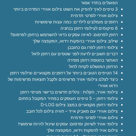
הפועלים בתדר אסור
3 טיפים לאיך להפיק את השוט צילום אווירי המדהים ביותר
צילום אווירי לסרטי תדמית
רחפנים מומלצים לילדים: כמה עצות שימושיות
6 מיקומים לצילומי רחפן בנתניה
רחפן לפרסום: לאיזה עסקים כדאי להשתמש ברחפן לפרסום?
שילוב צילום אווירי בהפקות וידאו, המקפצה שלך
צילומי רחפן לפרו גם כחובבן
דברים חשובים לדעת לפני שטסים עם רחפן לחול
האתגר בהטסת רחפן מסירה
הרחפן המושלם לקחת לחול
14 הטיפים הטובים ביותר על רחפנים מקצועיים וצילומי רחפן
כיצד לצלם צילומי אוויר מרשימים ולקבל תוצאות מרשימות של
וידאו אווירי
צילומי אוויר, הקלות : נהלים חדשים ברישוי מטיסי רחפן
צילומי רחפן – 5 טיפים העוסקים במחיר המקובל בתחום
צילומי רחפן מקצועיים במצב צילום D-LOG
צילום אווירי עם מאביק אייר – חוויה צילום לכל חובב
צילום אווירי לסרטי תדמית
צילומי אוויר לשיווק ופרסום: עסקים שיכול להיות שימושי!
צילום אויר להפקות וידאו, המקפצה שלך