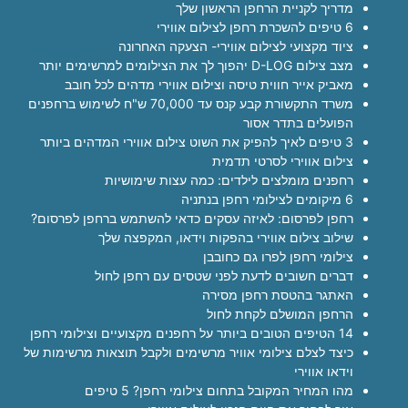
מדריך לקניית הרחפן הראשון שלך
6 טיפים להשכרת רחפן לצילום אווירי
ציוד מקצועי לצילום אווירי- הצעקה האחרונה
מצב צילום D-LOG יהפוך לך את הצילומים למרשימים יותר
מאביק אייר חווית טיסה וצילום אווירי מדהים לכל חובב
משרד התקשורת קבע קנס עד 70,000 ש"ח לשימוש ברחפנים
הפועלים בתדר אסור
3 טיפים לאיך להפיק את השוט צילום אווירי המדהים ביותר
צילום אווירי לסרטי תדמית
רחפנים מומלצים לילדים: כמה עצות שימושיות
6 מיקומים לצילומי רחפן בנתניה
רחפן לפרסום: לאיזה עסקים כדאי להשתמש ברחפן לפרסום?
שילוב צילום אווירי בהפקות וידאו, המקפצה שלך
צילומי רחפן לפרו גם כחובבן
דברים חשובים לדעת לפני שטסים עם רחפן לחול
האתגר בהטסת רחפן מסירה
הרחפן המושלם לקחת לחול
14 הטיפים הטובים ביותר על רחפנים מקצועיים וצילומי רחפן
כיצד לצלם צילומי אוויר מרשימים ולקבל תוצאות מרשימות של
וידאו אווירי
מהו המחיר המקובל בתחום צילומי רחפן? 5 טיפים