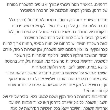
רחפנים. במאמר מטה ריכזתי עבורך 6 טיפים להשכרה בטוחה
של רחפן: מומלץ לקרוא המלצות על החברה המשכירה
מדובר בציוד יקר ובצ'יק ביטחון בסכום לא מבוטל (בדרך כלל
בגובה עלות הציוד), על כן חשוב מאוד לקרוא מראש פרטים
וביקורות על החברה המשכירה. כדי שהחלום להטיס רחפן לא
יפגע לך בכיס. חשוב לחתום על חוזה בעת ההשכרה
בעת השכרת הציוד יש לחתום על חוזה בסיסי ,החוזה צריך להיות
קצר ומקיף. בו יצוין הסכום ליום השכרה, זמן שכירות הציוד, פירוט
הציוד המושכר וחלקיו הנלווים, חלוקת האחריות בין השוכר
למשכיר, דרישות בסיסיות מהשוכר כמו הגבלת גיל, ידע בהטסה
וכיוצא בזאת. חשוב להבין מהי חלוקת האחריות
השוכר אחראי על השימוש ברחפן, החברה המשכירה את הציוד
אינה אחריות כלפי השוכר או צד שלישי או כל גורם אחר לנזקי
גוף, רכוש או כל נזק אחר מכל סוג שהוא. לא הכל ורוד ותאונות
קורות- מה אז?
התחייבות להחזרת הציוד תקין ושלם למעט בלאי סביר על ידי ועל
חשבון השוכר. כל נזק שיגרם לרחפן ו/או לציוד הנלווה הינו על
אחריות השוכר, והשוכר יישא בכל העלויות הנדרשות על מנת