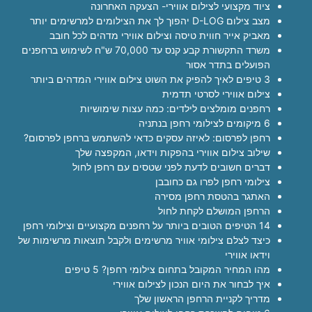
ציוד מקצועי לצילום אווירי- הצעקה האחרונה
מצב צילום D-LOG יהפוך לך את הצילומים למרשימים יותר
מאביק אייר חווית טיסה וצילום אווירי מדהים לכל חובב
משרד התקשורת קבע קנס עד 70,000 ש"ח לשימוש ברחפנים
הפועלים בתדר אסור
3 טיפים לאיך להפיק את השוט צילום אווירי המדהים ביותר
צילום אווירי לסרטי תדמית
רחפנים מומלצים לילדים: כמה עצות שימושיות
6 מיקומים לצילומי רחפן בנתניה
רחפן לפרסום: לאיזה עסקים כדאי להשתמש ברחפן לפרסום?
שילוב צילום אווירי בהפקות וידאו, המקפצה שלך
דברים חשובים לדעת לפני שטסים עם רחפן לחול
צילומי רחפן לפרו גם כחובבן
האתגר בהטסת רחפן מסירה
הרחפן המושלם לקחת לחול
14 הטיפים הטובים ביותר על רחפנים מקצועיים וצילומי רחפן
כיצד לצלם צילומי אוויר מרשימים ולקבל תוצאות מרשימות של
וידאו אווירי
מהו המחיר המקובל בתחום צילומי רחפן? 5 טיפים
איך לבחור את היום הנכון לצילום אווירי
מדריך לקניית הרחפן הראשון שלך