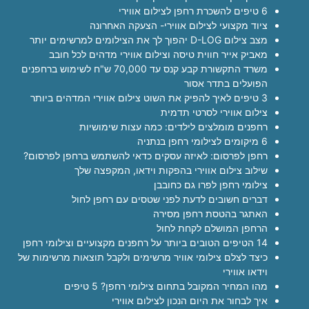
6 טיפים להשכרת רחפן לצילום אווירי
ציוד מקצועי לצילום אווירי- הצעקה האחרונה
מצב צילום D-LOG יהפוך לך את הצילומים למרשימים יותר
מאביק אייר חווית טיסה וצילום אווירי מדהים לכל חובב
משרד התקשורת קבע קנס עד 70,000 ש"ח לשימוש ברחפנים
הפועלים בתדר אסור
3 טיפים לאיך להפיק את השוט צילום אווירי המדהים ביותר
צילום אווירי לסרטי תדמית
רחפנים מומלצים לילדים: כמה עצות שימושיות
6 מיקומים לצילומי רחפן בנתניה
רחפן לפרסום: לאיזה עסקים כדאי להשתמש ברחפן לפרסום?
שילוב צילום אווירי בהפקות וידאו, המקפצה שלך
צילומי רחפן לפרו גם כחובבן
דברים חשובים לדעת לפני שטסים עם רחפן לחול
האתגר בהטסת רחפן מסירה
הרחפן המושלם לקחת לחול
14 הטיפים הטובים ביותר על רחפנים מקצועיים וצילומי רחפן
כיצד לצלם צילומי אוויר מרשימים ולקבל תוצאות מרשימות של
וידאו אווירי
מהו המחיר המקובל בתחום צילומי רחפן? 5 טיפים
איך לבחור את היום הנכון לצילום אווירי