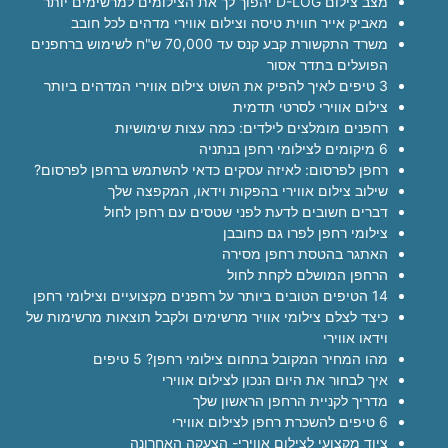
מצב צילום D-LOG יהפוך לך את הצילומים למרשימים יותר
מאביק אייר חווית טיסה וצילום אווירי מדהים לכל חובב
משרד התקשורת קבע קנס עד 70,000 ש"ח לשימוש ברחפנים
הפועלים בתדר אסור
3 טיפים לאיך להפיק את השוט צילום אווירי המדהים ביותר
צילום אווירי לסרטי תדמית
רחפנים מומלצים לילדים: כמה עצות שימושיות
6 מיקומים לצילומי רחפן בנתניה
רחפן לפרסום: לאיזה עסקים כדאי להשתמש ברחפן לפרסום?
שילוב צילום אווירי בהפקות וידאו, המקפצה שלך
דברים חשובים לדעת לפני שטסים עם רחפן לחול
צילומי רחפן לפרו גם כחובבן
האתגר בהטסת רחפן מסירה
הרחפן המושלם לקחת לחול
14 הטיפים הטובים ביותר על רחפנים מקצועיים וצילומי רחפן
כיצד לצלם צילומי אוויר מרשימים ולקבל תוצאות מרשימות של
וידאו אווירי
מהו המחיר המקובל בתחום צילומי רחפן? 5 טיפים
איך לבחור את היום הנכון לצילום אווירי
מדריך לקניית הרחפן הראשון שלך
6 טיפים להשכרת רחפן לצילום אווירי
ציוד מקצועי לצילום אווירי- הצעקה האחרונה