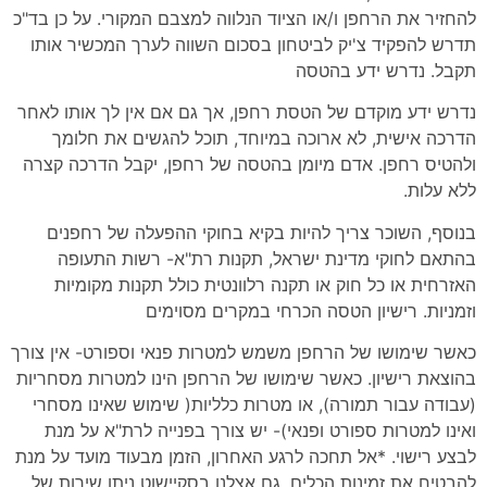
להחזיר את הרחפן ו/או הציוד הנלווה למצבם המקורי. על כן בד"כ
תדרש להפקיד צ'יק לביטחון בסכום השווה לערך המכשיר אותו
תקבל. נדרש ידע בהטסה
נדרש ידע מוקדם של הטסת רחפן, אך גם אם אין לך אותו לאחר
הדרכה אישית, לא ארוכה במיוחד, תוכל להגשים את חלומך
ולהטיס רחפן. אדם מיומן בהטסה של רחפן, יקבל הדרכה קצרה
ללא עלות.
בנוסף, השוכר צריך להיות בקיא בחוקי ההפעלה של רחפנים
בהתאם לחוקי מדינת ישראל, תקנות רת"א- רשות התעופה
האזרחית או כל חוק או תקנה רלוונטית כולל תקנות מקומיות
וזמניות. רישיון הטסה הכרחי במקרים מסוימים
כאשר שימושו של הרחפן משמש למטרות פנאי וספורט- אין צורך
בהוצאת רישיון. כאשר שימושו של הרחפן הינו למטרות מסחריות
(עבודה עבור תמורה), או מטרות כלליות( שימוש שאינו מסחרי
ואינו למטרות ספורט ופנאי)- יש צורך בפנייה לרת"א על מנת
לבצע רישוי. *אל תחכה לרגע האחרון, הזמן מבעוד מועד על מנת
להבטיח את זמינות הכלים. גם אצלנו בסקיישוט ניתן שירות של