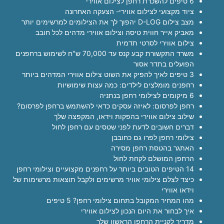
6 טיפים להשכרת רחפן לצילום אווירי
ציוד מקצועי לצילום אווירי- הצעקה האחרונה
מצב צילום D-LOG יהפוך לך את הצילומים למרשימים יותר
מאביק אייר חווית טיסה וצילום אווירי מדהים לכל חובב
צילום אווירי לסרטי תדמית
משרד התקשורת קבע קנס עד 70,000 ש"ח לשימוש ברחפנים
הפועלים בתדר אסור
3 טיפים לאיך להפיק את השוט צילום אווירי המדהים ביותר
רחפנים מומלצים לילדים: כמה עצות שימושיות
6 מיקומים לצילומי רחפן בנתניה
רחפן לפרסום: לאיזה עסקים כדאי להשתמש ברחפן לפרסום?
שילוב צילום אווירי בהפקות וידאו, המקפצה שלך
דברים חשובים לדעת לפני שטסים עם רחפן לחול
צילומי רחפן לפרו גם כחובבן
האתגר בהטסת רחפן מסירה
הרחפן המושלם לקחת לחול
14 הטיפים הטובים ביותר על רחפנים מקצועיים וצילומי רחפן
כיצד לצלם צילומי אוויר מרשימים ולקבל תוצאות מרשימות של
וידאו אווירי
מהו המחיר המקובל בתחום צילומי רחפן? 5 טיפים
איך לבחור את היום הנכון לצילום אווירי
מדריך לקניית הרחפן הראשון שלך