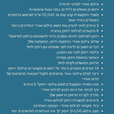
צילום אווירי לסרטי תדמית
רחפנים מומלצים לילדים: כמה עצות שימושיות
משרד התקשורת קבע קנס עד 70,000 ש"ח לשימוש ברחפנים
הפועלים בתדר אסור
3 טיפים לאיך להפיק את השוט צילום אווירי המדהים ביותר
6 מיקומים לצילומי רחפן בנתניה
רחפן לפרסום: לאיזה עסקים כדאי להשתמש ברחפן לפרסום?
שילוב צילום אווירי בהפקות וידאו, המקפצה שלך
דברים חשובים לדעת לפני שטסים עם רחפן לחול
צילומי רחפן לפרו גם כחובבן
האתגר בהטסת רחפן מסירה
הרחפן המושלם לקחת לחול
14 הטיפים הטובים ביותר על רחפנים מקצועיים וצילומי רחפן
כיצד לצלם צילומי אוויר מרשימים ולקבל תוצאות מרשימות של
וידאו אווירי
מהו המחיר המקובל בתחום צילומי רחפן? 5 טיפים
איך לבחור את היום הנכון לצילום אווירי
מדריך לקניית הרחפן הראשון שלך
6 טיפים להשכרת רחפן לצילום אווירי
ציוד מקצועי לצילום אווירי- הצעקה האחרונה
מצב צילום D-LOG יהפוך לך את הצילומים למרשימים יותר