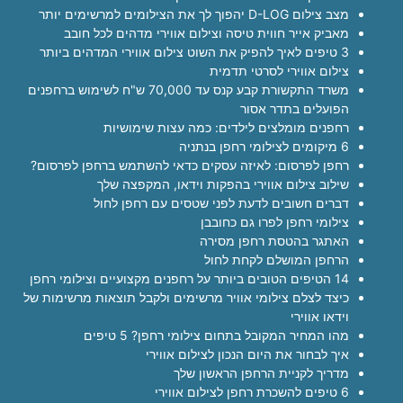
מצב צילום D-LOG יהפוך לך את הצילומים למרשימים יותר
מאביק אייר חווית טיסה וצילום אווירי מדהים לכל חובב
3 טיפים לאיך להפיק את השוט צילום אווירי המדהים ביותר
צילום אווירי לסרטי תדמית
משרד התקשורת קבע קנס עד 70,000 ש"ח לשימוש ברחפנים
הפועלים בתדר אסור
רחפנים מומלצים לילדים: כמה עצות שימושיות
6 מיקומים לצילומי רחפן בנתניה
רחפן לפרסום: לאיזה עסקים כדאי להשתמש ברחפן לפרסום?
שילוב צילום אווירי בהפקות וידאו, המקפצה שלך
דברים חשובים לדעת לפני שטסים עם רחפן לחול
צילומי רחפן לפרו גם כחובבן
האתגר בהטסת רחפן מסירה
הרחפן המושלם לקחת לחול
14 הטיפים הטובים ביותר על רחפנים מקצועיים וצילומי רחפן
כיצד לצלם צילומי אוויר מרשימים ולקבל תוצאות מרשימות של
וידאו אווירי
מהו המחיר המקובל בתחום צילומי רחפן? 5 טיפים
איך לבחור את היום הנכון לצילום אווירי
מדריך לקניית הרחפן הראשון שלך
6 טיפים להשכרת רחפן לצילום אווירי