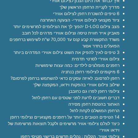
איך לבחור את היום הנכון לצילום אווירי
מדריך לקניית הרחפן הראשון שלך
6 טיפים להשכרת רחפן לצילום אווירי
ציוד מקצועי לצילום אווירי- הצעקה האחרונה
מצב צילום D-LOG יהפוך לך את הצילומים למרשימים יותר
מאביק אייר חווית טיסה וצילום אווירי מדהים לכל חובב
משרד התקשורת קבע קנס עד 70,000 ש"ח לשימוש ברחפנים
הפועלים בתדר אסור
3 טיפים לאיך להפיק את השוט צילום אווירי המדהים ביותר
צילום אווירי לסרטי תדמית
רחפנים מומלצים לילדים: כמה עצות שימושיות
6 מיקומים לצילומי רחפן בנתניה
רחפן לפרסום: לאיזה עסקים כדאי להשתמש ברחפן לפרסום?
שילוב צילום אווירי בהפקות וידאו, המקפצה שלך
צילומי רחפן לפרו גם כחובבן
דברים חשובים לדעת לפני שטסים עם רחפן לחול
האתגר בהטסת רחפן מסירה
הרחפן המושלם לקחת לחול
14 הטיפים הטובים ביותר על רחפנים מקצועיים וצילומי רחפן
כיצד לצלם צילומי אוויר מרשימים ולקבל תוצאות מרשימות של
וידאו אווירי
צילומי אוויר, הקלות : נהלים חדשים ברישוי מטיסי רחפן