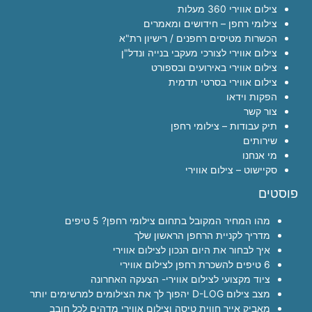
צילום אווירי 360 מעלות
צילומי רחפן – חידושים ומאמרים
הכשרות מטיסים רחפנים / רישיון רת"א
צילום אווירי לצורכי מעקבי בנייה ונדל"ן
צילום אווירי באירועים ובספורט
צילום אווירי בסרטי תדמית
הפקות וידאו
צור קשר
תיק עבודות – צילומי רחפן
שירותים
מי אנחנו
סקיישוט – צילום אווירי
פוסטים
מהו המחיר המקובל בתחום צילומי רחפן? 5 טיפים
מדריך לקניית הרחפן הראשון שלך
איך לבחור את היום הנכון לצילום אווירי
6 טיפים להשכרת רחפן לצילום אווירי
ציוד מקצועי לצילום אווירי- הצעקה האחרונה
מצב צילום D-LOG יהפוך לך את הצילומים למרשימים יותר
מאביק אייר חווית טיסה וצילום אווירי מדהים לכל חובב