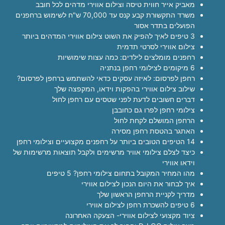
מאביק אייר חווית טיסה וצילום אווירי מדהים לכל חובב
משרד התקשורת קבע קנס עד 70,000 ש"ח לשימוש ברחפנים
הפועלים בתדר אסור
3 טיפים לאיך להפיק את השוט צילום אווירי המדהים ביותר
צילום אווירי לסרטי תדמית
רחפנים מומלצים לילדים: כמה עצות שימושיות
6 מיקומים לצילומי רחפן בנתניה
רחפן לפרסום: לאיזה עסקים כדאי להשתמש ברחפן לפרסום?
שילוב צילום אווירי בהפקות וידאו, המקפצה שלך
דברים חשובים לדעת לפני שטסים עם רחפן לחול
צילומי רחפן לפרו גם כחובבן
הרחפן המושלם לקחת לחול
האתגר בהטסת רחפן מסירה
14 הטיפים הטובים ביותר על רחפנים מקצועיים וצילומי רחפן
כיצד לצלם צילומי אוויר מרשימים ולקבל תוצאות מרשימות של
וידאו אווירי
מהו המחיר המקובל בתחום צילומי רחפן? 5 טיפים
איך לבחור את היום הנכון לצילום אווירי
מדריך לקניית הרחפן הראשון שלך
6 טיפים להשכרת רחפן לצילום אווירי
ציוד מקצועי לצילום אווירי- הצעקה האחרונה