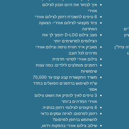
איך לבחור את היום הנכון לצילום
אווירי
6 טיפים להשכרת רחפן לצילום אווירי
ציוד מקצועי לצילום אווירי- הצעקה
ים
האחרונה
ון
מצב צילום D-LOG יהפוך לך את
הצילומים למרשימים יותר
ה ונדל"ן
מאביק אייר חווית טיסה וצילום אווירי
ט
מדהים לכל חובב
צילום אווירי לסרטי תדמית
רחפנים מומלצים לילדים: כמה עצות
שימושיות
משרד התקשורת קבע קנס עד 70,000
ש"ח לשימוש ברחפנים הפועלים בתדר
אסור
3 טיפים לאיך להפיק את השוט צילום
אווירי המדהים ביותר
6 מיקומים לצילומי רחפן בנתניה
רחפן לפרסום: לאיזה עסקים כדאי
להשתמש ברחפן לפרסום?
שילוב צילום אווירי בהפקות וידאו,