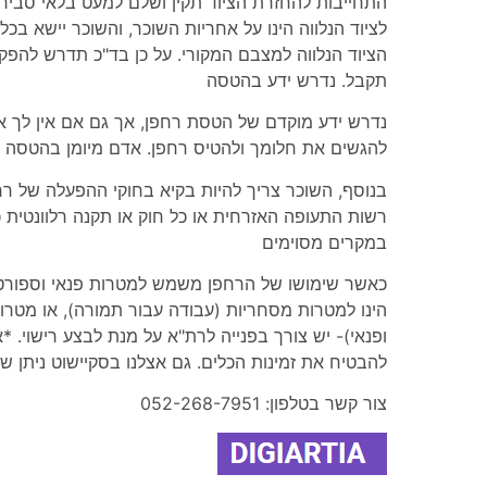
התחייבות להחזרת הציוד תקין ושלם למעט בלאי סביר על
לציוד הנלווה הינו על אחריות השוכר, והשוכר יישא בכ
הציוד הנלווה למצבם המקורי. על כן בד"כ תדרש להפקי
תקבל. נדרש ידע בהטסה
נדרש ידע מוקדם של הטסת רחפן, אך גם אם אין לך או
להגשים את חלומך ולהטיס רחפן. אדם מיומן בהטסה ש
בנוסף, השוכר צריך להיות בקיא בחוקי ההפעלה של ר
רשות התעופה האזרחית או כל חוק או תקנה רלוונטית כו
במקרים מסוימים
כאשר שימושו של הרחפן משמש למטרות פנאי וספורט- 
הינו למטרות מסחריות (עבודה עבור תמורה), או מטרות
ופנאי)- יש צורך בפנייה לרת"א על מנת לבצע רישוי. 
להבטיח את זמינות הכלים. גם אצלנו בסקיישוט ניתן ש
צור קשר בטלפון: 052-268-7951