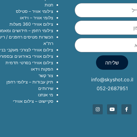
חנות
צילומי אוויר – סטילס
צלומי אוויר – וידאו
צילום אווירי 360 מעלות
צילומי רחפן – חידושים ומאמר
הכשרות מטיסים רחפנים / רישי
רת"א
צילום אווירי לצורכי מעקבי בניי
צילום אווירי באירועים ובספור
שליחה
צילום אווירי בסרטי תדמית
הפקות וידאו
צור קשר
info@skyshot.co.il
תיק עבודות – צילומי רחפן
052-2687951
שירותים
מי אנחנו
סקיישוט – צילום אווירי