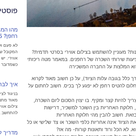
פוסטים
מהו המח
רחפן? 5 טיפים
לא פעם ול
המקובל של
ת? מעוניין להשתמש בצילום אווירי בסרטי תדמית?
אווירי. יש
ציעות שירותי השכרה של רחפנים. במאמר מטה ריכזתי
כשמדובר
ך כלל בגובה עלות הציוד), על כן חשוב מאוד לקרוא
איך לבחו
ום להטיס רחפן לא יפגע לך בכיס. חשוב לחתום על
בניגוד לצי
ך להיות קצר ומקיף. בו יצוין הסכום ליום השכרה,
מאוד מתנא
צילום אווי
ם, חלוקת האחריות בין השוכר למשכיר, דרישות
להתחשב ב3 פרמטרי
בזאת. חשוב להבין מהי חלוקת האחריות
הציוד אינה אחריות כלפי השוכר או צד שלישי או כל
א. לא הכל ורוד ותאונות קורות- מה אז?
מדריך ל