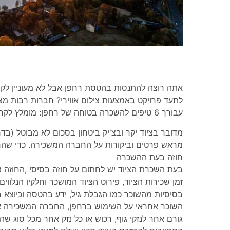
אתה רוצה להתנסות בהטסת רחפן אבל לא מעוניין לקנו
לתעד פרויקט באמצעות צילום אווירי? חברות רבות מ
עבורך 6 טיפים להשכרה בטוחה של רחפן: מומלץ לקרוא המלצות על החברה המשכירה
מדובר בציוד יקר ובצ'יק ביטחון בסכום לא מבוטל (בדר
מראש פרטים וביקורות על החברה המשכירה. כדי שהחל
חוזה בעת ההשכרה
בעת השכרת הציוד יש לחתום על חוזה בסיסי ,החוזה צרי
זמן שכירות הציוד, פירוט הציוד המושכר וחלקיו הנלווי
בסיסיות מהשוכר כמו הגבלת גיל, ידע בהטסה וכיוצא 
השוכר אחראי על השימוש ברחפן, החברה המשכירה את 
גורם אחר לנזקי גוף, רכוש או כל נזק אחר מכל סוג שהו