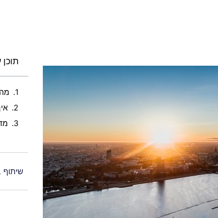
תוכן ע
מהו
איך
מדר
שיתוף 