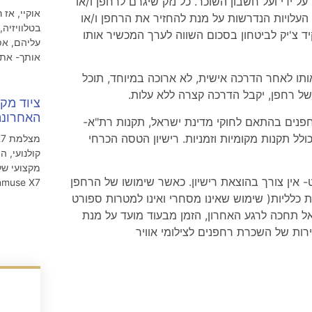
 ידי ועל חשבון השוכר. כל נזק שיגרם לרחפן ו/או
אוקיי, אז
ל העלויות הנדרשות על מנת להחזיר את הרחפן ו/או
בטלוויזיה
ד צ'יק לביטחון בסכום השווה לערך המכשיר אותו
עליהם, אפ
אותך- אתה
תו לאחר הדרכה אישית, לא ארוכה במיוחד, תוכל
ל רחפן, יקבל הדרכה קצרה ללא עלות.
ציוד מקצ
האחרונה
חפנים בהתאם לחוקי מדינת ישראל, תקנות רת"א-
לל תקנות מקומיות וזמניות. רישיון הטסה הכרחי
קולנועי, 
מקצועי של
אין צורך בהוצאת רישיון. כאשר שימושו של הרחפן
Zenmuse X7 עם רחפ
 כלליות( שימוש שאינו מסחרי ואינו למטרות ספורט
*אל תחכה לרגע האחרון, הזמן מבעוד מועד על מנת
ירות של השכרת רחפנים לצילומי אוויר