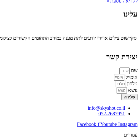
לקריאה נוספת »
עלינו
סקיישוט צילום אווירי יודעים לתת מענה במירב התחומים הקשורים לצילומי ר
יצירת קשר
שם
אימייל
טלפון
נושא
שליחה
info@skyshot.co.il
052-2687951
Facebook-f
Youtube
Instagram
עמודים