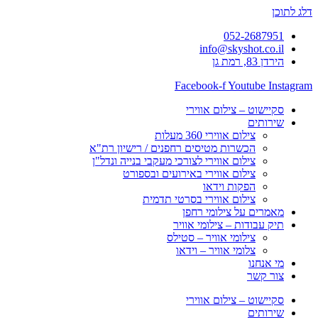
דלג לתוכן
052-2687951
info@skyshot.co.il
הירדן 83, רמת גן
Facebook-f
Youtube
Instagram
סקיישוט – צילום אווירי
שירותים
צילום אווירי 360 מעלות
הכשרות מטיסים רחפנים / רישיון רת"א
צילום אווירי לצורכי מעקבי בנייה ונדל"ן
צילום אווירי באירועים ובספורט
הפקות וידאו
צילום אווירי בסרטי תדמית
מאמרים על צילומי רחפן
תיק עבודות – צילומי אוויר
צילומי אוויר – סטילס
צלומי אוויר – וידאו
מי אנחנו
צור קשר
סקיישוט – צילום אווירי
שירותים