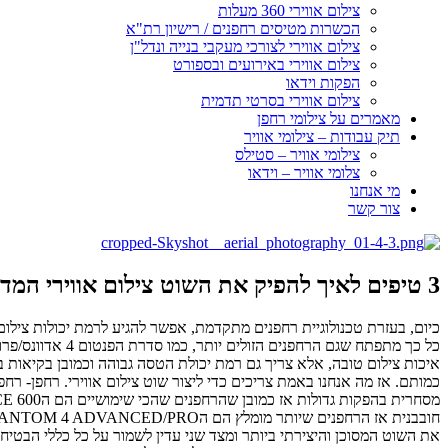
צילום אווירי 360 מעלות
הכשרות מטיסים רחפנים / רישיון רת"א
צילום אווירי לצורכי מעקבי בנייה ונדל"ן
צילום אווירי באירועים ובספורט
הפקות וידאו
צילום אווירי בסרטי תדמית
מאמרים על צילומי רחפן
תיק עבודות – צילומי אוויר
צילומי אוויר – סטילס
צלומי אוויר – וידאו
מי אנחנו
צור קשר
3 טיפים לאיך להפיק את השוט צילום אווירי המדהים ביותר
כיום, בעזרת טכנולוגיית רחפנים מתקדמת, אפשר להגיע לרמת יכולות צילום 
כל כך מתפתח שג
איכות צילום טובה, אלא צריך גם רמת יכולת הטסה גבוהה וכמובן בקיאות 
כמותם. אז מה אנחנו באמת צריכים כדי ליצור שוט צילום אווירי. רחפן- רח
את השוט המסוכן והיצירתי ביותר ומצד שני עדין לשמור על כל כללי הבטיח