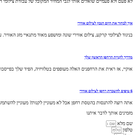
לא פעם ולא פעמיים שואלים אותי לגבי המחיר המקובל של עבודת צילומי רח
איך לבחור את היום הנכון לצילום אווירי
בניגוד לצילומי קרקע, צילום אווירי שונה ומושפע מאוד מתנאיי מזג האוויר. על 
מדריך לקניית הרחפן הראשון שלך
אוקיי, אז ראית את הרחפנים האלה מעופפים בטלוויזיה, הפיד שלך בפייסבו
6 טיפים להשכרת רחפן לצילום אווירי
אתה רוצה להתנסות בהטסת רחפן אבל לא מעוניין לקנות? מעוניין להשתמש 
מזמינים אותך לדבר איתנו
שם מלא
טלפון