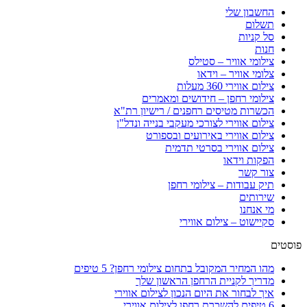
החשבון שלי
תשלום
סל קניות
חנות
צילומי אוויר – סטילס
צלומי אוויר – וידאו
צילום אווירי 360 מעלות
צילומי רחפן – חידושים ומאמרים
הכשרות מטיסים רחפנים / רישיון רת"א
צילום אווירי לצורכי מעקבי בנייה ונדל"ן
צילום אווירי באירועים ובספורט
צילום אווירי בסרטי תדמית
הפקות וידאו
צור קשר
תיק עבודות – צילומי רחפן
שירותים
מי אנחנו
סקיישוט – צילום אווירי
פוסטים
מהו המחיר המקובל בתחום צילומי רחפן? 5 טיפים
מדריך לקניית הרחפן הראשון שלך
איך לבחור את היום הנכון לצילום אווירי
6 טיפים להשכרת רחפן לצילום אווירי