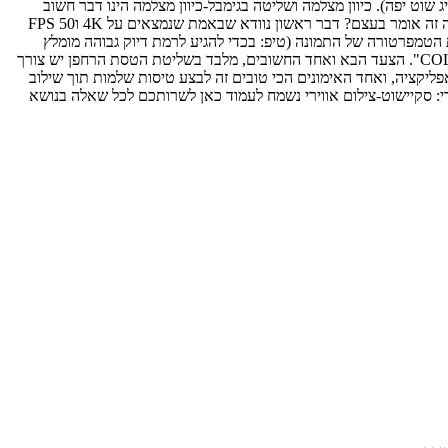
 שוט יפה). כיוון מצלמה ושליטה בגימבל-כיוון מצלמה הינו דבר חשוב
כאשר מתחילים כל טיסה. לאחר שקבענו עם המפיק או כל איש צוות אחר כל מפרט הצילום לדוגמא:4K 50FPS נתחיל בתחילת הטיסה לבצע הכנות. מה זה אומר בעצם? דבר ראשון נוודא שבאמת שנמצאים על 4K ו50 FPS
ותר נמוך ואז נעבור על שאר האפשרויות כמו WHITE BALANCED ששם בעצם מכוונים את הטמפרטורה של התמונה (טיפ: בכדי להגיע לרמת דיוק גבוהה מומלץ
להשתמש בצורה ידנית). ולאחר מכן נבחר אם רוצים לבצע בLOG או כל אופציה אחרת תלוי אם אנחנו מתכוונים לעשות אחרי "COLOR CORRECTION". הצעד הבא ואחד החשובים, מלבד בשליטת הטסת הרחפן יש צורך
פליקציה, ואחד האימונים הכי טובים זה לבצע טיסות שלמות תוך שילוב
רי: סקיישוט-צילום אווירי נשמח לעמוד כאן לשרותכם לכל שאלה בנושא