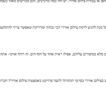
פן או עבודת צילום אווירי. יש לזה כמה מרכיבים, והם מכריעים מאוד כשמד
מנת להגיע לרמת צילום אווירי הכי גבוהה ומדוייקת שאפשר צריך להתחשב ב3 פרמטר
ק מלא בסיפורים עליהם, אפילו ראית אחד על חוף הים. זה רודף אותך- אתה 
בצילום אווירי בסרטי תדמית? לתעד פרויקט באמצעות צילום אווירי? חברו