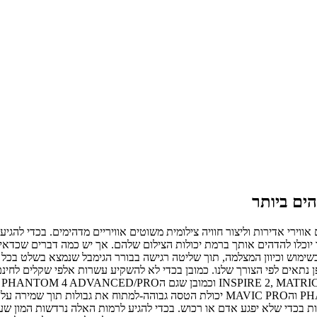
אווירי אדירות וליצור חוויה צילומית משוטים אוויריים מדהימים. בכדי להג
ם הרחפנים הזולים יותר, כמו סדרת הפנטום 4 אדוונס/פרו יוכלו להדהים אותך ברמת יכולות הצילום שלה
בשימוש וכיוון המצלמה, תוך שליטה רגישה בבורר הגימבל שנמצא בשלט בכל ש
פן נתאים לפי הצורך שלנו. כמובן בכדי לא להשקיע עשרות אלפי שקלים לחינם
מ
חובבנית אז הרחפנים שיותר מומלץ הם הPHANTOM 4 ADVANCED/PRO והMAVIC PRO יכולת
ות בכדי שלא יפגע אדם או רכוש. בכדי להגיע לרמות האלה נרדשות המון שעו