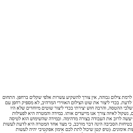
יע לרמת צילום גבוהה, אין צורך להשקיע עשרות אלפי שקלים ברחפן. התחום
ם. אך יש כמה דברים שכדאי לדעת. בכדי ליצור את שוט הצילום האווירי המרהיב, לא מספיק רחפן עם
לבי ההטסה, והרבה חוש יצירתי בכדי ליצור שוטים מיוחדים שלא היו
, נשקול לאיזה צורך אנו מייעדים אותו. במידה והמטרה היא לפעילות
סחרית בהפקות גדולות אז כמובן שהרחפנים שהכי שימושיים הם הINSPIRE 2, MATRICE 600 וכמובן שגם הPHANTOM 4 ADVANCED/PRO יעשה לרוב את העבודה בצורה מדהימה. ובמידה שהשימוש הוא לטיסה
 הטסה גבוהה-למתוח את גבולות תוך שמירה על בטיחות הסביבה הינה דבר מורכב, כי מצד אחד המטרה היא לדעת לעשות
ת אימונים. (טיפ קטן שיכול לתת לכם אימון אפקטיבי יהיה לעשות