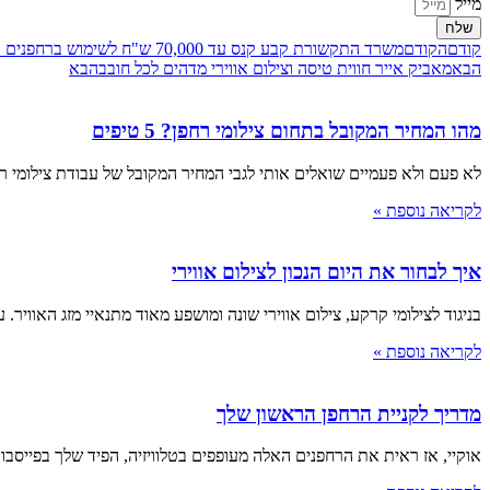
מייל
שלח
קודם
הקודם
משרד התקשורת קבע קנס עד 70,000 ש"ח לשימוש ברחפנים הפועלים בתדר אסור
הבא
מאביק אייר חווית טיסה וצילום אווירי מדהים לכל חובב
הבא
מהו המחיר המקובל בתחום צילומי רחפן? 5 טיפים
לא פעם ולא פעמיים שואלים אותי לגבי המחיר המקובל של עבודת צילומי רח
לקריאה נוספת »
איך לבחור את היום הנכון לצילום אווירי
בניגוד לצילומי קרקע, צילום אווירי שונה ומושפע מאוד מתנאיי מזג האוויר. על 
לקריאה נוספת »
מדריך לקניית הרחפן הראשון שלך
אוקיי, אז ראית את הרחפנים האלה מעופפים בטלוויזיה, הפיד שלך בפייסבו