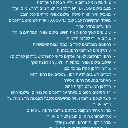
ציוד מקצועי לצילום אווירי- הצעקה האחרונה
מצב צילום D-LOG יהפוך לך את הצילומים למרשימים יותר
מאביק אייר חווית טיסה וצילום אווירי מדהים לכל חובב
משרד התקשורת קבע קנס עד 70,000 ש"ח לשימוש ברחפנים
הפועלים בתדר אסור
3 טיפים לאיך להפיק את השוט צילום אווירי המדהים ביותר
צילום אווירי לסרטי תדמית
רחפנים מומלצים לילדים: כמה עצות שימושיות
6 מיקומים לצילומי רחפן בנתניה
רחפן לפרסום: לאיזה עסקים כדאי להשתמש ברחפן לפרסום?
שילוב צילום אווירי בהפקות וידאו, המקפצה שלך
צילומי רחפן לפרו גם כחובבן
דברים חשובים לדעת לפני שטסים עם רחפן לחול
האתגר בהטסת רחפן מסירה
הרחפן המושלם לקחת לחול
14 הטיפים הטובים ביותר על רחפנים מקצועיים וצילומי רחפן
כיצד לצלם צילומי אוויר מרשימים ולקבל תוצאות מרשימות של
וידאו אווירי
מהו המחיר המקובל בתחום צילומי רחפן? 5 טיפים
איך לבחור את היום הנכון לצילום אווירי
מדריך לקניית הרחפן הראשון שלך