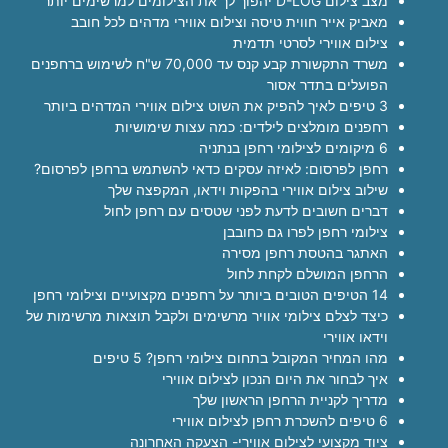
מצב צילום D-LOG יהפוך לך את הצילומים למרשימים יותר
מאביק אייר חווית טיסה וצילום אווירי מדהים לכל חובב
צילום אווירי לסרטי תדמית
משרד התקשורת קבע קנס עד 70,000 ש"ח לשימוש ברחפנים
הפועלים בתדר אסור
3 טיפים לאיך להפיק את השוט צילום אווירי המדהים ביותר
רחפנים מומלצים לילדים: כמה עצות שימושיות
6 מיקומים לצילומי רחפן בנתניה
רחפן לפרסום: לאיזה עסקים כדאי להשתמש ברחפן לפרסום?
שילוב צילום אווירי בהפקות וידאו, המקפצה שלך
דברים חשובים לדעת לפני שטסים עם רחפן לחול
צילומי רחפן לפרו גם כחובבן
האתגר בהטסת רחפן מסירה
הרחפן המושלם לקחת לחול
14 הטיפים הטובים ביותר על רחפנים מקצועיים וצילומי רחפן
כיצד לצלם צילומי אוויר מרשימים ולקבל תוצאות מרשימות של
וידאו אווירי
מהו המחיר המקובל בתחום צילומי רחפן? 5 טיפים
איך לבחור את היום הנכון לצילום אווירי
מדריך לקניית הרחפן הראשון שלך
6 טיפים להשכרת רחפן לצילום אווירי
ציוד מקצועי לצילום אווירי- הצעקה האחרונה