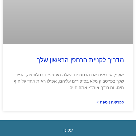
מדריך לקניית הרחפן הראשון שלך
אוקיי, אז ראית את הרחפנים האלה מעופפים בטלוויזיה, הפיד
שלך בפייסבוק מלא בסיפורים עליהם, אפילו ראית אחד על חוף
הים. זה רודף אותך- אתה חייב
לקריאה נוספת »
עלינו