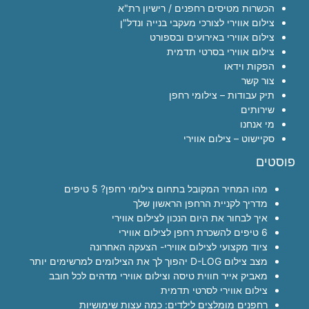
הכשרות מטיסים רחפנים / רישיון רת"א
צילום אווירי לצורכי מעקבי בנייה ונדל"ן
צילום אווירי באירועים ובספורט
צילום אווירי בסרטי תדמית
הפקות וידאו
צור קשר
תיק עבודות – צילומי רחפן
שירותים
מי אנחנו
סקיישוט – צילום אווירי
פוסטים
מהו המחיר המקובל בתחום צילומי רחפן? 5 טיפים
מדריך לקניית הרחפן הראשון שלך
איך לבחור את היום הנכון לצילום אווירי
6 טיפים להשכרת רחפן לצילום אווירי
ציוד מקצועי לצילום אווירי- הצעקה האחרונה
מצב צילום D-LOG יהפוך לך את הצילומים למרשימים יותר
מאביק אייר חווית טיסה וצילום אווירי מדהים לכל חובב
צילום אווירי לסרטי תדמית
רחפנים מומלצים לילדים: כמה עצות שימושיות