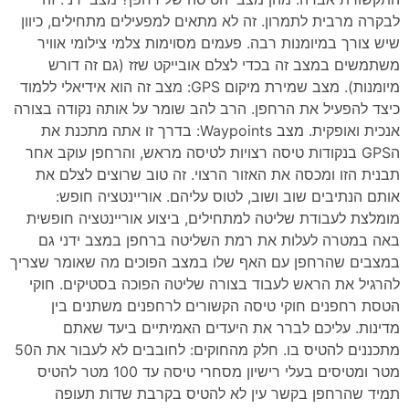
לבקרה מרבית לתמרון. זה לא מתאים למפעילים מתחילים, כיוון
שיש צורך במיומנות רבה. פעמים מסוימות צלמי צילומי אוויר
משתמשים במצב זה בכדי לצלם אובייקט שזז (גם זה דורש
מיומנות). מצב שמירת מיקום GPS: מצב זה הוא אידיאלי ללמוד
כיצד להפעיל את הרחפן. הרב להב שומר על אותה נקודה בצורה
אנכית ואופקית. מצב Waypoints: בדרך זו אתה מתכנת את
הGPS בנקודות טיסה רצויות לטיסה מראש, והרחפן עוקב אחר
תבנית הזו ומכסה את האזור הרצוי. זה טוב שרוצים לצלם את
אותם הנתיבים שוב ושוב, לטוס עליהם. אוריינטציה חופש:
מומלצת לעבודת שליטה למתחילים, ביצוע אוריינטציה חופשית
באה במטרה לעלות את רמת השליטה ברחפן במצב ידני גם
במצבים שהרחפן עם האף שלו במצב הפוכים מה שאומר שצריך
להרגיל את הראש לעבוד בצורה שליטה הפוכה בסטיקים. חוקי
הטסת רחפנים חוקי טיסה הקשורים לרחפנים משתנים בין
מדינות. עליכם לברר את היעדים האמיתיים ביעד שאתם
מתכננים להטיס בו. חלק מהחוקים: לחובבים לא לעבור את ה50
מטר ומטיסים בעלי רישיון מסחרי טיסה עד 100 מטר להטיס
תמיד שהרחפן בקשר עין לא להטיס בקרבת שדות תעופה