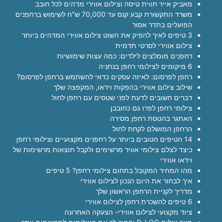
מאביק אייר חווית טיסה וצילום אווירי מדהים לכל חובב
משרד התקשורת קבע קנס עד 70,000 ש"ח לשימוש ברחפנים
הפועלים בתדר אסור
3 טיפים לאיך להפיק את השוט צילום אווירי המדהים ביותר
צילום אווירי לסרטי תדמית
רחפנים מומלצים לילדים: כמה עצות שימושיות
6 מיקומים לצילומי רחפן בנתניה
רחפן לפרסום: לאיזה עסקים כדאי להשתמש ברחפן לפרסום?
שילוב צילום אווירי בהפקות וידאו, המקפצה שלך
דברים חשובים לדעת לפני שטסים עם רחפן לחול
צילומי רחפן לפרו גם כחובבן
האתגר בהטסת רחפן מסירה
הרחפן המושלם לקחת לחול
14 הטיפים הטובים ביותר על רחפנים מקצועיים וצילומי רחפן
כיצד לצלם צילומי אוויר מרשימים ולקבל תוצאות מרשימות של
וידאו אווירי
מהו המחיר המקובל בתחום צילומי רחפן? 5 טיפים
איך לבחור את היום הנכון לצילום אווירי
מדריך לקניית הרחפן הראשון שלך
6 טיפים להשכרת רחפן לצילום אווירי
ציוד מקצועי לצילום אווירי- הצעקה האחרונה