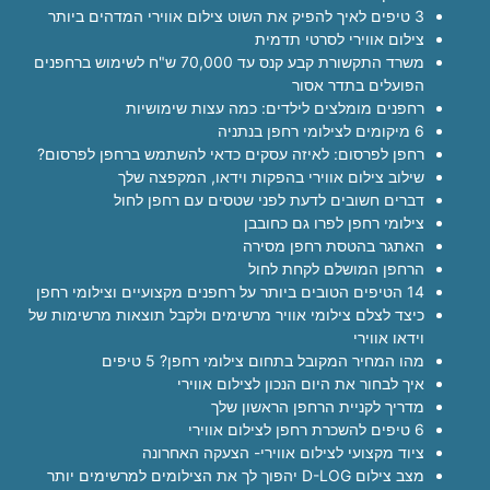
3 טיפים לאיך להפיק את השוט צילום אווירי המדהים ביותר
צילום אווירי לסרטי תדמית
משרד התקשורת קבע קנס עד 70,000 ש"ח לשימוש ברחפנים
הפועלים בתדר אסור
רחפנים מומלצים לילדים: כמה עצות שימושיות
6 מיקומים לצילומי רחפן בנתניה
רחפן לפרסום: לאיזה עסקים כדאי להשתמש ברחפן לפרסום?
שילוב צילום אווירי בהפקות וידאו, המקפצה שלך
דברים חשובים לדעת לפני שטסים עם רחפן לחול
צילומי רחפן לפרו גם כחובבן
האתגר בהטסת רחפן מסירה
הרחפן המושלם לקחת לחול
14 הטיפים הטובים ביותר על רחפנים מקצועיים וצילומי רחפן
כיצד לצלם צילומי אוויר מרשימים ולקבל תוצאות מרשימות של
וידאו אווירי
מהו המחיר המקובל בתחום צילומי רחפן? 5 טיפים
איך לבחור את היום הנכון לצילום אווירי
מדריך לקניית הרחפן הראשון שלך
6 טיפים להשכרת רחפן לצילום אווירי
ציוד מקצועי לצילום אווירי- הצעקה האחרונה
מצב צילום D-LOG יהפוך לך את הצילומים למרשימים יותר