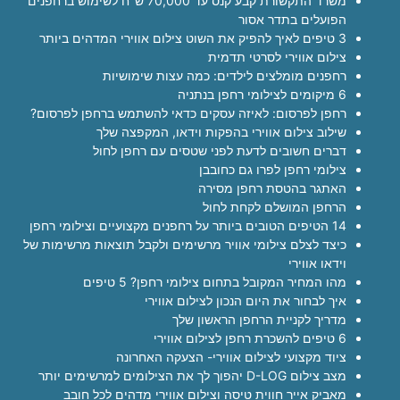
משרד התקשורת קבע קנס עד 70,000 ש"ח לשימוש ברחפנים
הפועלים בתדר אסור
3 טיפים לאיך להפיק את השוט צילום אווירי המדהים ביותר
צילום אווירי לסרטי תדמית
רחפנים מומלצים לילדים: כמה עצות שימושיות
6 מיקומים לצילומי רחפן בנתניה
רחפן לפרסום: לאיזה עסקים כדאי להשתמש ברחפן לפרסום?
שילוב צילום אווירי בהפקות וידאו, המקפצה שלך
דברים חשובים לדעת לפני שטסים עם רחפן לחול
צילומי רחפן לפרו גם כחובבן
האתגר בהטסת רחפן מסירה
הרחפן המושלם לקחת לחול
14 הטיפים הטובים ביותר על רחפנים מקצועיים וצילומי רחפן
כיצד לצלם צילומי אוויר מרשימים ולקבל תוצאות מרשימות של
וידאו אווירי
מהו המחיר המקובל בתחום צילומי רחפן? 5 טיפים
איך לבחור את היום הנכון לצילום אווירי
מדריך לקניית הרחפן הראשון שלך
6 טיפים להשכרת רחפן לצילום אווירי
ציוד מקצועי לצילום אווירי- הצעקה האחרונה
מצב צילום D-LOG יהפוך לך את הצילומים למרשימים יותר
מאביק אייר חווית טיסה וצילום אווירי מדהים לכל חובב