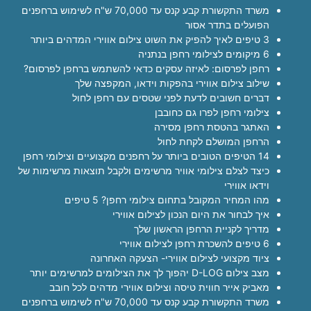
משרד התקשורת קבע קנס עד 70,000 ש"ח לשימוש ברחפנים
הפועלים בתדר אסור
3 טיפים לאיך להפיק את השוט צילום אווירי המדהים ביותר
6 מיקומים לצילומי רחפן בנתניה
רחפן לפרסום: לאיזה עסקים כדאי להשתמש ברחפן לפרסום?
שילוב צילום אווירי בהפקות וידאו, המקפצה שלך
דברים חשובים לדעת לפני שטסים עם רחפן לחול
צילומי רחפן לפרו גם כחובבן
האתגר בהטסת רחפן מסירה
הרחפן המושלם לקחת לחול
14 הטיפים הטובים ביותר על רחפנים מקצועיים וצילומי רחפן
כיצד לצלם צילומי אוויר מרשימים ולקבל תוצאות מרשימות של
וידאו אווירי
מהו המחיר המקובל בתחום צילומי רחפן? 5 טיפים
איך לבחור את היום הנכון לצילום אווירי
מדריך לקניית הרחפן הראשון שלך
6 טיפים להשכרת רחפן לצילום אווירי
ציוד מקצועי לצילום אווירי- הצעקה האחרונה
מצב צילום D-LOG יהפוך לך את הצילומים למרשימים יותר
מאביק אייר חווית טיסה וצילום אווירי מדהים לכל חובב
משרד התקשורת קבע קנס עד 70,000 ש"ח לשימוש ברחפנים