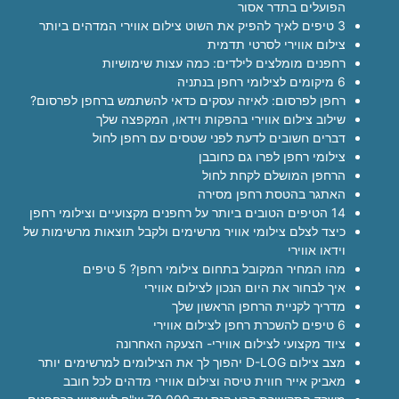
הפועלים בתדר אסור
3 טיפים לאיך להפיק את השוט צילום אווירי המדהים ביותר
צילום אווירי לסרטי תדמית
רחפנים מומלצים לילדים: כמה עצות שימושיות
6 מיקומים לצילומי רחפן בנתניה
רחפן לפרסום: לאיזה עסקים כדאי להשתמש ברחפן לפרסום?
שילוב צילום אווירי בהפקות וידאו, המקפצה שלך
דברים חשובים לדעת לפני שטסים עם רחפן לחול
צילומי רחפן לפרו גם כחובבן
הרחפן המושלם לקחת לחול
האתגר בהטסת רחפן מסירה
14 הטיפים הטובים ביותר על רחפנים מקצועיים וצילומי רחפן
כיצד לצלם צילומי אוויר מרשימים ולקבל תוצאות מרשימות של
וידאו אווירי
מהו המחיר המקובל בתחום צילומי רחפן? 5 טיפים
איך לבחור את היום הנכון לצילום אווירי
מדריך לקניית הרחפן הראשון שלך
6 טיפים להשכרת רחפן לצילום אווירי
ציוד מקצועי לצילום אווירי- הצעקה האחרונה
מצב צילום D-LOG יהפוך לך את הצילומים למרשימים יותר
מאביק אייר חווית טיסה וצילום אווירי מדהים לכל חובב