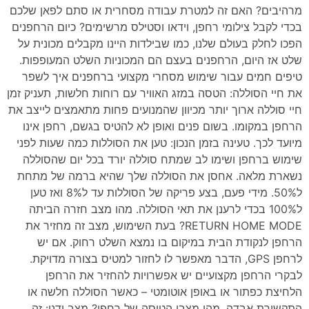
מרהיבים? האם זה למטרת עבודה מסחרית או סתם לפאן שלכם
בכדי לקבל צילומי רחפן, וידאו וסטילס מרשימים? כיום הרחפנים
הפכו לחלק בעולם שלנו, כמו שבילדות היינו מקבלים מכונית על
שלט אז היום, הרחפנים בעצם הם המכוניות השלט המעופפות.
טיפים חמים עבור שימוש מסחרי מקצועי ברחפנים איך לשפר
את חיי הסוללה: הטסה במזג האוויר עם רוחות חלשות, תעניק זמן
חיי סוללה ארוך יותר מכיוון שהמנועים פחות מתאמצים לייצב את
הרחפן במקומו. בשום פנים ואופן לא להטיס בגשם, רחפן אינו
מיועד לכך. טעינה בזמן הנכון: טען את הסוללות כמה שעות לפני
שימוש ברחפן ושימו לב שמתח סוללה יורד בכל יום שהסוללה
נשארת מלאה. אחסן את הסוללה שלך שהיא ברמה של מתחת
ל50%. מידי פעם, בצע פריקה של הסוללות עד ל8% ואז טען
ל100% בכדי לרענן את תאי הסוללה. מהו מצב חזרה הביתה
RETURN HOME MODE? בעת השימוש, מצב זה מחזיר את
הרחפן לנקודת הבית במיקום בו נמצא השלט רחוק. אם יש
לרחפן GPS, הדבר מאפשר לו לחזור למטיס בצורה מדויקת.
לבקרי הרחפן מקצועיים יש אפשרויות להחזיר את הרחפן
הלחיצת כפתור או באופן אוטומטי – כאשר הסוללה חלשה או
התקשורת אבדה. מהן מצבי הטיסה של רחפן? מצב ידני: זה