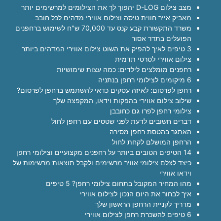
מצב צילום D-LOG יהפוך לך את הצילומים למרשימים יותר
מאביק אייר חווית טיסה וצילום אווירי מדהים לכל חובב
משרד התקשורת קבע קנס עד 70,000 ש"ח לשימוש ברחפנים
הפועלים בתדר אסור
3 טיפים לאיך להפיק את השוט צילום אווירי המדהים ביותר
צילום אווירי לסרטי תדמית
רחפנים מומלצים לילדים: כמה עצות שימושיות
6 מיקומים לצילומי רחפן בנתניה
רחפן לפרסום: לאיזה עסקים כדאי להשתמש ברחפן לפרסום?
שילוב צילום אווירי בהפקות וידאו, המקפצה שלך
צילומי רחפן לפרו גם כחובבן
דברים חשובים לדעת לפני שטסים עם רחפן לחול
האתגר בהטסת רחפן מסירה
הרחפן המושלם לקחת לחול
14 הטיפים הטובים ביותר על רחפנים מקצועיים וצילומי רחפן
כיצד לצלם צילומי אוויר מרשימים ולקבל תוצאות מרשימות של
וידאו אווירי
מהו המחיר המקובל בתחום צילומי רחפן? 5 טיפים
איך לבחור את היום הנכון לצילום אווירי
מדריך לקניית הרחפן הראשון שלך
6 טיפים להשכרת רחפן לצילום אווירי