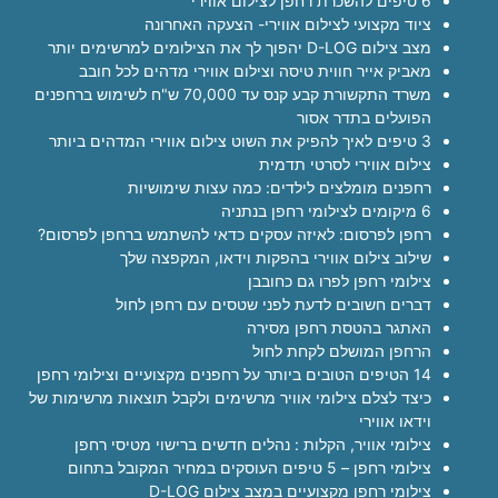
6 טיפים להשכרת רחפן לצילום אווירי
ציוד מקצועי לצילום אווירי- הצעקה האחרונה
מצב צילום D-LOG יהפוך לך את הצילומים למרשימים יותר
מאביק אייר חווית טיסה וצילום אווירי מדהים לכל חובב
משרד התקשורת קבע קנס עד 70,000 ש"ח לשימוש ברחפנים
הפועלים בתדר אסור
3 טיפים לאיך להפיק את השוט צילום אווירי המדהים ביותר
צילום אווירי לסרטי תדמית
רחפנים מומלצים לילדים: כמה עצות שימושיות
6 מיקומים לצילומי רחפן בנתניה
רחפן לפרסום: לאיזה עסקים כדאי להשתמש ברחפן לפרסום?
שילוב צילום אווירי בהפקות וידאו, המקפצה שלך
צילומי רחפן לפרו גם כחובבן
דברים חשובים לדעת לפני שטסים עם רחפן לחול
האתגר בהטסת רחפן מסירה
הרחפן המושלם לקחת לחול
14 הטיפים הטובים ביותר על רחפנים מקצועיים וצילומי רחפן
כיצד לצלם צילומי אוויר מרשימים ולקבל תוצאות מרשימות של
וידאו אווירי
צילומי אוויר, הקלות : נהלים חדשים ברישוי מטיסי רחפן
צילומי רחפן – 5 טיפים העוסקים במחיר המקובל בתחום
צילומי רחפן מקצועיים במצב צילום D-LOG