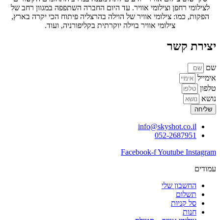
לצילומי רחפן וצילומי אוויר. עד היום החברה השתפפה במגוון רחב של
הפקות, כמו: צילומי אוויר של הוילה בהרצליה פיתוח הכי יקרה בארץ,
צילומי אוויר בוילה יוקרתית בקליפורניה, ועוד.
יצירת קשר
שם
אימייל
טלפון
נושא
שליחה
info@skyshot.co.il
052-2687951
Facebook-f
Youtube
Instagram
עמודים
החשבון שלי
תשלום
סל קניות
חנות