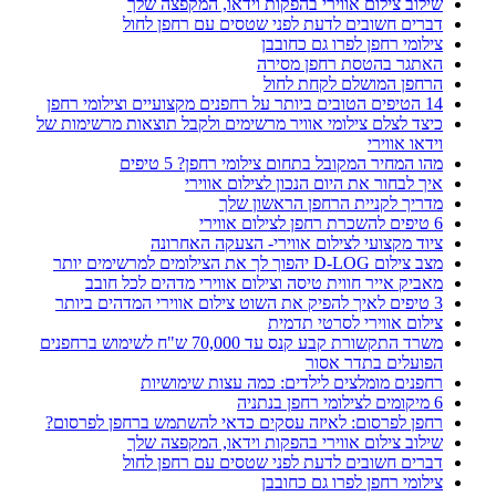
שילוב צילום אווירי בהפקות וידאו, המקפצה שלך
דברים חשובים לדעת לפני שטסים עם רחפן לחול
צילומי רחפן לפרו גם כחובבן
האתגר בהטסת רחפן מסירה
הרחפן המושלם לקחת לחול
14 הטיפים הטובים ביותר על רחפנים מקצועיים וצילומי רחפן
כיצד לצלם צילומי אוויר מרשימים ולקבל תוצאות מרשימות של
וידאו אווירי
מהו המחיר המקובל בתחום צילומי רחפן? 5 טיפים
איך לבחור את היום הנכון לצילום אווירי
מדריך לקניית הרחפן הראשון שלך
6 טיפים להשכרת רחפן לצילום אווירי
ציוד מקצועי לצילום אווירי- הצעקה האחרונה
מצב צילום D-LOG יהפוך לך את הצילומים למרשימים יותר
מאביק אייר חווית טיסה וצילום אווירי מדהים לכל חובב
3 טיפים לאיך להפיק את השוט צילום אווירי המדהים ביותר
צילום אווירי לסרטי תדמית
משרד התקשורת קבע קנס עד 70,000 ש"ח לשימוש ברחפנים
הפועלים בתדר אסור
רחפנים מומלצים לילדים: כמה עצות שימושיות
6 מיקומים לצילומי רחפן בנתניה
רחפן לפרסום: לאיזה עסקים כדאי להשתמש ברחפן לפרסום?
שילוב צילום אווירי בהפקות וידאו, המקפצה שלך
דברים חשובים לדעת לפני שטסים עם רחפן לחול
צילומי רחפן לפרו גם כחובבן