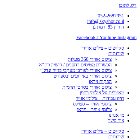
דלג לתוכן
052-2687951
info@skyshot.co.il
הירדן 83, רמת גן
Facebook-f
Youtube
Instagram
סקיישוט – צילום אווירי
שירותים
צילום אווירי 360 מעלות
הכשרות מטיסים רחפנים / רישיון רת"א
צילום אווירי לצורכי מעקבי בנייה ונדל"ן
צילום אווירי באירועים ובספורט
הפקות וידאו
צילום אווירי בסרטי תדמית
מאמרים על צילומי רחפן
תיק עבודות – צילומי אוויר
צילומי אוויר – סטילס
צלומי אוויר – וידאו
מי אנחנו
צור קשר
סקיישוט – צילום אווירי
שירותים