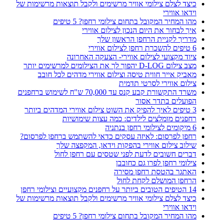
כיצד לצלם צילומי אוויר מרשימים ולקבל תוצאות מרשימות של
וידאו אווירי
מהו המחיר המקובל בתחום צילומי רחפן? 5 טיפים
איך לבחור את היום הנכון לצילום אווירי
מדריך לקניית הרחפן הראשון שלך
6 טיפים להשכרת רחפן לצילום אווירי
ציוד מקצועי לצילום אווירי- הצעקה האחרונה
מצב צילום D-LOG יהפוך לך את הצילומים למרשימים יותר
מאביק אייר חווית טיסה וצילום אווירי מדהים לכל חובב
צילום אווירי לסרטי תדמית
משרד התקשורת קבע קנס עד 70,000 ש"ח לשימוש ברחפנים
הפועלים בתדר אסור
3 טיפים לאיך להפיק את השוט צילום אווירי המדהים ביותר
רחפנים מומלצים לילדים: כמה עצות שימושיות
6 מיקומים לצילומי רחפן בנתניה
רחפן לפרסום: לאיזה עסקים כדאי להשתמש ברחפן לפרסום?
שילוב צילום אווירי בהפקות וידאו, המקפצה שלך
דברים חשובים לדעת לפני שטסים עם רחפן לחול
צילומי רחפן לפרו גם כחובבן
האתגר בהטסת רחפן מסירה
הרחפן המושלם לקחת לחול
14 הטיפים הטובים ביותר על רחפנים מקצועיים וצילומי רחפן
כיצד לצלם צילומי אוויר מרשימים ולקבל תוצאות מרשימות של
וידאו אווירי
מהו המחיר המקובל בתחום צילומי רחפן? 5 טיפים