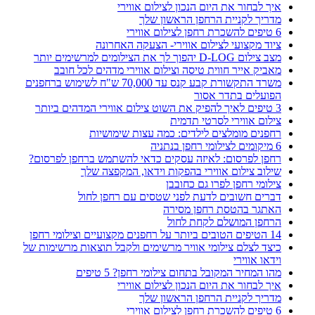
איך לבחור את היום הנכון לצילום אווירי
מדריך לקניית הרחפן הראשון שלך
6 טיפים להשכרת רחפן לצילום אווירי
ציוד מקצועי לצילום אווירי- הצעקה האחרונה
מצב צילום D-LOG יהפוך לך את הצילומים למרשימים יותר
מאביק אייר חווית טיסה וצילום אווירי מדהים לכל חובב
משרד התקשורת קבע קנס עד 70,000 ש"ח לשימוש ברחפנים
הפועלים בתדר אסור
3 טיפים לאיך להפיק את השוט צילום אווירי המדהים ביותר
צילום אווירי לסרטי תדמית
רחפנים מומלצים לילדים: כמה עצות שימושיות
6 מיקומים לצילומי רחפן בנתניה
רחפן לפרסום: לאיזה עסקים כדאי להשתמש ברחפן לפרסום?
שילוב צילום אווירי בהפקות וידאו, המקפצה שלך
צילומי רחפן לפרו גם כחובבן
דברים חשובים לדעת לפני שטסים עם רחפן לחול
האתגר בהטסת רחפן מסירה
הרחפן המושלם לקחת לחול
14 הטיפים הטובים ביותר על רחפנים מקצועיים וצילומי רחפן
כיצד לצלם צילומי אוויר מרשימים ולקבל תוצאות מרשימות של
וידאו אווירי
מהו המחיר המקובל בתחום צילומי רחפן? 5 טיפים
איך לבחור את היום הנכון לצילום אווירי
מדריך לקניית הרחפן הראשון שלך
6 טיפים להשכרת רחפן לצילום אווירי