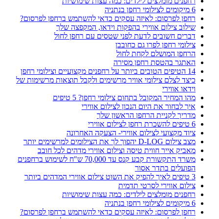
רחפנים מומלצים לילדים: כמה עצות שימושיות
6 מיקומים לצילומי רחפן בנתניה
רחפן לפרסום: לאיזה עסקים כדאי להשתמש ברחפן לפרסום?
שילוב צילום אווירי בהפקות וידאו, המקפצה שלך
דברים חשובים לדעת לפני שטסים עם רחפן לחול
צילומי רחפן לפרו גם כחובבן
הרחפן המושלם לקחת לחול
האתגר בהטסת רחפן מסירה
14 הטיפים הטובים ביותר על רחפנים מקצועיים וצילומי רחפן
כיצד לצלם צילומי אוויר מרשימים ולקבל תוצאות מרשימות של
וידאו אווירי
מהו המחיר המקובל בתחום צילומי רחפן? 5 טיפים
איך לבחור את היום הנכון לצילום אווירי
מדריך לקניית הרחפן הראשון שלך
6 טיפים להשכרת רחפן לצילום אווירי
ציוד מקצועי לצילום אווירי- הצעקה האחרונה
מצב צילום D-LOG יהפוך לך את הצילומים למרשימים יותר
מאביק אייר חווית טיסה וצילום אווירי מדהים לכל חובב
משרד התקשורת קבע קנס עד 70,000 ש"ח לשימוש ברחפנים
הפועלים בתדר אסור
3 טיפים לאיך להפיק את השוט צילום אווירי המדהים ביותר
צילום אווירי לסרטי תדמית
רחפנים מומלצים לילדים: כמה עצות שימושיות
6 מיקומים לצילומי רחפן בנתניה
רחפן לפרסום: לאיזה עסקים כדאי להשתמש ברחפן לפרסום?