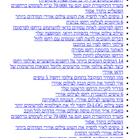
משרד התקשורת קבע קנס עד 70,000 ש"ח לשימוש ברחפנים
הפועלים בתדר אסור
3 טיפים לאיך להפיק את השוט צילום אווירי המדהים ביותר
6 מיקומים לצילומי רחפן בנתניה
רחפן לפרסום: לאיזה עסקים כדאי להשתמש ברחפן לפרסום?
שילוב צילום אווירי בהפקות וידאו, המקפצה שלך
דברים חשובים לדעת לפני שטסים עם רחפן לחול
צילומי רחפן לפרו גם כחובבן
האתגר בהטסת רחפן מסירה
הרחפן המושלם לקחת לחול
14 הטיפים הטובים ביותר על רחפנים מקצועיים וצילומי רחפן
כיצד לצלם צילומי אוויר מרשימים ולקבל תוצאות מרשימות של
וידאו אווירי
מהו המחיר המקובל בתחום צילומי רחפן? 5 טיפים
איך לבחור את היום הנכון לצילום אווירי
מדריך לקניית הרחפן הראשון שלך
6 טיפים להשכרת רחפן לצילום אווירי
ציוד מקצועי לצילום אווירי- הצעקה האחרונה
מצב צילום D-LOG יהפוך לך את הצילומים למרשימים יותר
מאביק אייר חווית טיסה וצילום אווירי מדהים לכל חובב
משרד התקשורת קבע קנס עד 70,000 ש"ח לשימוש ברחפנים
הפועלים בתדר אסור
3 טיפים לאיך להפיק את השוט צילום אווירי המדהים ביותר
צילום אווירי לסרטי תדמית