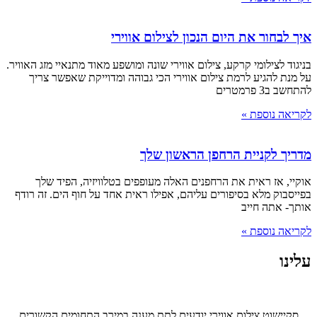
איך לבחור את היום הנכון לצילום אווירי
בניגוד לצילומי קרקע, צילום אווירי שונה ומושפע מאוד מתנאיי מזג האוויר.
על מנת להגיע לרמת צילום אווירי הכי גבוהה ומדוייקת שאפשר צריך
להתחשב ב3 פרמטרים
לקריאה נוספת »
מדריך לקניית הרחפן הראשון שלך
אוקיי, אז ראית את הרחפנים האלה מעופפים בטלוויזיה, הפיד שלך
בפייסבוק מלא בסיפורים עליהם, אפילו ראית אחד על חוף הים. זה רודף
אותך- אתה חייב
לקריאה נוספת »
עלינו
סקיישוט צילום אווירי יודעים לתת מענה במירב התחומים הקשורים