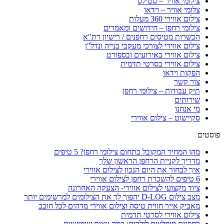
צילומי אוויר – סטילס
צלומי אוויר – וידאו
צילום אווירי 360 מעלות
צילומי רחפן – חידושים ומאמרים
הכשרות מטיסים רחפנים / רישיון רת"א
צילום אווירי לצורכי מעקבי בנייה ונדל"ן
צילום אווירי באירועים ובספורט
צילום אווירי בסרטי תדמית
הפקות וידאו
צור קשר
תיק עבודות – צילומי רחפן
שירותים
מי אנחנו
סקיישוט – צילום אווירי
פוסטים
מהו המחיר המקובל בתחום צילומי רחפן? 5 טיפים
מדריך לקניית הרחפן הראשון שלך
איך לבחור את היום הנכון לצילום אווירי
6 טיפים להשכרת רחפן לצילום אווירי
ציוד מקצועי לצילום אווירי- הצעקה האחרונה
מצב צילום D-LOG יהפוך לך את הצילומים למרשימים יותר
מאביק אייר חווית טיסה וצילום אווירי מדהים לכל חובב
צילום אווירי לסרטי תדמית
רחפנים מומלצים לילדים: כמה עצות שימושיות