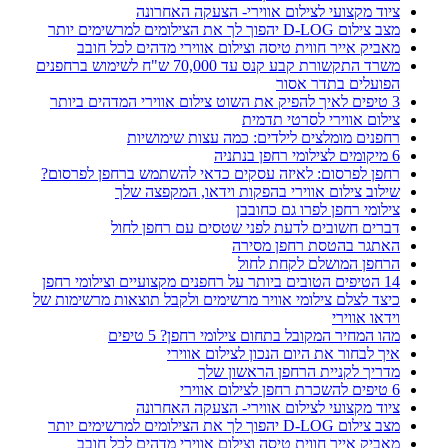
ציוד מקצועי לצילום אווירי- הצעקה האחרונה
מצב צילום D-LOG יהפוך לך את הצילומים למרשימים יותר
מאביק אייר חווית טיסה וצילום אווירי מדהים לכל חובב
משרד התקשורת קבע קנס עד 70,000 ש"ח לשימוש ברחפנים
הפועלים בתדר אסור
3 טיפים לאיך להפיק את השוט צילום אווירי המדהים ביותר
צילום אווירי לסרטי תדמית
רחפנים מומלצים לילדים: כמה עצות שימושיות
6 מיקומים לצילומי רחפן בנתניה
רחפן לפרסום: לאיזה עסקים כדאי להשתמש ברחפן לפרסום?
שילוב צילום אווירי בהפקות וידאו, המקפצה שלך
צילומי רחפן לפרו גם כחובבן
דברים חשובים לדעת לפני שטסים עם רחפן לחול
האתגר בהטסת רחפן מסירה
הרחפן המושלם לקחת לחול
14 הטיפים הטובים ביותר על רחפנים מקצועיים וצילומי רחפן
כיצד לצלם צילומי אוויר מרשימים ולקבל תוצאות מרשימות של
וידאו אווירי
מהו המחיר המקובל בתחום צילומי רחפן? 5 טיפים
איך לבחור את היום הנכון לצילום אווירי
מדריך לקניית הרחפן הראשון שלך
6 טיפים להשכרת רחפן לצילום אווירי
ציוד מקצועי לצילום אווירי- הצעקה האחרונה
מצב צילום D-LOG יהפוך לך את הצילומים למרשימים יותר
מאביק אייר חווית טיסה וצילום אווירי מדהים לכל חובב