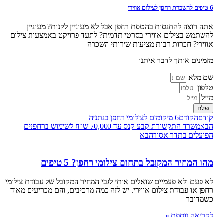
6 טיפים להשכרת רחפן לצילום אווירי
אתה רוצה להתנסות בהטסת רחפן אבל לא מעוניין לקנות? מעוניין
להשתמש בצילום אווירי בסרטי תדמית? לתעד פרויקט באמצעות צילום
אווירי? חברות רבות מציעות שירותי השכרה
מזמינים אותך לדבר איתנו
שם מלא
טלפון
מייל
שלח
קודם
הקודם
6 מיקומים לצילומי רחפן בנתניה
הבא
משרד התקשורת קבע קנס עד 70,000 ש"ח לשימוש ברחפנים
הפועלים בתדר אסור
הבא
מהו המחיר המקובל בתחום צילומי רחפן? 5 טיפים
לא פעם ולא פעמיים שואלים אותי לגבי המחיר המקובל של עבודת צילומי
רחפן או עבודת צילום אווירי. יש לזה כמה מרכיבים, והם מכריעים מאוד
כשמדובר
לקריאה נוספת »