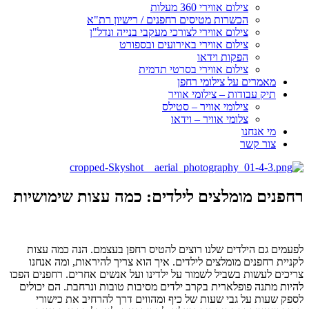
צילום אווירי 360 מעלות
הכשרות מטיסים רחפנים / רישיון רת"א
צילום אווירי לצורכי מעקבי בנייה ונדל"ן
צילום אווירי באירועים ובספורט
הפקות וידאו
צילום אווירי בסרטי תדמית
מאמרים על צילומי רחפן
תיק עבודות – צילומי אוויר
צילומי אוויר – סטילס
צלומי אוויר – וידאו
מי אנחנו
צור קשר
רחפנים מומלצים לילדים: כמה עצות שימושיות
לפעמים גם הילדים שלנו רוצים להטיס רחפן בעצמם. הנה כמה עצות
לקניית רחפנים מומלצים לילדים. איך הוא צריך להיראות, ומה אנחנו
צריכים לעשות בשביל לשמור על ילדינו ועל אנשים אחרים. רחפנים הפכו
להיות מתנה פופלארית בקרב ילדים מסיבות טובות ונרחבת. הם יכולים
לספק שעות על גבי שעות של כיף ומהווים דרך להרחיב את כישורי