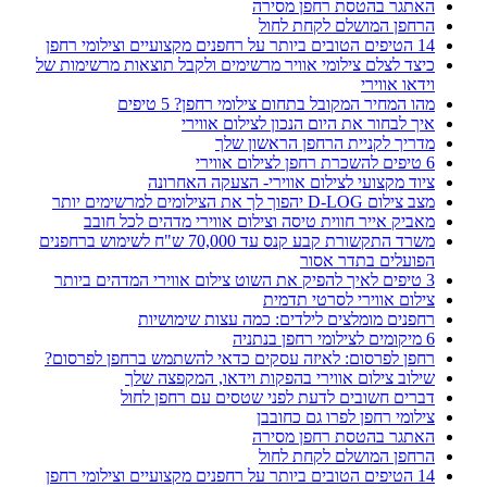
האתגר בהטסת רחפן מסירה
הרחפן המושלם לקחת לחול
14 הטיפים הטובים ביותר על רחפנים מקצועיים וצילומי רחפן
כיצד לצלם צילומי אוויר מרשימים ולקבל תוצאות מרשימות של
וידאו אווירי
מהו המחיר המקובל בתחום צילומי רחפן? 5 טיפים
איך לבחור את היום הנכון לצילום אווירי
מדריך לקניית הרחפן הראשון שלך
6 טיפים להשכרת רחפן לצילום אווירי
ציוד מקצועי לצילום אווירי- הצעקה האחרונה
מצב צילום D-LOG יהפוך לך את הצילומים למרשימים יותר
מאביק אייר חווית טיסה וצילום אווירי מדהים לכל חובב
משרד התקשורת קבע קנס עד 70,000 ש"ח לשימוש ברחפנים
הפועלים בתדר אסור
3 טיפים לאיך להפיק את השוט צילום אווירי המדהים ביותר
צילום אווירי לסרטי תדמית
רחפנים מומלצים לילדים: כמה עצות שימושיות
6 מיקומים לצילומי רחפן בנתניה
רחפן לפרסום: לאיזה עסקים כדאי להשתמש ברחפן לפרסום?
שילוב צילום אווירי בהפקות וידאו, המקפצה שלך
דברים חשובים לדעת לפני שטסים עם רחפן לחול
צילומי רחפן לפרו גם כחובבן
האתגר בהטסת רחפן מסירה
הרחפן המושלם לקחת לחול
14 הטיפים הטובים ביותר על רחפנים מקצועיים וצילומי רחפן