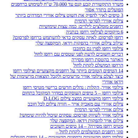
משרד התקשורת קבע קנס עד 70,000 ש"ח לשימוש ברחפנים
הפועלים בתדר אסור
3 טיפים לאיך להפיק את השוט צילום אווירי המדהים ביותר
צילום אווירי לסרטי תדמית
רחפנים מומלצים לילדים: כמה עצות שימושיות
6 מיקומים לצילומי רחפן בנתניה
רחפן לפרסום: לאיזה עסקים כדאי להשתמש ברחפן לפרסום?
שילוב צילום אווירי בהפקות וידאו, המקפצה שלך
צילומי רחפן לפרו גם כחובבן
דברים חשובים לדעת לפני שטסים עם רחפן לחול
האתגר בהטסת רחפן מסירה
הרחפן המושלם לקחת לחול
14 הטיפים הטובים ביותר על רחפנים מקצועיים וצילומי רחפן
כיצד לצלם צילומי אוויר מרשימים ולקבל תוצאות מרשימות של
וידאו אווירי
צילומי אוויר, הקלות : נהלים חדשים ברישוי מטיסי רחפן
צילומי רחפן – 5 טיפים העוסקים במחיר המקובל בתחום
צילומי רחפן מקצועיים במצב צילום D-LOG
צילום אווירי עם מאביק אייר – חוויה צילום לכל חובב
צילום אווירי לסרטי תדמית
צילומי אוויר לשיווק ופרסום: עסקים שיכול להיות שימושי!
צילום אויר להפקות וידאו, המקפצה שלך
מטיס רחפן מסירה? – 14 טיפים חשובים
סוגי רחפנים המושלמים לקחת לחול –
צילומי רחפן מקצועיים ורחפנים מקצועיים – 14 טיפים מועילים