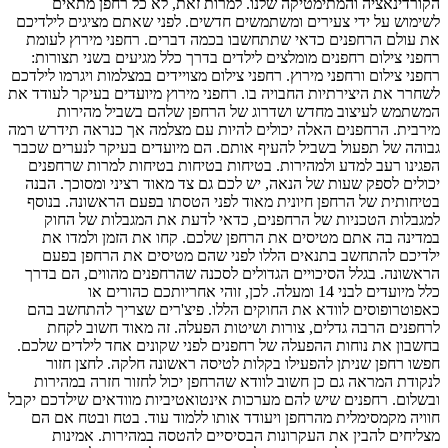
הקורדינאציה והמתימטיקה שלנו. למרות זאת, לא כל רחפן מתאים
לשימוש על ידי צעירים ומשתמשים חדשים. לפני שאתם מציגים לילדיכם
את עולם הרחפנים כדאי שתתחשבו בכמה דברים. רחפני מירוץ לעומת
רחפני צילום רחפנים מומלצים לילדים בדרך כלל מגיעים בשני תצורות:
רחפני צילום ורחפני מירוץ. רחפני צילום מצויידים במצלמות ויגרמו לילדכם
לשחרר את היצירתיות החבויה בו. רחפני מירוץ מיועדים בעיקר לעודד את
המשתמש לעיצוב מחדש ושדרוג של הרחפן שלהם בשביל מהירות
מירבית. הרחפנים האלה יכולים להיות עם מצלמה אך כנראה תידרש רמה
גבוהה של תפעול בשביל להעיף אותם. הם מיועדים בעיקר לנערים שכבר
הפגינו רעב למדע ולמהירות. בטיחות בטיחות בטיחות למרות שרחפנים
יכולים לספק שעות של הנאה, יש לכם גם צד מאוד רציני ומסוכך. הבנה
בטיחותית של הרחפן חיונית מאוד לפני הטסתו בפעם הראשונה. בנוסף
למגבלות הטכניות של הרחפנים, כדאי לדעת את המגבלות של החוק
במדינה בה אתם מטיסים את הרחפן שלכם. קחו את הזמן ולמדו את
ילדיכם להתחשב בתנאים הללו לפני שהם מטיסים את הרחפן בפעם
הראשונה. בגלל הסיכויים הגדולים לסכנה שהרחפנים מהווים, הם בדרך
כלל מיועדים לבני 14 ומעלה. לכן, זוהי אחריותכם כהורים או
כאפוטרופוסים לוודא את החוקים הללו. פיצ'רים שצריך להתחשב בהם
לרחפנים הרבה גדלים, צורות ושיטות הפעלה. זה מאוד חשוב לקחת
בחשבון את נוחות ההפעלה של רחפנים לפני שקונים אחד לילדים שלכם.
חפשו רחפן שניתן להפעילו בקלות לטיסה ראשונה חלקה. לחצן חזור
לנקודת המראה גם כן חשוב לוודא שהרחפן יכול לחזור חזרה במהירות
ובשלום. רחפנים שיש להם מערכות אינטואטיביות מוודאים שילדכם יקבל
חוויה מקמסימלית מהרחפן ויעודד אותו ללמוד עוד. בטח ובטח אם הם
מצליחים להבין את העקרונות הבסיסיים להטסה במהירות. אמינות