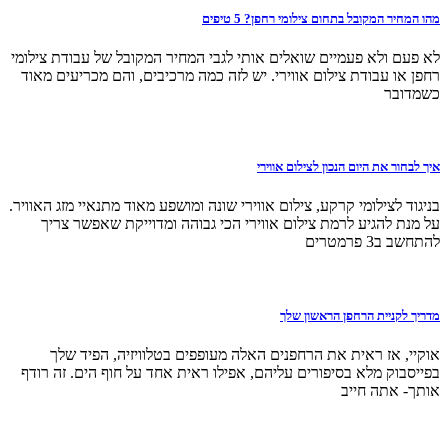
מהו המחיר המקובל בתחום צילומי רחפן? 5 טיפים
לא פעם ולא פעמיים שואלים אותי לגבי המחיר המקובל של עבודת צילומי
רחפן או עבודת צילום אווירי. יש לזה כמה מרכיבים, והם מכריעים מאוד
כשמדובר
איך לבחור את היום הנכון לצילום אווירי
בניגוד לצילומי קרקע, צילום אווירי שונה ומושפע מאוד מתנאיי מזג האוויר.
על מנת להגיע לרמת צילום אווירי הכי גבוהה ומדוייקת שאפשר צריך
להתחשב ב3 פרמטרים
מדריך לקניית הרחפן הראשון שלך
אוקיי, אז ראית את הרחפנים האלה מעופפים בטלוויזיה, הפיד שלך
בפייסבוק מלא בסיפורים עליהם, אפילו ראית אחד על חוף הים. זה רודף
אותך- אתה חייב