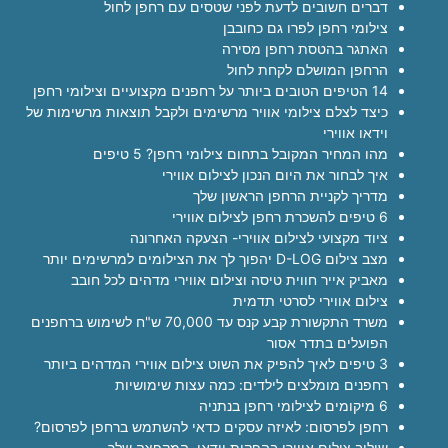
דברים חשובים לדעת לפני שטסים עם רחפן לחול
צילומי רחפן לפרו גם כחובבן
האתגר בהטסת רחפן מסירה
הרחפן המושלם לקחת לחול
14 הטיפים הטובים ביותר על רחפנים מקצועיים וצילומי רחפן
כיצד לצלם צילומי אוויר מרשימים ולקבל תוצאות מרשימות של
וידאו אווירי
מהו המחיר המקובל בתחום צילומי רחפן? 5 טיפים
איך לבחור את היום הנכון לצילום אווירי
מדריך לקניית הרחפן הראשון שלך
6 טיפים להשכרת רחפן לצילום אווירי
ציוד מקצועי לצילום אווירי- הצעקה האחרונה
מצב צילום D-LOG יהפוך לך את הצילומים למרשימים יותר
מאביק אייר חווית טיסה וצילום אווירי מדהים לכל חובב
צילום אווירי לסרטי תדמית
משרד התקשורת קבע קנס עד 70,000 ש"ח לשימוש ברחפנים
הפועלים בתדר אסור
3 טיפים לאיך להפיק את השוט צילום אווירי המדהים ביותר
רחפנים מומלצים לילדים: כמה עצות שימושיות
6 מיקומים לצילומי רחפן בנתניה
רחפן לפרסום: לאיזה עסקים כדאי להשתמש ברחפן לפרסום?
שילוב צילום אווירי בהפקות וידאו, המקפצה שלך