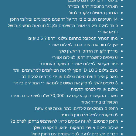
האתגר בהטסת רחפן מסירה
הרחפן המושלם לקחת לחול
14 הטיפים הטובים ביותר על רחפנים מקצועיים וצילומי רחפן
כיצד לצלם צילומי אוויר מרשימים ולקבל תוצאות מרשימות של
וידאו אווירי
מהו המחיר המקובל בתחום צילומי רחפן? 5 טיפים
איך לבחור את היום הנכון לצילום אווירי
מדריך לקניית הרחפן הראשון שלך
6 טיפים להשכרת רחפן לצילום אווירי
ציוד מקצועי לצילום אווירי- הצעקה האחרונה
מצב צילום D-LOG יהפוך לך את הצילומים למרשימים יותר
מאביק אייר חווית טיסה וצילום אווירי מדהים לכל חובב
3 טיפים לאיך להפיק את השוט צילום אווירי המדהים ביותר
צילום אווירי לסרטי תדמית
משרד התקשורת קבע קנס עד 70,000 ש"ח לשימוש ברחפנים
הפועלים בתדר אסור
רחפנים מומלצים לילדים: כמה עצות שימושיות
6 מיקומים לצילומי רחפן בנתניה
רחפן לפרסום: לאיזה עסקים כדאי להשתמש ברחפן לפרסום?
שילוב צילום אווירי בהפקות וידאו, המקפצה שלך
דברים חשובים לדעת לפני שטסים עם רחפן לחול