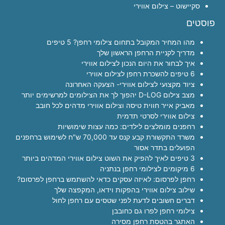
סקיישוט – צילום אווירי
פוסטים
מהו המחיר המקובל בתחום צילומי רחפן? 5 טיפים
מדריך לקניית הרחפן הראשון שלך
איך לבחור את היום הנכון לצילום אווירי
6 טיפים להשכרת רחפן לצילום אווירי
ציוד מקצועי לצילום אווירי- הצעקה האחרונה
מצב צילום D-LOG יהפוך לך את הצילומים למרשימים יותר
מאביק אייר חווית טיסה וצילום אווירי מדהים לכל חובב
צילום אווירי לסרטי תדמית
רחפנים מומלצים לילדים: כמה עצות שימושיות
משרד התקשורת קבע קנס עד 70,000 ש"ח לשימוש ברחפנים
הפועלים בתדר אסור
3 טיפים לאיך להפיק את השוט צילום אווירי המדהים ביותר
6 מיקומים לצילומי רחפן בנתניה
רחפן לפרסום: לאיזה עסקים כדאי להשתמש ברחפן לפרסום?
שילוב צילום אווירי בהפקות וידאו, המקפצה שלך
דברים חשובים לדעת לפני שטסים עם רחפן לחול
צילומי רחפן לפרו גם כחובבן
האתגר בהטסת רחפן מסירה