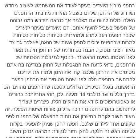
רחפני מירוץ מיועדים בעיקר לעודד את המשתמש לעיצוב מחדש
ושדרוג של הרחפן שלהם בשביל מהירות מירבית. הרחפנים
האלה יכולים להיות עם מצלמה אך כנראה תידרש רמה גבוהה
של תפעול בשביל להעיף אותם. הם מיועדים בעיקר לנערים
שכבר הפגינו רעב למדע ולמהירות. בטיחות בטיחות בטיחות
למרות שרחפנים יכולים לספק שעות של הנאה, יש לכם גם צד
מאוד רציני ומסוכך. הבנה בטיחותית של הרחפן חיונית מאוד
לפני הטסתו בפעם הראשונה. בנוסף למגבלות הטכניות של
הרחפנים, כדאי לדעת את המגבלות של החוק במדינה בה אתם
מטיסים את הרחפן שלכם. קחו את הזמן ולמדו את ילדיכם
להתחשב בתנאים הללו לפני שהם מטיסים את הרחפן בפעם
הראשונה. בגלל הסיכויים הגדולים לסכנה שהרחפנים מהווים, הם
בדרך כלל מיועדים לבני 14 ומעלה. לכן, זוהי אחריותכם כהורים
או כאפוטרופוסים לוודא את החוקים הללו. פיצ'רים שצריך
להתחשב בהם לרחפנים הרבה גדלים, צורות ושיטות הפעלה. זה
מאוד חשוב לקחת בחשבון את נוחות ההפעלה של רחפנים לפני
שקונים אחד לילדים שלכם. חפשו רחפן שניתן להפעילו בקלות
לטיסה ראשונה חלקה. לחצן חזור לנקודת המראה גם כן חשוב