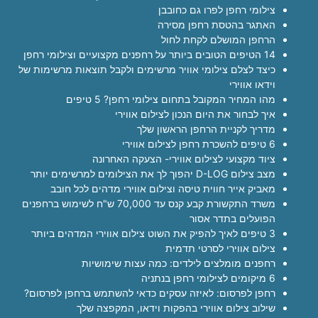
צילומי רחפן לפרו גם כחובבן
האתגר בהטסת רחפן מסירה
הרחפן המושלם לקחת לחול
14 הטיפים הטובים ביותר על רחפנים מקצועיים וצילומי רחפן
כיצד לצלם צילומי אוויר מרשימים ולקבל תוצאות מרשימות של
וידאו אווירי
מהו המחיר המקובל בתחום צילומי רחפן? 5 טיפים
איך לבחור את היום הנכון לצילום אווירי
מדריך לקניית הרחפן הראשון שלך
6 טיפים להשכרת רחפן לצילום אווירי
ציוד מקצועי לצילום אווירי- הצעקה האחרונה
מצב צילום D-LOG יהפוך לך את הצילומים למרשימים יותר
מאביק אייר חווית טיסה וצילום אווירי מדהים לכל חובב
משרד התקשורת קבע קנס עד 70,000 ש"ח לשימוש ברחפנים
הפועלים בתדר אסור
3 טיפים לאיך להפיק את השוט צילום אווירי המדהים ביותר
צילום אווירי לסרטי תדמית
רחפנים מומלצים לילדים: כמה עצות שימושיות
6 מיקומים לצילומי רחפן בנתניה
רחפן לפרסום: לאיזה עסקים כדאי להשתמש ברחפן לפרסום?
שילוב צילום אווירי בהפקות וידאו, המקפצה שלך