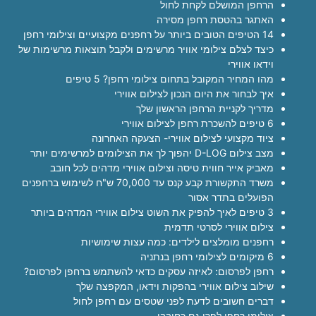
הרחפן המושלם לקחת לחול
האתגר בהטסת רחפן מסירה
14 הטיפים הטובים ביותר על רחפנים מקצועיים וצילומי רחפן
כיצד לצלם צילומי אוויר מרשימים ולקבל תוצאות מרשימות של
וידאו אווירי
מהו המחיר המקובל בתחום צילומי רחפן? 5 טיפים
איך לבחור את היום הנכון לצילום אווירי
מדריך לקניית הרחפן הראשון שלך
6 טיפים להשכרת רחפן לצילום אווירי
ציוד מקצועי לצילום אווירי- הצעקה האחרונה
מצב צילום D-LOG יהפוך לך את הצילומים למרשימים יותר
מאביק אייר חווית טיסה וצילום אווירי מדהים לכל חובב
משרד התקשורת קבע קנס עד 70,000 ש"ח לשימוש ברחפנים
הפועלים בתדר אסור
3 טיפים לאיך להפיק את השוט צילום אווירי המדהים ביותר
צילום אווירי לסרטי תדמית
רחפנים מומלצים לילדים: כמה עצות שימושיות
6 מיקומים לצילומי רחפן בנתניה
רחפן לפרסום: לאיזה עסקים כדאי להשתמש ברחפן לפרסום?
שילוב צילום אווירי בהפקות וידאו, המקפצה שלך
דברים חשובים לדעת לפני שטסים עם רחפן לחול
צילומי רחפן לפרו גם כחובבן