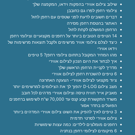
שילוב צילום אווירי בהפקות וידאו, המקפצה שלך
צילומי רחפן לפרו גם כחובבן
דברים חשובים לדעת לפני שטסים עם רחפן לחול
האתגר בהטסת רחפן מסירה
הרחפן המושלם לקחת לחול
14 הטיפים הטובים ביותר על רחפנים מקצועיים וצילומי רחפן
כיצד לצלם צילומי אוויר מרשימים ולקבל תוצאות מרשימות של
וידאו אווירי
מהו המחיר המקובל בתחום צילומי רחפן? 5 טיפים
איך לבחור את היום הנכון לצילום אווירי
מדריך לקניית הרחפן הראשון שלך
6 טיפים להשכרת רחפן לצילום אווירי
ציוד מקצועי לצילום אווירי- הצעקה האחרונה
מצב צילום D-LOG יהפוך לך את הצילומים למרשימים יותר
מאביק אייר חווית טיסה וצילום אווירי מדהים לכל חובב
משרד התקשורת קבע קנס עד 70,000 ש"ח לשימוש ברחפנים
הפועלים בתדר אסור
3 טיפים לאיך להפיק את השוט צילום אווירי המדהים ביותר
צילום אווירי לסרטי תדמית
רחפנים מומלצים לילדים: כמה עצות שימושיות
6 מיקומים לצילומי רחפן בנתניה