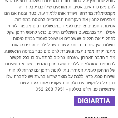
לוודא שהרחפן יכול לחזור חזרה במהירות ובשלום. רחפנים שיש
להם מערכות אינטואטיביות מוודאים שילדכם יקבל חוויה
מקמסימלית מהרחפן ויעודד אותו ללמוד עוד. בטח ובטח אם הם
מצליחים להבין את העקרונות הבסיסיים להטסה במהירות.
אמינות רחפניים צריכים לעמוד במכשולים רבים מספור, לעיתי
אפילו יותר מצעצועים חשמליים רגילים. כדאי לחפש רחפן שקל
להחליף את חלקים שנשברים או שיוכל לעמוד בכמה טיסות
כושלות. אין שום דבר יותר עצוב בשביל ילדים והורים לראות
מתנה יקרה מפז ניתצת ונשברת לרסיסים כבר בטיסה הראשונה.
מחיר הדבר האחרון שאנחנו צריכים להתחשב בו בכל הקשור
לרחפנים המומלצים לילדים הוא כמובן המחיר. השוו את האיכות
של הרחפן לעומת המחיר. ניתן לקנות רחפן עם שירות לקוחות
ושירות טכני. כדאי ללכת על מוצר שידוע ברשת ויש לחברה שלו
דרך קלה לתקשר עם הלקוחות שקונים אותו. לעוד עצות
שימושיות פנו אלינו בטלפון – 052-268-7951