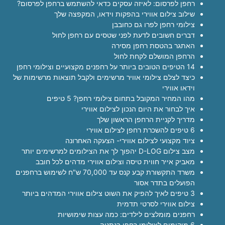
רחפן לפרסום: לאיזה עסקים כדאי להשתמש ברחפן לפרסום?
שילוב צילום אווירי בהפקות וידאו, המקפצה שלך
צילומי רחפן לפרו גם כחובבן
דברים חשובים לדעת לפני שטסים עם רחפן לחול
האתגר בהטסת רחפן מסירה
הרחפן המושלם לקחת לחול
14 הטיפים הטובים ביותר על רחפנים מקצועיים וצילומי רחפן
כיצד לצלם צילומי אוויר מרשימים ולקבל תוצאות מרשימות של
וידאו אווירי
מהו המחיר המקובל בתחום צילומי רחפן? 5 טיפים
איך לבחור את היום הנכון לצילום אווירי
מדריך לקניית הרחפן הראשון שלך
6 טיפים להשכרת רחפן לצילום אווירי
ציוד מקצועי לצילום אווירי- הצעקה האחרונה
מצב צילום D-LOG יהפוך לך את הצילומים למרשימים יותר
מאביק אייר חווית טיסה וצילום אווירי מדהים לכל חובב
משרד התקשורת קבע קנס עד 70,000 ש"ח לשימוש ברחפנים
הפועלים בתדר אסור
3 טיפים לאיך להפיק את השוט צילום אווירי המדהים ביותר
צילום אווירי לסרטי תדמית
רחפנים מומלצים לילדים: כמה עצות שימושיות
6 מיקומים לצילומי רחפן בנתניה