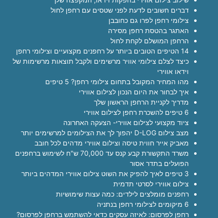
דברים חשובים לדעת לפני שטסים עם רחפן לחול
צילומי רחפן לפרו גם כחובבן
האתגר בהטסת רחפן מסירה
הרחפן המושלם לקחת לחול
14 הטיפים הטובים ביותר על רחפנים מקצועיים וצילומי רחפן
כיצד לצלם צילומי אוויר מרשימים ולקבל תוצאות מרשימות של
וידאו אווירי
מהו המחיר המקובל בתחום צילומי רחפן? 5 טיפים
איך לבחור את היום הנכון לצילום אווירי
מדריך לקניית הרחפן הראשון שלך
6 טיפים להשכרת רחפן לצילום אווירי
ציוד מקצועי לצילום אווירי- הצעקה האחרונה
מצב צילום D-LOG יהפוך לך את הצילומים למרשימים יותר
מאביק אייר חווית טיסה וצילום אווירי מדהים לכל חובב
משרד התקשורת קבע קנס עד 70,000 ש"ח לשימוש ברחפנים
הפועלים בתדר אסור
3 טיפים לאיך להפיק את השוט צילום אווירי המדהים ביותר
צילום אווירי לסרטי תדמית
רחפנים מומלצים לילדים: כמה עצות שימושיות
6 מיקומים לצילומי רחפן בנתניה
רחפן לפרסום: לאיזה עסקים כדאי להשתמש ברחפן לפרסום?