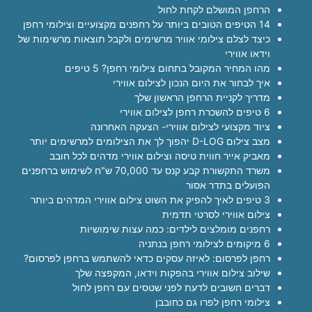
הרחפן המושלם לקחת לחול
14 הטיפים הטובים ביותר על רחפנים מקצועיים וצילומי רחפן
כיצד לצלם צילומי אוויר מרשימים ולקבל תוצאות מרשימות של
וידאו אווירי
מהו המחיר המקובל בתחום צילומי רחפן? 5 טיפים
איך לבחור את היום הנכון לצילום אווירי
מדריך לקניית הרחפן הראשון שלך
6 טיפים להשכרת רחפן לצילום אווירי
ציוד מקצועי לצילום אווירי- הצעקה האחרונה
מצב צילום D-LOG יהפוך לך את הצילומים למרשימים יותר
מאביק אייר חווית טיסה וצילום אווירי מדהים לכל חובב
משרד התקשורת קבע קנס עד 70,000 ש"ח לשימוש ברחפנים
הפועלים בתדר אסור
3 טיפים לאיך להפיק את השוט צילום אווירי המדהים ביותר
צילום אווירי לסרטי תדמית
רחפנים מומלצים לילדים: כמה עצות שימושיות
6 מיקומים לצילומי רחפן בנתניה
רחפן לפרסום: לאיזה עסקים כדאי להשתמש ברחפן לפרסום?
שילוב צילום אווירי בהפקות וידאו, המקפצה שלך
דברים חשובים לדעת לפני שטסים עם רחפן לחול
צילומי רחפן לפרו גם כחובבן