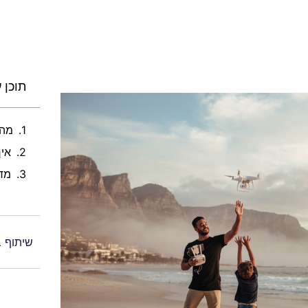
תוכן ע
מהו
איך
מדר
שיתוף 