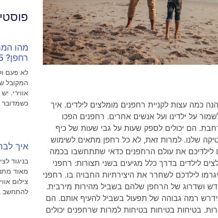
פוסטים
מהו המח
רחפן? 5 טיפים
לא פעם ול
המקובל של
אווירי. יש
כשמדובר
נה כמה עצות לקניית רחפנים מומלצים לילדים. איך
שמור על ילדינו ועל אנשים אחרים. רחפנים הפכו
חבת. הם יכולים לספק שעות על גבי שעות של כיף
טיקה שלנו. למרות זאת, לא כל רחפן מתאים לשימוש
איך לבחו
ם לילדיכם את עולם הרחפנים כדאי שתתחשבו בכמה
בניגוד לצי
צים לילדים בדרך כלל מגיעים בשני תצורות: רחפני
מאוד מתנא
ויגרמו לילדכם לשחרר את היצירתיות החבויה בו. רחפני
צילום אווי
דש ושדרוג של הרחפן שלהם בשביל מהירות מירבית.
להתחשב ב3 פרמטרי
ידרש רמה גבוהה של תפעול בשביל להעיף אותם. הם
רות. בטיחות בטיחות בטיחות למרות שרחפנים יכולים