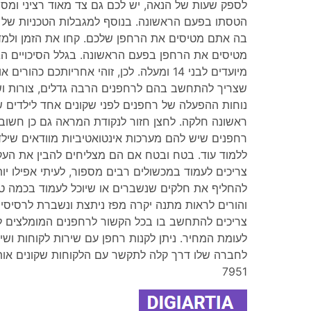
לספק שעות של הנאה, יש לכם גם צד מאוד רציני ומסו
הטסתו בפעם הראשונה. בנוסף למגבלות הטכניות של 
בה אתם מטיסים את הרחפן שלכם. קחו את הזמן ולמד
מטיסים את הרחפן בפעם הראשונה. בגלל הסיכויים הג
מיועדים לבני 14 ומעלה. לכן, זוהי אחריותכם 
שצריך להתחשב בהם לרחפנים הרבה גדלים, צורות וש
נוחות ההפעלה של רחפנים לפני שקונים אחד לילדים ש
ראשונה חלקה. לחצן חזור לנקודת המראה גם כן חשוב 
רחפנים שיש להם מערכות אינטואטיביות מוודאים שילד
ללמוד עוד. בטח ובטח אם הם מצליחים להבין את העק
צריכים לעמוד במכשולים רבים מספור, לעיתי אפילו י
להחליף את חלקים שנשברים או שיוכל לעמוד בכמה טיס
והורים לראות מתנה יקרה מפז ניתצת ונשברת לרסיסי
צריכים להתחשב בו בכל הקשור לרחפנים המומלצים לי
לעומת המחיר. ניתן לקנות רחפן עם שירות לקוחות ושי
7951