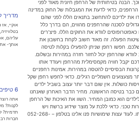
כך. הבנה בטיחותית של הרחפן חיונית מאוד לפני
הרחפנים, כדאי לדעת את המגבלות של החוק במדינה
מדריך ל
ו את ילדיכם להתחשב בתנאים הללו לפני שהם
דולים לסכנה שהרחפנים מהווים, הם בדרך כלל
אוקיי, אז
בטלוויזיה
כהורים או כאפוטרופוסים לוודא את החוקים הללו. פיצ'רים
עליהם, אפ
יטות הפעלה. זה מאוד חשוב לקחת בחשבון את
אותך- אתה
לכם. חפשו רחפן שניתן להפעילו בקלות לטיסה
לוודא שהרחפן יכול לחזור חזרה במהירות ובשלום.
כם יקבל חוויה מקמסימלית מהרחפן ויעודד אותו
רונות הבסיסיים להטסה במהירות. אמינות רחפניים
ותר מצעצועים חשמליים רגילים. כדאי לחפש רחפן שקל
ות כושלות. אין שום דבר יותר עצוב בשביל ילדים
6 טיפים להשכרת רחפן לצילום אווירי
ם כבר בטיסה הראשונה. מחיר הדבר האחרון שאנחנו
לדים הוא כמובן המחיר. השוו את האיכות של הרחפן
אתה רוצה 
לקנות? מע
רות טכני. כדאי ללכת על מוצר שידוע ברשת ויש
תדמית? לת
לחברה שלו דרך קלה לתקשר עם הלקוחות שקונים אותו. לעוד עצות שימושיות פנו אלינו בטלפון – 052-268-
חברות רבו