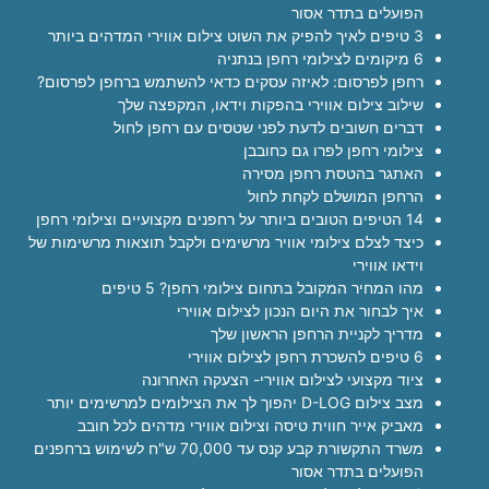
הפועלים בתדר אסור
3 טיפים לאיך להפיק את השוט צילום אווירי המדהים ביותר
6 מיקומים לצילומי רחפן בנתניה
רחפן לפרסום: לאיזה עסקים כדאי להשתמש ברחפן לפרסום?
שילוב צילום אווירי בהפקות וידאו, המקפצה שלך
דברים חשובים לדעת לפני שטסים עם רחפן לחול
צילומי רחפן לפרו גם כחובבן
האתגר בהטסת רחפן מסירה
הרחפן המושלם לקחת לחול
14 הטיפים הטובים ביותר על רחפנים מקצועיים וצילומי רחפן
כיצד לצלם צילומי אוויר מרשימים ולקבל תוצאות מרשימות של
וידאו אווירי
מהו המחיר המקובל בתחום צילומי רחפן? 5 טיפים
איך לבחור את היום הנכון לצילום אווירי
מדריך לקניית הרחפן הראשון שלך
6 טיפים להשכרת רחפן לצילום אווירי
ציוד מקצועי לצילום אווירי- הצעקה האחרונה
מצב צילום D-LOG יהפוך לך את הצילומים למרשימים יותר
מאביק אייר חווית טיסה וצילום אווירי מדהים לכל חובב
משרד התקשורת קבע קנס עד 70,000 ש"ח לשימוש ברחפנים
הפועלים בתדר אסור