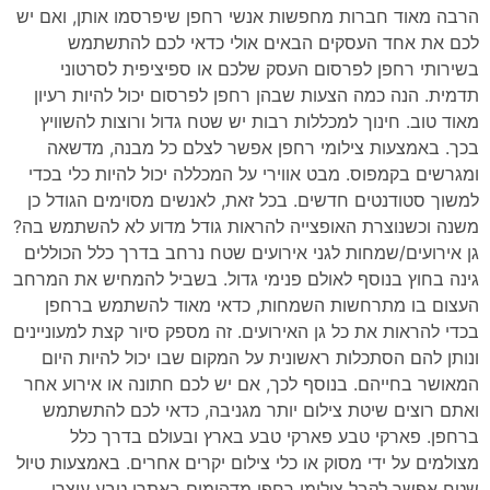
הרבה מאוד חברות מחפשות אנשי רחפן שיפרסמו אותן, ואם יש
לכם את אחד העסקים הבאים אולי כדאי לכם להתשתמש
בשירותי רחפן לפרסום העסק שלכם או ספיציפית לסרטוני
תדמית. הנה כמה הצעות שבהן רחפן לפרסום יכול להיות רעיון
מאוד טוב. חינוך למכללות רבות יש שטח גדול ורוצות להשוויץ
בכך. באמצעות צילומי רחפן אפשר לצלם כל מבנה, מדשאה
ומגרשים בקמפוס. מבט אווירי על המכללה יכול להיות כלי בכדי
למשוך סטודנטים חדשים. בכל זאת, לאנשים מסוימים הגודל כן
משנה וכשנוצרת האופצייה להראות גודל מדוע לא להשתמש בה?
גן אירועים/שמחות לגני אירועים שטח נרחב בדרך כלל הכוללים
גינה בחוץ בנוסף לאולם פנימי גדול. בשביל להמחיש את המרחב
העצום בו מתרחשות השמחות, כדאי מאוד להשתמש ברחפן
בכדי להראות את כל גן האירועים. זה מספק סיור קצת למעוניינים
ונותן להם הסתכלות ראשונית על המקום שבו יכול להיות היום
המאושר בחייהם. בנוסף לכך, אם יש לכם חתונה או אירוע אחר
ואתם רוצים שיטת צילום יותר מגניבה, כדאי לכם להתשתמש
ברחפן. פארקי טבע פארקי טבע בארץ ובעולם בדרך כלל
מצולמים על ידי מסוק או כלי צילום יקרים אחרים. באמצעות טיול
שטח אפשר לקבל צילומי רחפן מדהימים באתרי טבע עוצרי