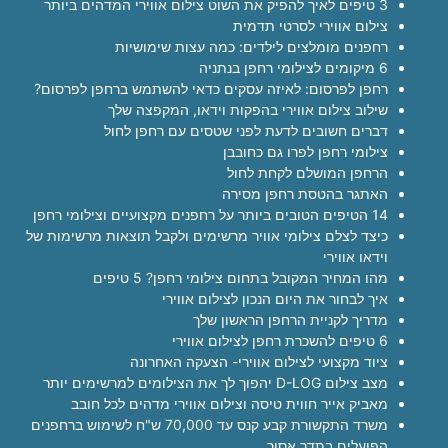
3 טיפים לאיך להפיק את השוט צילום אווירי המדהים ביותר
צילום אווירי לסרטי תדמית
רחפנים מומלצים לילדים: כמה עצות שימושיות
6 מיקומים לצילומי רחפן בנתניה
רחפן לפרסום: לאיזה עסקים כדאי להשתמש ברחפן לפרסום?
שילוב צילום אווירי בהפקות וידאו, המקפצה שלך
דברים חשובים לדעת לפני שטסים עם רחפן לחול
צילומי רחפן לפרו גם כחובבן
הרחפן המושלם לקחת לחול
האתגר בהטסת רחפן מסירה
14 הטיפים הטובים ביותר על רחפנים מקצועיים וצילומי רחפן
כיצד לצלם צילומי אוויר מרשימים ולקבל תוצאות מרשימות של
וידאו אווירי
מהו המחיר המקובל בתחום צילומי רחפן? 5 טיפים
איך לבחור את היום הנכון לצילום אווירי
מדריך לקניית הרחפן הראשון שלך
6 טיפים להשכרת רחפן לצילום אווירי
ציוד מקצועי לצילום אווירי- הצעקה האחרונה
מצב צילום D-LOG יהפוך לך את הצילומים למרשימים יותר
מאביק אייר חווית טיסה וצילום אווירי מדהים לכל חובב
משרד התקשורת קבע קנס עד 70,000 ש"ח לשימוש ברחפנים
הפועלים בתדר אסור