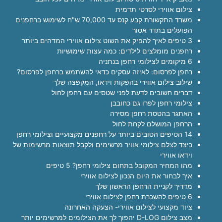
צילום אווירי לסרטי תדמית
משרד התקשורת קבע קנס עד 70,000 ש"ח לשימוש ברחפנים
הפועלים בתדר אסור
3 טיפים לאיך להפיק את השוט צילום אווירי המדהים ביותר
רחפנים מומלצים לילדים: כמה עצות שימושיות
6 מיקומים לצילומי רחפן בנתניה
רחפן לפרסום: לאיזה עסקים כדאי להשתמש ברחפן לפרסום?
שילוב צילום אווירי בהפקות וידאו, המקפצה שלך
דברים חשובים לדעת לפני שטסים עם רחפן לחול
צילומי רחפן לפרו גם כחובבן
האתגר בהטסת רחפן מסירה
הרחפן המושלם לקחת לחול
14 הטיפים הטובים ביותר על רחפנים מקצועיים וצילומי רחפן
כיצד לצלם צילומי אוויר מרשימים ולקבל תוצאות מרשימות של
וידאו אווירי
מהו המחיר המקובל בתחום צילומי רחפן? 5 טיפים
איך לבחור את היום הנכון לצילום אווירי
מדריך לקניית הרחפן הראשון שלך
6 טיפים להשכרת רחפן לצילום אווירי
ציוד מקצועי לצילום אווירי- הצעקה האחרונה
מצב צילום D-LOG יהפוך לך את הצילומים למרשימים יותר