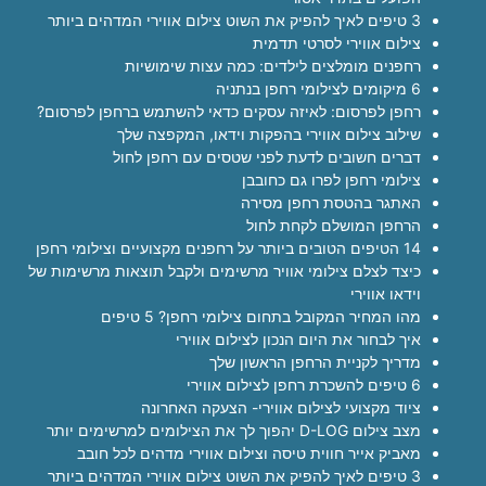
3 טיפים לאיך להפיק את השוט צילום אווירי המדהים ביותר
צילום אווירי לסרטי תדמית
רחפנים מומלצים לילדים: כמה עצות שימושיות
6 מיקומים לצילומי רחפן בנתניה
רחפן לפרסום: לאיזה עסקים כדאי להשתמש ברחפן לפרסום?
שילוב צילום אווירי בהפקות וידאו, המקפצה שלך
דברים חשובים לדעת לפני שטסים עם רחפן לחול
צילומי רחפן לפרו גם כחובבן
האתגר בהטסת רחפן מסירה
הרחפן המושלם לקחת לחול
14 הטיפים הטובים ביותר על רחפנים מקצועיים וצילומי רחפן
כיצד לצלם צילומי אוויר מרשימים ולקבל תוצאות מרשימות של
וידאו אווירי
מהו המחיר המקובל בתחום צילומי רחפן? 5 טיפים
איך לבחור את היום הנכון לצילום אווירי
מדריך לקניית הרחפן הראשון שלך
6 טיפים להשכרת רחפן לצילום אווירי
ציוד מקצועי לצילום אווירי- הצעקה האחרונה
מצב צילום D-LOG יהפוך לך את הצילומים למרשימים יותר
מאביק אייר חווית טיסה וצילום אווירי מדהים לכל חובב
3 טיפים לאיך להפיק את השוט צילום אווירי המדהים ביותר