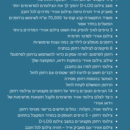
מצב צילום D-LOG יהפוך לך את הצילומים למרשימים יותר
מאביק אייר חווית טיסה וצילום אווירי מדהים לכל חובב
משרד התקשורת קבע קנס עד 70,000 ש"ח לשימוש ברחפנים
הפועלים בתדר אסור
3 טיפים לאיך להפיק את השוט צילום אווירי המדהים ביותר
צילום אווירי לסרטי תדמית
רחפנים מומלצים לילדים: כמה עצות שימושיות
6 מיקומים לצילומי רחפן בנתניה
רחפן לפרסום: לאיזה עסקים כדאי להשתמש ברחפן לפרסום?
שילוב צילום אווירי בהפקות וידאו, המקפצה שלך
צילומי רחפן לפרו גם כחובבן
דברים חשובים לדעת לפני שטסים עם רחפן לחול
האתגר בהטסת רחפן מסירה
הרחפן המושלם לקחת לחול
14 הטיפים הטובים ביותר על רחפנים מקצועיים וצילומי רחפן
כיצד לצלם צילומי אוויר מרשימים ולקבל תוצאות מרשימות של
וידאו אווירי
צילומי אוויר, הקלות : נהלים חדשים ברישוי מטיסי רחפן
צילומי רחפן – 5 טיפים העוסקים במחיר המקובל בתחום
צילומי רחפן מקצועיים במצב צילום D-LOG
צילום אווירי עם מאביק אייר – חוויה צילום לכל חובב