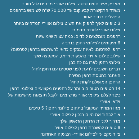
מאביק אייר חווית טיסה וצילום אווירי מדהים לכל חובב
משרד התקשורת קבע קנס עד 70,000 ש"ח לשימוש ברחפנים
הפועלים בתדר אסור
3 טיפים לאיך להפיק את השוט צילום אווירי המדהים ביותר
צילום אווירי לסרטי תדמית
רחפנים מומלצים לילדים: כמה עצות שימושיות
6 מיקומים לצילומי רחפן בנתניה
רחפן לפרסום: לאיזה עסקים כדאי להשתמש ברחפן לפרסום?
שילוב צילום אווירי בהפקות וידאו, המקפצה שלך
צילומי רחפן לפרו גם כחובבן
דברים חשובים לדעת לפני שטסים עם רחפן לחול
האתגר בהטסת רחפן מסירה
הרחפן המושלם לקחת לחול
14 הטיפים הטובים ביותר על רחפנים מקצועיים וצילומי רחפן
כיצד לצלם צילומי אוויר מרשימים ולקבל תוצאות מרשימות של
וידאו אווירי
מהו המחיר המקובל בתחום צילומי רחפן? 5 טיפים
איך לבחור את היום הנכון לצילום אווירי
מדריך לקניית הרחפן הראשון שלך
6 טיפים להשכרת רחפן לצילום אווירי
ציוד מקצועי לצילום אווירי- הצעקה האחרונה