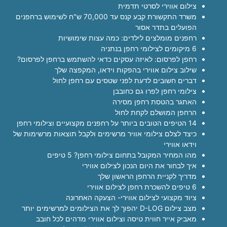
צילום אווירי לסרטי תדמית
משרד התקשורת קבע קנס עד 70,000 ש"ח לשימוש ברחפנים
הפועלים בתדר אסור
רחפנים מומלצים לילדים: כמה עצות שימושיות
6 מיקומים לצילומי רחפן בנתניה
רחפן לפרסום: לאיזה עסקים כדאי להשתמש ברחפן לפרסום?
שילוב צילום אווירי בהפקות וידאו, המקפצה שלך
דברים חשובים לדעת לפני שטסים עם רחפן לחול
צילומי רחפן לפרו גם כחובבן
האתגר בהטסת רחפן מסירה
הרחפן המושלם לקחת לחול
14 הטיפים הטובים ביותר על רחפנים מקצועיים וצילומי רחפן
כיצד לצלם צילומי אוויר מרשימים ולקבל תוצאות מרשימות של
וידאו אווירי
מהו המחיר המקובל בתחום צילומי רחפן? 5 טיפים
איך לבחור את היום הנכון לצילום אווירי
מדריך לקניית הרחפן הראשון שלך
6 טיפים להשכרת רחפן לצילום אווירי
ציוד מקצועי לצילום אווירי- הצעקה האחרונה
מצב צילום D-LOG יהפוך לך את הצילומים למרשימים יותר
מאביק אייר חווית טיסה וצילום אווירי מדהים לכל חובב