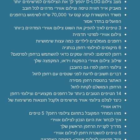
מצב צילום D-LOG יהפוך לך את הצילומים למרשימים יותר
מאביק אייר חווית טיסה וצילום אווירי מדהים לכל חובב
משרד התקשורת קבע קנס עד 70,000 ש"ח לשימוש ברחפנים
הפועלים בתדר אסור
3 טיפים לאיך להפיק את השוט צילום אווירי המדהים ביותר
צילום אווירי לסרטי תדמית
רחפנים מומלצים לילדים: כמה עצות שימושיות
6 מיקומים לצילומי רחפן בנתניה
רחפן לפרסום: לאיזה עסקים כדאי להשתמש ברחפן לפרסום?
שילוב צילום אווירי בהפקות וידאו, המקפצה שלך
צילומי רחפן לפרו גם כחובבן
דברים חשובים לדעת לפני שטסים עם רחפן לחול
האתגר בהטסת רחפן מסירה
הרחפן המושלם לקחת לחול
14 הטיפים הטובים ביותר על רחפנים מקצועיים וצילומי רחפן
כיצד לצלם צילומי אוויר מרשימים ולקבל תוצאות מרשימות של
וידאו אווירי
מהו המחיר המקובל בתחום צילומי רחפן? 5 טיפים
איך לבחור את היום הנכון לצילום אווירי
מדריך לקניית הרחפן הראשון שלך
6 טיפים להשכרת רחפן לצילום אווירי
ציוד מקצועי לצילום אווירי- הצעקה האחרונה