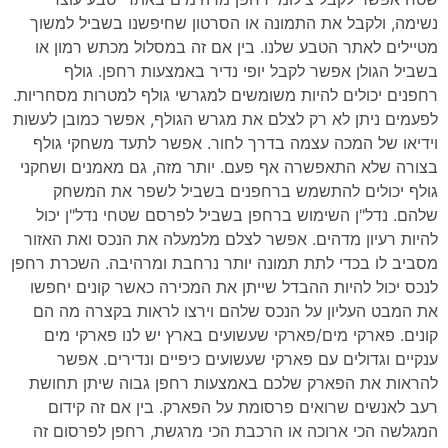
נשימה, ולקבל את התמונה או הסרטון שחיפשנו בשביל למשוך
מטיילים לאתר הטבע שלנו. בין אם זה במסלול מכתש רמון או
בשביל הגולן אפשר לקבל יופי נדיר באמצעות רחפן. גולף
רחפנים יכולים להיות משומשים למגרשי גולף למטרות מסחריות.
לפעמים ניתן לא רק לצלם את מגרש הגולף, אפשר כמובן לעשות
וידיאו של המכה עצמה בדרך לחור. אפשר לתעד משחקי גולף
בצורה שלא התאפשרה אף פעם. יותר מזה, גם מאמנים ושחקני
גולף יכולים להתשמש ברחפנים בשביל לשפר את המשחק
שלהם. נדל"ן השימוש ברחפן בשביל לפרסם שטחי נדל"ן יכול
להיות רעיון מדהים. אפשר לצלם מלמעלה את הנכס ואת האזור
מסביב לו בכדי לתת תמונה יותר נרחבת ומרהיבה. השכרת רחפן
לנכס יכול להיות ההבדל שייתן את המכירה כאשר קונים יחפשו
את המבט העליון על הנכס שלהם וירצו לראות בקצרה מה הם
קונים. פארקי מים/פארקי שעשועים בארץ יש לנו פארקי מים
ענקיים וגדולים עם פארקי שעשועים כיפיים ונדירים. אפשר
להראות את הפארק שלכם באמצעות רחפן גבוה שיתן תחושת
רעב לאנשים שרואים פרסומת על הפארק. בין אם זה קידום
המגלשה הכי ארוכה או הרכבת הכי מרגשת, רחפן לפרסום זה