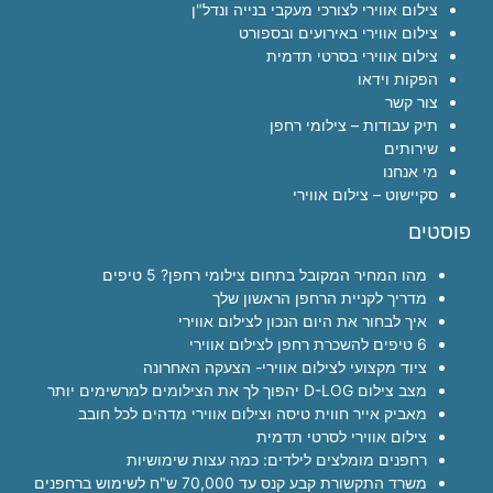
צילום אווירי לצורכי מעקבי בנייה ונדל"ן
צילום אווירי באירועים ובספורט
צילום אווירי בסרטי תדמית
הפקות וידאו
צור קשר
תיק עבודות – צילומי רחפן
שירותים
מי אנחנו
סקיישוט – צילום אווירי
פוסטים
מהו המחיר המקובל בתחום צילומי רחפן? 5 טיפים
מדריך לקניית הרחפן הראשון שלך
איך לבחור את היום הנכון לצילום אווירי
6 טיפים להשכרת רחפן לצילום אווירי
ציוד מקצועי לצילום אווירי- הצעקה האחרונה
מצב צילום D-LOG יהפוך לך את הצילומים למרשימים יותר
מאביק אייר חווית טיסה וצילום אווירי מדהים לכל חובב
צילום אווירי לסרטי תדמית
רחפנים מומלצים לילדים: כמה עצות שימושיות
משרד התקשורת קבע קנס עד 70,000 ש"ח לשימוש ברחפנים