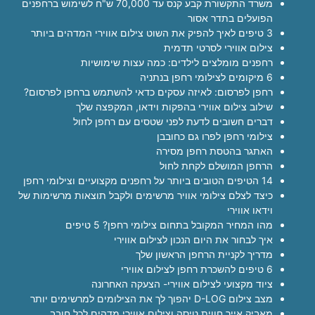
משרד התקשורת קבע קנס עד 70,000 ש"ח לשימוש ברחפנים
הפועלים בתדר אסור
3 טיפים לאיך להפיק את השוט צילום אווירי המדהים ביותר
צילום אווירי לסרטי תדמית
רחפנים מומלצים לילדים: כמה עצות שימושיות
6 מיקומים לצילומי רחפן בנתניה
רחפן לפרסום: לאיזה עסקים כדאי להשתמש ברחפן לפרסום?
שילוב צילום אווירי בהפקות וידאו, המקפצה שלך
דברים חשובים לדעת לפני שטסים עם רחפן לחול
צילומי רחפן לפרו גם כחובבן
האתגר בהטסת רחפן מסירה
הרחפן המושלם לקחת לחול
14 הטיפים הטובים ביותר על רחפנים מקצועיים וצילומי רחפן
כיצד לצלם צילומי אוויר מרשימים ולקבל תוצאות מרשימות של
וידאו אווירי
מהו המחיר המקובל בתחום צילומי רחפן? 5 טיפים
איך לבחור את היום הנכון לצילום אווירי
מדריך לקניית הרחפן הראשון שלך
6 טיפים להשכרת רחפן לצילום אווירי
ציוד מקצועי לצילום אווירי- הצעקה האחרונה
מצב צילום D-LOG יהפוך לך את הצילומים למרשימים יותר
מאביק אייר חווית טיסה וצילום אווירי מדהים לכל חובב