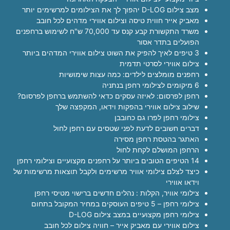
מצב צילום D-LOG יהפוך לך את הצילומים למרשימים יותר
מאביק אייר חווית טיסה וצילום אווירי מדהים לכל חובב
משרד התקשורת קבע קנס עד 70,000 ש"ח לשימוש ברחפנים
הפועלים בתדר אסור
3 טיפים לאיך להפיק את השוט צילום אווירי המדהים ביותר
צילום אווירי לסרטי תדמית
רחפנים מומלצים לילדים: כמה עצות שימושיות
6 מיקומים לצילומי רחפן בנתניה
רחפן לפרסום: לאיזה עסקים כדאי להשתמש ברחפן לפרסום?
שילוב צילום אווירי בהפקות וידאו, המקפצה שלך
צילומי רחפן לפרו גם כחובבן
דברים חשובים לדעת לפני שטסים עם רחפן לחול
האתגר בהטסת רחפן מסירה
הרחפן המושלם לקחת לחול
14 הטיפים הטובים ביותר על רחפנים מקצועיים וצילומי רחפן
כיצד לצלם צילומי אוויר מרשימים ולקבל תוצאות מרשימות של
וידאו אווירי
צילומי אוויר, הקלות : נהלים חדשים ברישוי מטיסי רחפן
צילומי רחפן – 5 טיפים העוסקים במחיר המקובל בתחום
צילומי רחפן מקצועיים במצב צילום D-LOG
צילום אווירי עם מאביק אייר – חוויה צילום לכל חובב