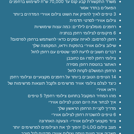
משרד התקשורת קבע קנס עד 70,000 ש"ח לשימוש ברחפנים
הפועלים בתדר אסור
3 טיפים לאיך להפיק את השוט צילום אווירי המדהים ביותר
צילום אווירי לסרטי תדמית
רחפנים מומלצים לילדים: כמה עצות שימושיות
6 מיקומים לצילומי רחפן בנתניה
רחפן לפרסום: לאיזה עסקים כדאי להשתמש ברחפן לפרסום?
שילוב צילום אווירי בהפקות וידאו, המקפצה שלך
דברים חשובים לדעת לפני שטסים עם רחפן לחול
צילומי רחפן לפרו גם כחובבן
האתגר בהטסת רחפן מסירה
הרחפן המושלם לקחת לחול
14 הטיפים הטובים ביותר על רחפנים מקצועיים וצילומי רחפן
כיצד לצלם צילומי אוויר מרשימים ולקבל תוצאות מרשימות של
וידאו אווירי
מהו המחיר המקובל בתחום צילומי רחפן? 5 טיפים
איך לבחור את היום הנכון לצילום אווירי
מדריך לקניית הרחפן הראשון שלך
6 טיפים להשכרת רחפן לצילום אווירי
ציוד מקצועי לצילום אווירי- הצעקה האחרונה
מצב צילום D-LOG יהפוך לך את הצילומים למרשימים יותר
מאביק אייר חווית טיסה וצילום אווירי מדהים לכל חובב