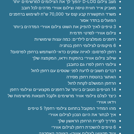
מצב צילום D-LOG יהפוך לך את הצילומים למרשימים יותר
מאביק אייר חווית טיסה וצילום אווירי מדהים לכל חובב
משרד התקשורת קבע קנס עד 70,000 ש"ח לשימוש ברחפנים
הפועלים בתדר אסור
3 טיפים לאיך להפיק את השוט צילום אווירי המדהים ביותר
צילום אווירי לסרטי תדמית
רחפנים מומלצים לילדים: כמה עצות שימושיות
6 מיקומים לצילומי רחפן בנתניה
רחפן לפרסום: לאיזה עסקים כדאי להשתמש ברחפן לפרסום?
שילוב צילום אווירי בהפקות וידאו, המקפצה שלך
צילומי רחפן לפרו גם כחובבן
דברים חשובים לדעת לפני שטסים עם רחפן לחול
האתגר בהטסת רחפן מסירה
הרחפן המושלם לקחת לחול
14 הטיפים הטובים ביותר על רחפנים מקצועיים וצילומי רחפן
כיצד לצלם צילומי אוויר מרשימים ולקבל תוצאות מרשימות של
וידאו אווירי
מהו המחיר המקובל בתחום צילומי רחפן? 5 טיפים
איך לבחור את היום הנכון לצילום אווירי
מדריך לקניית הרחפן הראשון שלך
6 טיפים להשכרת רחפן לצילום אווירי
ציוד מקצועי לצילום אווירי- הצעקה האחרונה