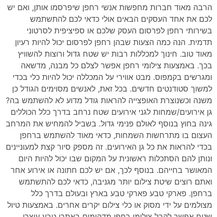
הרבה מאוד חברות מחפשות אנשי רחפן שיפרסמו אותן, ואם יש
לכם את אחד העסקים הבאים אולי כדאי לכם להתשתמש
בשירותי רחפן לפרסום העסק שלכם או ספיציפית לסרטוני
תדמית. הנה כמה הצעות שבהן רחפן לפרסום יכול להיות רעיון
מאוד טוב. חינוך למכללות רבות יש שטח גדול ורוצות להשוויץ
בכך. באמצעות צילומי רחפן אפשר לצלם כל מבנה, מדשאה
ומגרשים בקמפוס. מבט אווירי על המכללה יכול להיות כלי בכדי
למשוך סטודנטים חדשים. בכל זאת, לאנשים מסוימים הגודל כן
משנה וכשנוצרת האופצייה להראות גודל מדוע לא להשתמש בה?
גן אירועים/שמחות לגני אירועים שטח נרחב בדרך כלל הכוללים
גינה בחוץ בנוסף לאולם פנימי גדול. בשביל להמחיש את המרחב
העצום בו מתרחשות השמחות, כדאי מאוד להשתמש ברחפן
בכדי להראות את כל גן האירועים. זה מספק סיור קצת למעוניינים
ונותן להם הסתכלות ראשונית על המקום שבו יכול להיות היום
המאושר בחייהם. בנוסף לכך, אם יש לכם חתונה או אירוע אחר
ואתם רוצים שיטת צילום יותר מגניבה, כדאי לכם להתשתמש
ברחפן. פארקי טבע פארקי טבע בארץ ובעולם בדרך כלל
מצולמים על ידי מסוק או כלי צילום יקרים אחרים. באמצעות טיול
שטח אפשר לקבל צילומי רחפן מדהימים באתרי טבע עוצרי