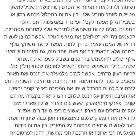
נשימה, ולקבל את התמונה או הסרטון שחיפשנו בשביל למשוך
מטיילים לאתר הטבע שלנו. בין אם זה במסלול מכתש רמון או
בשביל הגולן אפשר לקבל יופי נדיר באמצעות רחפן. גולף
רחפנים יכולים להיות משומשים למגרשי גולף למטרות מסחריות.
לפעמים ניתן לא רק לצלם את מגרש הגולף, אפשר כמובן לעשות
וידיאו של המכה עצמה בדרך לחור. אפשר לתעד משחקי גולף
בצורה שלא התאפשרה אף פעם. יותר מזה, גם מאמנים ושחקני
גולף יכולים להתשמש ברחפנים בשביל לשפר את המשחק
שלהם. נדל"ן השימוש ברחפן בשביל לפרסם שטחי נדל"ן יכול
להיות רעיון מדהים. אפשר לצלם מלמעלה את הנכס ואת האזור
מסביב לו בכדי לתת תמונה יותר נרחבת ומרהיבה. השכרת רחפן
לנכס יכול להיות ההבדל שייתן את המכירה כאשר קונים יחפשו
את המבט העליון על הנכס שלהם וירצו לראות בקצרה מה הם
קונים. פארקי מים/פארקי שעשועים בארץ יש לנו פארקי מים
ענקיים וגדולים עם פארקי שעשועים כיפיים ונדירים. אפשר
להראות את הפארק שלכם באמצעות רחפן גבוה שיתן תחושת
רעב לאנשים שרואים פרסומת על הפארק. בין אם זה קידום
המגלשה הכי ארוכה או הרכבת הכי מרגשת, רחפן לפרסום זה