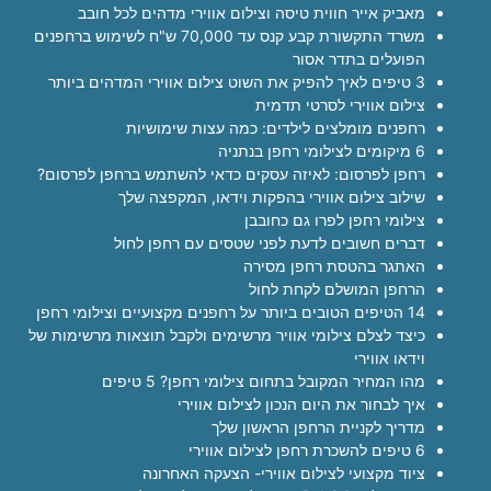
מאביק אייר חווית טיסה וצילום אווירי מדהים לכל חובב
משרד התקשורת קבע קנס עד 70,000 ש"ח לשימוש ברחפנים
הפועלים בתדר אסור
3 טיפים לאיך להפיק את השוט צילום אווירי המדהים ביותר
צילום אווירי לסרטי תדמית
רחפנים מומלצים לילדים: כמה עצות שימושיות
6 מיקומים לצילומי רחפן בנתניה
רחפן לפרסום: לאיזה עסקים כדאי להשתמש ברחפן לפרסום?
שילוב צילום אווירי בהפקות וידאו, המקפצה שלך
צילומי רחפן לפרו גם כחובבן
דברים חשובים לדעת לפני שטסים עם רחפן לחול
האתגר בהטסת רחפן מסירה
הרחפן המושלם לקחת לחול
14 הטיפים הטובים ביותר על רחפנים מקצועיים וצילומי רחפן
כיצד לצלם צילומי אוויר מרשימים ולקבל תוצאות מרשימות של
וידאו אווירי
מהו המחיר המקובל בתחום צילומי רחפן? 5 טיפים
איך לבחור את היום הנכון לצילום אווירי
מדריך לקניית הרחפן הראשון שלך
6 טיפים להשכרת רחפן לצילום אווירי
ציוד מקצועי לצילום אווירי- הצעקה האחרונה