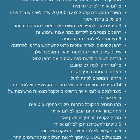
צילום אווירי לסרטי תדמית
משרד התקשורת קבע קנס עד 70,000 ש"ח לשימוש ברחפנים
הפועלים בתדר אסור
3 טיפים לאיך להפיק את השוט צילום אווירי המדהים ביותר
רחפנים מומלצים לילדים: כמה עצות שימושיות
6 מיקומים לצילומי רחפן בנתניה
רחפן לפרסום: לאיזה עסקים כדאי להשתמש ברחפן לפרסום?
שילוב צילום אווירי בהפקות וידאו, המקפצה שלך
דברים חשובים לדעת לפני שטסים עם רחפן לחול
צילומי רחפן לפרו גם כחובבן
האתגר בהטסת רחפן מסירה
הרחפן המושלם לקחת לחול
14 הטיפים הטובים ביותר על רחפנים מקצועיים וצילומי רחפן
כיצד לצלם צילומי אוויר מרשימים ולקבל תוצאות מרשימות של
וידאו אווירי
מהו המחיר המקובל בתחום צילומי רחפן? 5 טיפים
איך לבחור את היום הנכון לצילום אווירי
מדריך לקניית הרחפן הראשון שלך
6 טיפים להשכרת רחפן לצילום אווירי
ציוד מקצועי לצילום אווירי- הצעקה האחרונה
מצב צילום D-LOG יהפוך לך את הצילומים למרשימים יותר