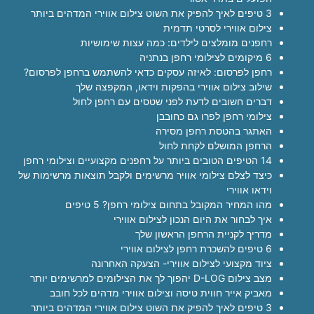
3 טיפים לאיך להפיק את השוט צילום אווירי המדהים ביותר
צילום אווירי לסרטי תדמית
רחפנים מומלצים לילדים: כמה עצות שימושיות
6 מיקומים לצילומי רחפן בנתניה
רחפן לפרסום: לאיזה עסקים כדאי להשתמש ברחפן לפרסום?
שילוב צילום אווירי בהפקות וידאו, המקפצה שלך
דברים חשובים לדעת לפני שטסים עם רחפן לחול
צילומי רחפן לפרו גם כחובבן
האתגר בהטסת רחפן מסירה
הרחפן המושלם לקחת לחול
14 הטיפים הטובים ביותר על רחפנים מקצועיים וצילומי רחפן
כיצד לצלם צילומי אוויר מרשימים ולקבל תוצאות מרשימות של
וידאו אווירי
מהו המחיר המקובל בתחום צילומי רחפן? 5 טיפים
איך לבחור את היום הנכון לצילום אווירי
מדריך לקניית הרחפן הראשון שלך
6 טיפים להשכרת רחפן לצילום אווירי
ציוד מקצועי לצילום אווירי- הצעקה האחרונה
מצב צילום D-LOG יהפוך לך את הצילומים למרשימים יותר
מאביק אייר חווית טיסה וצילום אווירי מדהים לכל חובב
3 טיפים לאיך להפיק את השוט צילום אווירי המדהים ביותר