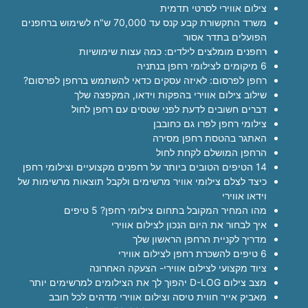
צילום אווירי לסרטי תדמית
משרד התקשורת קבע קנס עד 70,000 ש"ח לשימוש ברחפנים
הפועלים בתדר אסור
רחפנים מומלצים לילדים: כמה עצות שימושיות
6 מיקומים לצילומי רחפן בנתניה
רחפן לפרסום: לאיזה עסקים כדאי להשתמש ברחפן לפרסום?
שילוב צילום אווירי בהפקות וידאו, המקפצה שלך
דברים חשובים לדעת לפני שטסים עם רחפן לחול
צילומי רחפן לפרו גם כחובבן
האתגר בהטסת רחפן מסירה
הרחפן המושלם לקחת לחול
14 הטיפים הטובים ביותר על רחפנים מקצועיים וצילומי רחפן
כיצד לצלם צילומי אוויר מרשימים ולקבל תוצאות מרשימות של
וידאו אווירי
מהו המחיר המקובל בתחום צילומי רחפן? 5 טיפים
איך לבחור את היום הנכון לצילום אווירי
מדריך לקניית הרחפן הראשון שלך
6 טיפים להשכרת רחפן לצילום אווירי
ציוד מקצועי לצילום אווירי- הצעקה האחרונה
מצב צילום D-LOG יהפוך לך את הצילומים למרשימים יותר
מאביק אייר חווית טיסה וצילום אווירי מדהים לכל חובב