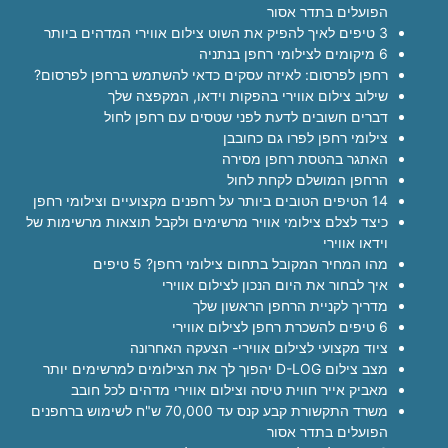
הפועלים בתדר אסור
3 טיפים לאיך להפיק את השוט צילום אווירי המדהים ביותר
6 מיקומים לצילומי רחפן בנתניה
רחפן לפרסום: לאיזה עסקים כדאי להשתמש ברחפן לפרסום?
שילוב צילום אווירי בהפקות וידאו, המקפצה שלך
דברים חשובים לדעת לפני שטסים עם רחפן לחול
צילומי רחפן לפרו גם כחובבן
האתגר בהטסת רחפן מסירה
הרחפן המושלם לקחת לחול
14 הטיפים הטובים ביותר על רחפנים מקצועיים וצילומי רחפן
כיצד לצלם צילומי אוויר מרשימים ולקבל תוצאות מרשימות של
וידאו אווירי
מהו המחיר המקובל בתחום צילומי רחפן? 5 טיפים
איך לבחור את היום הנכון לצילום אווירי
מדריך לקניית הרחפן הראשון שלך
6 טיפים להשכרת רחפן לצילום אווירי
ציוד מקצועי לצילום אווירי- הצעקה האחרונה
מצב צילום D-LOG יהפוך לך את הצילומים למרשימים יותר
מאביק אייר חווית טיסה וצילום אווירי מדהים לכל חובב
משרד התקשורת קבע קנס עד 70,000 ש"ח לשימוש ברחפנים
הפועלים בתדר אסור