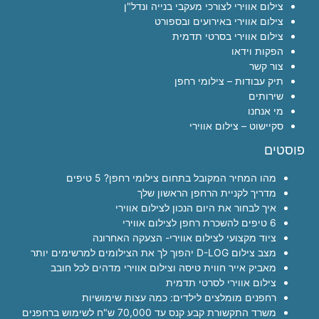
צילום אווירי לצורכי מעקבי בנייה ונדל"ן
צילום אווירי באירועים ובספורט
צילום אווירי בסרטי תדמית
הפקות וידאו
צור קשר
תיק עבודות – צילומי רחפן
שירותים
מי אנחנו
סקיישוט – צילום אווירי
פוסטים
מהו המחיר המקובל בתחום צילומי רחפן? 5 טיפים
מדריך לקניית הרחפן הראשון שלך
איך לבחור את היום הנכון לצילום אווירי
6 טיפים להשכרת רחפן לצילום אווירי
ציוד מקצועי לצילום אווירי- הצעקה האחרונה
מצב צילום D-LOG יהפוך לך את הצילומים למרשימים יותר
מאביק אייר חווית טיסה וצילום אווירי מדהים לכל חובב
צילום אווירי לסרטי תדמית
רחפנים מומלצים לילדים: כמה עצות שימושיות
משרד התקשורת קבע קנס עד 70,000 ש"ח לשימוש ברחפנים