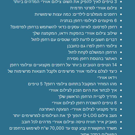
3 טיפים לאיך להפיק את השוט צילום אווירי המדהים ביותר
צילום אווירי לסרטי תדמית
רחפנים מומלצים לילדים: כמה עצות שימושיות
6 מיקומים לצילומי רחפן בנתניה
רחפן לפרסום: לאיזה עסקים כדאי להשתמש ברחפן לפרסום?
שילוב צילום אווירי בהפקות וידאו, המקפצה שלך
דברים חשובים לדעת לפני שטסים עם רחפן לחול
צילומי רחפן לפרו גם כחובבן
הרחפן המושלם לקחת לחול
האתגר בהטסת רחפן מסירה
14 הטיפים הטובים ביותר על רחפנים מקצועיים וצילומי רחפן
כיצד לצלם צילומי אוויר מרשימים ולקבל תוצאות מרשימות של
וידאו אווירי
מהו המחיר המקובל בתחום צילומי רחפן? 5 טיפים
איך לבחור את היום הנכון לצילום אווירי
מדריך לקניית הרחפן הראשון שלך
6 טיפים להשכרת רחפן לצילום אווירי
ציוד מקצועי לצילום אווירי- הצעקה האחרונה
מצב צילום D-LOG יהפוך לך את הצילומים למרשימים יותר
מאביק אייר חווית טיסה וצילום אווירי מדהים לכל חובב
משרד התקשורת קבע קנס עד 70,000 ש"ח לשימוש ברחפנים
הפועלים בתדר אסור