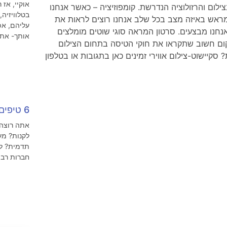
אוקיי, אז
ילום והרזולוציה הנדרשת. קומפוזיציה – כאשר אנחנו
בטלוויזיה
מראש באיזה מצב בכל שלב אנחנו רוצים לראות את
עליהם, אפ
שאנחנו מבצעים. סרטון המראה סוגי שוטים מומלצים
אותך- אתה
קום חשוב שתקראו את חוקי הטיסה בתחום הצילום
סקיישוט-צילום אווירי זמינים כאן בתגובות או בטלפון
6 טיפים להשכרת רחפן לצילום אווירי
אתה רוצה 
לקנות? מע
תדמית? לת
חברות רבו