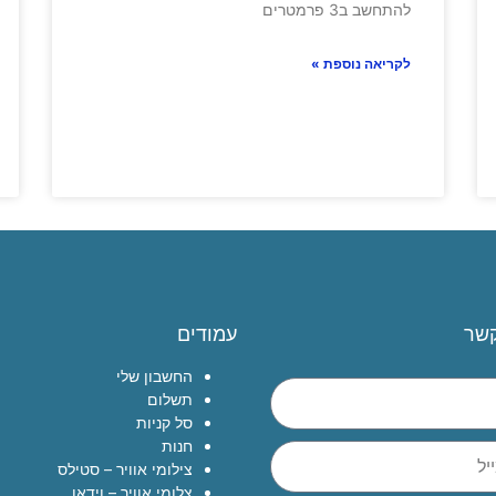
להתחשב ב3 פרמטרים
לקריאה נוספת »
קשר
עמודים
החשבון שלי
תשלום
סל קניות
חנות
צילומי אוויר – סטילס
צלומי אוויר – וידאו