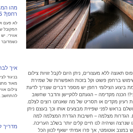
מהו המח
רחפן? 5 טיפים
לא פעם ול
המקובל של
אווירי. יש
כשמדובר
איך לבחו
 תאוצה ללא מעצורים, ניתן היום לקבל זוויות צילום
בניגוד לצי
שימוש ברחפן פשוט וקל בזכות האפשרות של שמירת
מאוד מתנא
ר כבר ברמת ביצוע הצילומי רחפן יש מספר דברים שצריך לדעת
צילום אווי
?! הכנה מקדימה – הגעתם ללוקיישן והדבר שחשוב
להתחשב ב3 פרמטרי
 רעיון מקדים או תסריט של מה שאנחנו רוצים לצלם.
שלם בראש לפני שפיזית מבצעים אותו וכך בעצם ניתן
. הגדרות מצלמה – חשיבות הגדרת המצלמה למה
 שנרצה ושיהיה לנו חיים קלים יותר בשלב העריכה.
מדריך ל
יתן להשתמש במצב אוטומטי, אך פרו אמיתי ישאף לכוון הכל