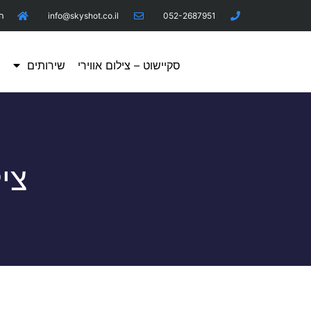
052-2687951
info@skyshot.co.il
היר
סקיישוט – צילום אווירי
שירותים
מ
צי