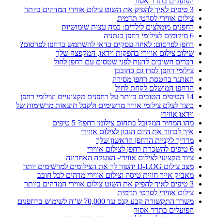
הפועלים בתדר אסור
3 טיפים לאיך להפיק את השוט צילום אווירי המדהים ביותר
צילום אווירי לסרטי תדמית
רחפנים מומלצים לילדים: כמה עצות שימושיות
6 מיקומים לצילומי רחפן בנתניה
רחפן לפרסום: לאיזה עסקים כדאי להשתמש ברחפן לפרסום?
שילוב צילום אווירי בהפקות וידאו, המקפצה שלך
דברים חשובים לדעת לפני שטסים עם רחפן לחול
צילומי רחפן לפרו גם כחובבן
האתגר בהטסת רחפן מסירה
הרחפן המושלם לקחת לחול
14 הטיפים הטובים ביותר על רחפנים מקצועיים וצילומי רחפן
כיצד לצלם צילומי אוויר מרשימים ולקבל תוצאות מרשימות של
וידאו אווירי
מהו המחיר המקובל בתחום צילומי רחפן? 5 טיפים
איך לבחור את היום הנכון לצילום אווירי
מדריך לקניית הרחפן הראשון שלך
6 טיפים להשכרת רחפן לצילום אווירי
ציוד מקצועי לצילום אווירי- הצעקה האחרונה
מצב צילום D-LOG יהפוך לך את הצילומים למרשימים יותר
מאביק אייר חווית טיסה וצילום אווירי מדהים לכל חובב
3 טיפים לאיך להפיק את השוט צילום אווירי המדהים ביותר
צילום אווירי לסרטי תדמית
משרד התקשורת קבע קנס עד 70,000 ש"ח לשימוש ברחפנים
הפועלים בתדר אסור