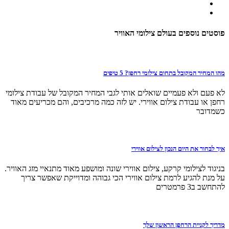
פוסטים נוספים בעולם צילומי האוויר
מהו המחיר המקובל בתחום צילומי רחפן? 5 טיפים
לא פעם ולא פעמיים שואלים אותי לגבי המחיר המקובל של עבודת צילומי
רחפן או עבודת צילום אווירי. יש לזה כמה מרכיבים, והם מכריעים מאוד
כשמדובר
איך לבחור את היום הנכון לצילום אווירי
בניגוד לצילומי קרקע, צילום אווירי שונה ומושפע מאוד מתנאיי מזג האוויר.
על מנת להגיע לרמת צילום אווירי הכי גבוהה ומדוייקת שאפשר צריך
להתחשב ב3 פרמטרים
מדריך לקניית הרחפן הראשון שלך