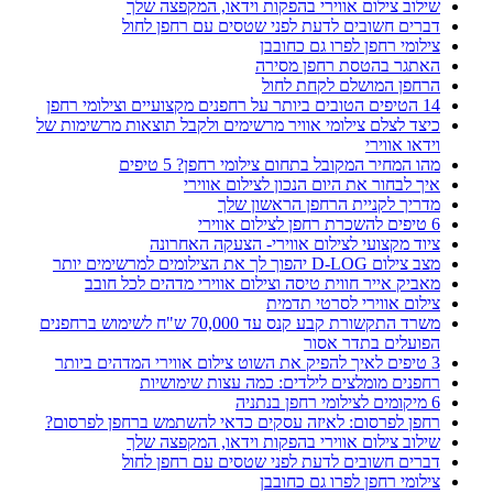
שילוב צילום אווירי בהפקות וידאו, המקפצה שלך
דברים חשובים לדעת לפני שטסים עם רחפן לחול
צילומי רחפן לפרו גם כחובבן
האתגר בהטסת רחפן מסירה
הרחפן המושלם לקחת לחול
14 הטיפים הטובים ביותר על רחפנים מקצועיים וצילומי רחפן
כיצד לצלם צילומי אוויר מרשימים ולקבל תוצאות מרשימות של
וידאו אווירי
מהו המחיר המקובל בתחום צילומי רחפן? 5 טיפים
איך לבחור את היום הנכון לצילום אווירי
מדריך לקניית הרחפן הראשון שלך
6 טיפים להשכרת רחפן לצילום אווירי
ציוד מקצועי לצילום אווירי- הצעקה האחרונה
מצב צילום D-LOG יהפוך לך את הצילומים למרשימים יותר
מאביק אייר חווית טיסה וצילום אווירי מדהים לכל חובב
צילום אווירי לסרטי תדמית
משרד התקשורת קבע קנס עד 70,000 ש"ח לשימוש ברחפנים
הפועלים בתדר אסור
3 טיפים לאיך להפיק את השוט צילום אווירי המדהים ביותר
רחפנים מומלצים לילדים: כמה עצות שימושיות
6 מיקומים לצילומי רחפן בנתניה
רחפן לפרסום: לאיזה עסקים כדאי להשתמש ברחפן לפרסום?
שילוב צילום אווירי בהפקות וידאו, המקפצה שלך
דברים חשובים לדעת לפני שטסים עם רחפן לחול
צילומי רחפן לפרו גם כחובבן