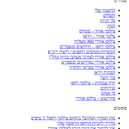
עמודים
החשבון שלי
תשלום
סל קניות
חנות
צילומי אוויר – סטילס
צלומי אוויר – וידאו
צילום אווירי 360 מעלות
צילומי רחפן – חידושים ומאמרים
הכשרות מטיסים רחפנים / רישיון רת"א
צילום אווירי לצורכי מעקבי בנייה ונדל"ן
צילום אווירי באירועים ובספורט
צילום אווירי בסרטי תדמית
הפקות וידאו
צור קשר
תיק עבודות – צילומי רחפן
שירותים
מי אנחנו
סקיישוט – צילום אווירי
פוסטים
מהו המחיר המקובל בתחום צילומי רחפן? 5 טיפים
מדריך לקניית הרחפן הראשון שלך
איך לבחור את היום הנכון לצילום אווירי