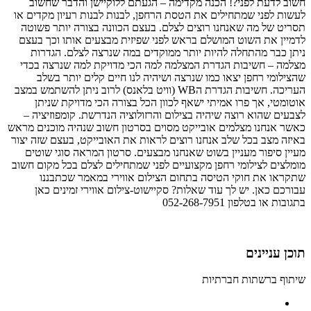
חשוב לדעת לפני?! הכנה מקדימה – הגעתם ללוקיישן והדבר שחשוב
לעשות לפני שמתחילים את הטסת הרחפן, לבנות לבנות רעיון מקדים או
תסריט של מה שאנחנו רוצים לצלם. בעצם הכוונה בצורה יותר פשוטה
לדמיין את השוט המושלם בראש לפני שפיזית מבצעים אותו וכך בעצם
ניתן כבר מהתחלה להיות יותר ממוקדים במה שנרצה לצלם. הגדרות
מצלמה – חשיבות הגדרת המצלמה למה הכי מדויקת למה שנרצה בכדי
שהצילומי רחפן יצאו כמו שנרצה ושיהיה לנו חיים קלים יותר בשלב
העריכה. חשיבות הגדרת הWB (וויט בלאנס) לרוב ניתן להשתמש במצב
אוטומטי, אך פרו אמיתי ישאף לכוון הכל בצורה הכי מדויקת שניתן
לצבעים שהוא רוצה שיהיה בצילום והרזולוציה הנדרשת. קומפוזיציה –
כאשר אנחנו מצלמים אובייקט מסוים בסרטון חשוב שנהיה מוכנים מראש
באיזה מצב בכל שלב אנחנו רוצים לראות את האובייקט, בעצם שזה יצור
מעיין סיפור מעניין בשוט שאנחנו מבצעים. סרטון המראה סוגי שוטים
מומלצים לצילומי רחפן מקצועיים לפני שמתחילים לצלם בכל מקום חשוב
שתקראו את חוקי הטיסה בתחום הצילום אווירי במאמר שכתבננו
עבורכם כאן. יש לך עוד שאלות? סקיישוט-צילום אווירי זמינים כאן
בתגובות או בטלפון 052-268-7951
תוכן עניינים
שיתוף ברשתות חברתיות