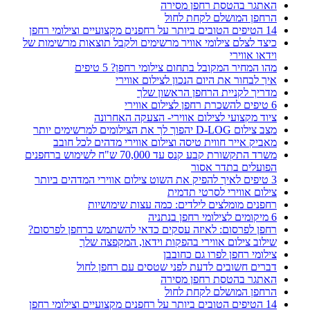
האתגר בהטסת רחפן מסירה
הרחפן המושלם לקחת לחול
14 הטיפים הטובים ביותר על רחפנים מקצועיים וצילומי רחפן
כיצד לצלם צילומי אוויר מרשימים ולקבל תוצאות מרשימות של
וידאו אווירי
מהו המחיר המקובל בתחום צילומי רחפן? 5 טיפים
איך לבחור את היום הנכון לצילום אווירי
מדריך לקניית הרחפן הראשון שלך
6 טיפים להשכרת רחפן לצילום אווירי
ציוד מקצועי לצילום אווירי- הצעקה האחרונה
מצב צילום D-LOG יהפוך לך את הצילומים למרשימים יותר
מאביק אייר חווית טיסה וצילום אווירי מדהים לכל חובב
משרד התקשורת קבע קנס עד 70,000 ש"ח לשימוש ברחפנים
הפועלים בתדר אסור
3 טיפים לאיך להפיק את השוט צילום אווירי המדהים ביותר
צילום אווירי לסרטי תדמית
רחפנים מומלצים לילדים: כמה עצות שימושיות
6 מיקומים לצילומי רחפן בנתניה
רחפן לפרסום: לאיזה עסקים כדאי להשתמש ברחפן לפרסום?
שילוב צילום אווירי בהפקות וידאו, המקפצה שלך
צילומי רחפן לפרו גם כחובבן
דברים חשובים לדעת לפני שטסים עם רחפן לחול
האתגר בהטסת רחפן מסירה
הרחפן המושלם לקחת לחול
14 הטיפים הטובים ביותר על רחפנים מקצועיים וצילומי רחפן