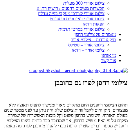
צילום אווירי 360 מעלות
הכשרות מטיסים רחפנים / רישיון רת"א
צילום אווירי לצורכי מעקבי בנייה ונדל"ן
צילום אווירי באירועים ובספורט
הפקות וידאו
צילום אווירי בסרטי תדמית
מאמרים על צילומי רחפן
תיק עבודות – צילומי אוויר
צילומי אוויר – סטילס
צלומי אוויר – וידאו
מי אנחנו
צור קשר
צילומי רחפן לפרו גם כחובבן
תחום הצילומי רחפנים היום מתקדם מאוד וממשיך לתפוס תאוצה ללא
מעצורים, ניתן היום לקבל זוויות צילום שלא היה ניתן עד לפני מספר שנים
בעולם האזרחי. השימוש ברחפן פשוט וקל בזכות האפשרות של שמירת
מיקום על פי הGPS שיש ברחפן, אך שמדובר כבר ברמת ביצוע הצילומי
רחפן יש מספר דברים שצריך לדעת בכדי להפוך מחובבן לפרו. מה באמת