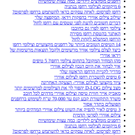
רחפנים מומלצים לילדים: כמה עצות שימושיות
6 מיקומים לצילומי רחפן בנתניה
רחפן לפרסום: לאיזה עסקים כדאי להשתמש ברחפן לפרסום?
שילוב צילום אווירי בהפקות וידאו, המקפצה שלך
דברים חשובים לדעת לפני שטסים עם רחפן לחול
צילומי רחפן לפרו גם כחובבן
האתגר בהטסת רחפן מסירה
הרחפן המושלם לקחת לחול
14 הטיפים הטובים ביותר על רחפנים מקצועיים וצילומי רחפן
כיצד לצלם צילומי אוויר מרשימים ולקבל תוצאות מרשימות של
וידאו אווירי
מהו המחיר המקובל בתחום צילומי רחפן? 5 טיפים
איך לבחור את היום הנכון לצילום אווירי
מדריך לקניית הרחפן הראשון שלך
6 טיפים להשכרת רחפן לצילום אווירי
ציוד מקצועי לצילום אווירי- הצעקה האחרונה
מצב צילום D-LOG יהפוך לך את הצילומים למרשימים יותר
מאביק אייר חווית טיסה וצילום אווירי מדהים לכל חובב
משרד התקשורת קבע קנס עד 70,000 ש"ח לשימוש ברחפנים
הפועלים בתדר אסור
3 טיפים לאיך להפיק את השוט צילום אווירי המדהים ביותר
צילום אווירי לסרטי תדמית
רחפנים מומלצים לילדים: כמה עצות שימושיות
6 מיקומים לצילומי רחפן בנתניה
רחפן לפרסום: לאיזה עסקים כדאי להשתמש ברחפן לפרסום?