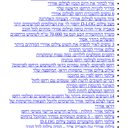
איך לבחור את היום הנכון לצילום אווירי
מדריך לקניית הרחפן הראשון שלך
6 טיפים להשכרת רחפן לצילום אווירי
ציוד מקצועי לצילום אווירי- הצעקה האחרונה
מצב צילום D-LOG יהפוך לך את הצילומים למרשימים יותר
מאביק אייר חווית טיסה וצילום אווירי מדהים לכל חובב
משרד התקשורת קבע קנס עד 70,000 ש"ח לשימוש ברחפנים
הפועלים בתדר אסור
3 טיפים לאיך להפיק את השוט צילום אווירי המדהים ביותר
צילום אווירי לסרטי תדמית
רחפנים מומלצים לילדים: כמה עצות שימושיות
6 מיקומים לצילומי רחפן בנתניה
רחפן לפרסום: לאיזה עסקים כדאי להשתמש ברחפן לפרסום?
שילוב צילום אווירי בהפקות וידאו, המקפצה שלך
צילומי רחפן לפרו גם כחובבן
דברים חשובים לדעת לפני שטסים עם רחפן לחול
האתגר בהטסת רחפן מסירה
הרחפן המושלם לקחת לחול
14 הטיפים הטובים ביותר על רחפנים מקצועיים וצילומי רחפן
כיצד לצלם צילומי אוויר מרשימים ולקבל תוצאות מרשימות של
וידאו אווירי
צילומי אוויר, הקלות : נהלים חדשים ברישוי מטיסי רחפן
צילומי רחפן – 5 טיפים העוסקים במחיר המקובל בתחום
צילומי רחפן מקצועיים במצב צילום D-LOG
צילום אווירי עם מאביק אייר – חוויה צילום לכל חובב