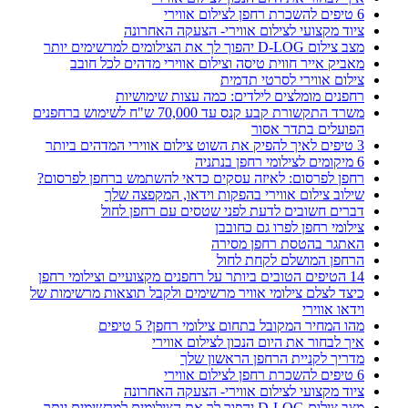
6 טיפים להשכרת רחפן לצילום אווירי
ציוד מקצועי לצילום אווירי- הצעקה האחרונה
מצב צילום D-LOG יהפוך לך את הצילומים למרשימים יותר
מאביק אייר חווית טיסה וצילום אווירי מדהים לכל חובב
צילום אווירי לסרטי תדמית
רחפנים מומלצים לילדים: כמה עצות שימושיות
משרד התקשורת קבע קנס עד 70,000 ש"ח לשימוש ברחפנים
הפועלים בתדר אסור
3 טיפים לאיך להפיק את השוט צילום אווירי המדהים ביותר
6 מיקומים לצילומי רחפן בנתניה
רחפן לפרסום: לאיזה עסקים כדאי להשתמש ברחפן לפרסום?
שילוב צילום אווירי בהפקות וידאו, המקפצה שלך
דברים חשובים לדעת לפני שטסים עם רחפן לחול
צילומי רחפן לפרו גם כחובבן
האתגר בהטסת רחפן מסירה
הרחפן המושלם לקחת לחול
14 הטיפים הטובים ביותר על רחפנים מקצועיים וצילומי רחפן
כיצד לצלם צילומי אוויר מרשימים ולקבל תוצאות מרשימות של
וידאו אווירי
מהו המחיר המקובל בתחום צילומי רחפן? 5 טיפים
איך לבחור את היום הנכון לצילום אווירי
מדריך לקניית הרחפן הראשון שלך
6 טיפים להשכרת רחפן לצילום אווירי
ציוד מקצועי לצילום אווירי- הצעקה האחרונה
מצב צילום D-LOG יהפוך לך את הצילומים למרשימים יותר