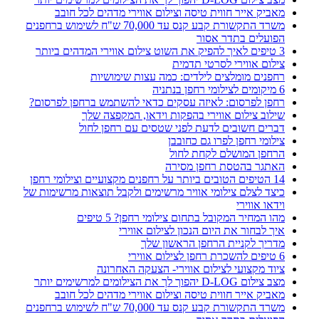
מאביק אייר חווית טיסה וצילום אווירי מדהים לכל חובב
משרד התקשורת קבע קנס עד 70,000 ש"ח לשימוש ברחפנים
הפועלים בתדר אסור
3 טיפים לאיך להפיק את השוט צילום אווירי המדהים ביותר
צילום אווירי לסרטי תדמית
רחפנים מומלצים לילדים: כמה עצות שימושיות
6 מיקומים לצילומי רחפן בנתניה
רחפן לפרסום: לאיזה עסקים כדאי להשתמש ברחפן לפרסום?
שילוב צילום אווירי בהפקות וידאו, המקפצה שלך
דברים חשובים לדעת לפני שטסים עם רחפן לחול
צילומי רחפן לפרו גם כחובבן
הרחפן המושלם לקחת לחול
האתגר בהטסת רחפן מסירה
14 הטיפים הטובים ביותר על רחפנים מקצועיים וצילומי רחפן
כיצד לצלם צילומי אוויר מרשימים ולקבל תוצאות מרשימות של
וידאו אווירי
מהו המחיר המקובל בתחום צילומי רחפן? 5 טיפים
איך לבחור את היום הנכון לצילום אווירי
מדריך לקניית הרחפן הראשון שלך
6 טיפים להשכרת רחפן לצילום אווירי
ציוד מקצועי לצילום אווירי- הצעקה האחרונה
מצב צילום D-LOG יהפוך לך את הצילומים למרשימים יותר
מאביק אייר חווית טיסה וצילום אווירי מדהים לכל חובב
משרד התקשורת קבע קנס עד 70,000 ש"ח לשימוש ברחפנים