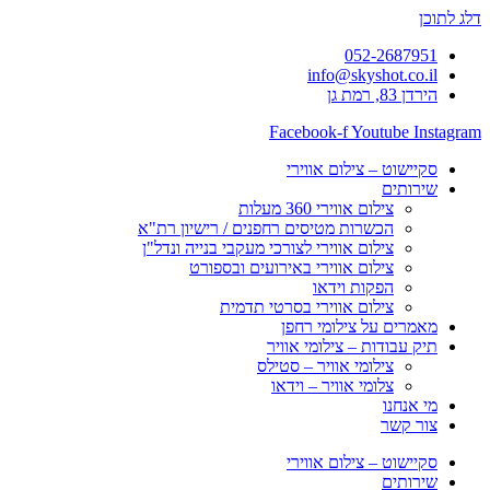
דלג לתוכן
052-2687951
info@skyshot.co.il
הירדן 83, רמת גן
Facebook-f
Youtube
Instagram
סקיישוט – צילום אווירי
שירותים
צילום אווירי 360 מעלות
הכשרות מטיסים רחפנים / רישיון רת"א
צילום אווירי לצורכי מעקבי בנייה ונדל"ן
צילום אווירי באירועים ובספורט
הפקות וידאו
צילום אווירי בסרטי תדמית
מאמרים על צילומי רחפן
תיק עבודות – צילומי אוויר
צילומי אוויר – סטילס
צלומי אוויר – וידאו
מי אנחנו
צור קשר
סקיישוט – צילום אווירי
שירותים