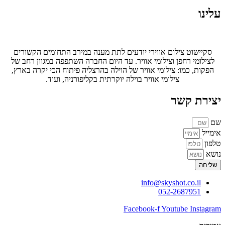
עלינו
סקיישוט צילום אווירי יודעים לתת מענה במירב התחומים הקשורים
לצילומי רחפן וצילומי אוויר. עד היום החברה השתפפה במגוון רחב של
הפקות, כמו: צילומי אוויר של הוילה בהרצליה פיתוח הכי יקרה בארץ,
צילומי אוויר בוילה יוקרתית בקליפורניה, ועוד.
יצירת קשר
שם
אימייל
טלפון
נושא
שליחה
info@skyshot.co.il
052-2687951
Facebook-f
Youtube
Instagram