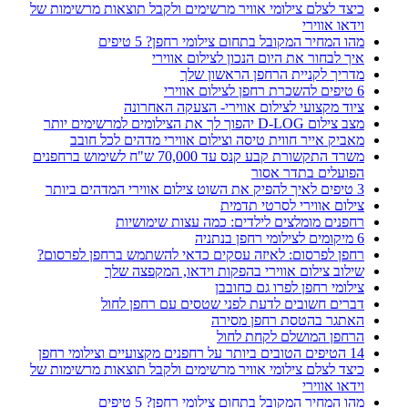
כיצד לצלם צילומי אוויר מרשימים ולקבל תוצאות מרשימות של
וידאו אווירי
מהו המחיר המקובל בתחום צילומי רחפן? 5 טיפים
איך לבחור את היום הנכון לצילום אווירי
מדריך לקניית הרחפן הראשון שלך
6 טיפים להשכרת רחפן לצילום אווירי
ציוד מקצועי לצילום אווירי- הצעקה האחרונה
מצב צילום D-LOG יהפוך לך את הצילומים למרשימים יותר
מאביק אייר חווית טיסה וצילום אווירי מדהים לכל חובב
משרד התקשורת קבע קנס עד 70,000 ש"ח לשימוש ברחפנים
הפועלים בתדר אסור
3 טיפים לאיך להפיק את השוט צילום אווירי המדהים ביותר
צילום אווירי לסרטי תדמית
רחפנים מומלצים לילדים: כמה עצות שימושיות
6 מיקומים לצילומי רחפן בנתניה
רחפן לפרסום: לאיזה עסקים כדאי להשתמש ברחפן לפרסום?
שילוב צילום אווירי בהפקות וידאו, המקפצה שלך
צילומי רחפן לפרו גם כחובבן
דברים חשובים לדעת לפני שטסים עם רחפן לחול
האתגר בהטסת רחפן מסירה
הרחפן המושלם לקחת לחול
14 הטיפים הטובים ביותר על רחפנים מקצועיים וצילומי רחפן
כיצד לצלם צילומי אוויר מרשימים ולקבל תוצאות מרשימות של
וידאו אווירי
מהו המחיר המקובל בתחום צילומי רחפן? 5 טיפים