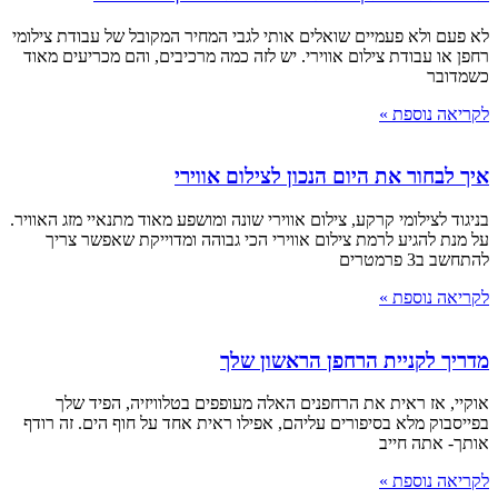
לא פעם ולא פעמיים שואלים אותי לגבי המחיר המקובל של עבודת צילומי
רחפן או עבודת צילום אווירי. יש לזה כמה מרכיבים, והם מכריעים מאוד
כשמדובר
לקריאה נוספת »
איך לבחור את היום הנכון לצילום אווירי
בניגוד לצילומי קרקע, צילום אווירי שונה ומושפע מאוד מתנאיי מזג האוויר.
על מנת להגיע לרמת צילום אווירי הכי גבוהה ומדוייקת שאפשר צריך
להתחשב ב3 פרמטרים
לקריאה נוספת »
מדריך לקניית הרחפן הראשון שלך
אוקיי, אז ראית את הרחפנים האלה מעופפים בטלוויזיה, הפיד שלך
בפייסבוק מלא בסיפורים עליהם, אפילו ראית אחד על חוף הים. זה רודף
אותך- אתה חייב
לקריאה נוספת »