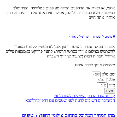
אוקיי, אז ראית את הרחפנים האלה מעופפים בטלוויזיה, הפיד שלך
בפייסבוק מלא בסיפורים עליהם, אפילו ראית אחד על חוף הים. זה רודף
אותך- אתה חייב
6 טיפים להשכרת רחפן לצילום אווירי
אתה רוצה להתנסות בהטסת רחפן אבל לא מעוניין לקנות? מעוניין
להשתמש בצילום אווירי בסרטי תדמית? לתעד פרויקט באמצעות צילום
אווירי? חברות רבות מציעות שירותי השכרה
מזמינים אותך לדבר איתנו
שם מלא
טלפון
מייל
שלח
קודם
הקודם
הרחפן המושלם לקחת לחול
הבא
דברים חשובים לדעת לפני שטסים עם רחפן לחול
הבא
מהו המחיר המקובל בתחום צילומי רחפן? 5 טיפים