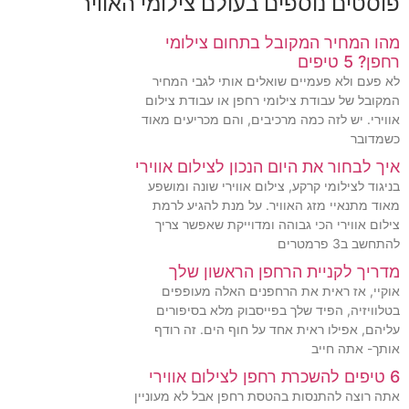
פוסטים נוספים בעולם צילומי האוויר
מהו המחיר המקובל בתחום צילומי
רחפן? 5 טיפים
לא פעם ולא פעמיים שואלים אותי לגבי המחיר
המקובל של עבודת צילומי רחפן או עבודת צילום
אווירי. יש לזה כמה מרכיבים, והם מכריעים מאוד
כשמדובר
איך לבחור את היום הנכון לצילום אווירי
בניגוד לצילומי קרקע, צילום אווירי שונה ומושפע
מאוד מתנאיי מזג האוויר. על מנת להגיע לרמת
צילום אווירי הכי גבוהה ומדוייקת שאפשר צריך
להתחשב ב3 פרמטרים
מדריך לקניית הרחפן הראשון שלך
אוקיי, אז ראית את הרחפנים האלה מעופפים
בטלוויזיה, הפיד שלך בפייסבוק מלא בסיפורים
עליהם, אפילו ראית אחד על חוף הים. זה רודף
אותך- אתה חייב
6 טיפים להשכרת רחפן לצילום אווירי
אתה רוצה להתנסות בהטסת רחפן אבל לא מעוניין