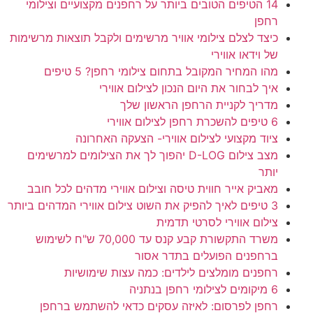
14 הטיפים הטובים ביותר על רחפנים מקצועיים וצילומי
רחפן
כיצד לצלם צילומי אוויר מרשימים ולקבל תוצאות מרשימות
של וידאו אווירי
מהו המחיר המקובל בתחום צילומי רחפן? 5 טיפים
איך לבחור את היום הנכון לצילום אווירי
מדריך לקניית הרחפן הראשון שלך
6 טיפים להשכרת רחפן לצילום אווירי
ציוד מקצועי לצילום אווירי- הצעקה האחרונה
מצב צילום D-LOG יהפוך לך את הצילומים למרשימים
יותר
מאביק אייר חווית טיסה וצילום אווירי מדהים לכל חובב
3 טיפים לאיך להפיק את השוט צילום אווירי המדהים ביותר
צילום אווירי לסרטי תדמית
משרד התקשורת קבע קנס עד 70,000 ש"ח לשימוש
ברחפנים הפועלים בתדר אסור
רחפנים מומלצים לילדים: כמה עצות שימושיות
6 מיקומים לצילומי רחפן בנתניה
רחפן לפרסום: לאיזה עסקים כדאי להשתמש ברחפן