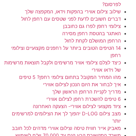
לפרסום?
שילוב צילום אווירי בהפקות וידאו, המקפצה שלך
דברים חשובים לדעת לפני שטסים עם רחפן לחול
צילומי רחפן לפרו גם כחובבן
האתגר בהטסת רחפן מסירה
הרחפן המושלם לקחת לחול
14 הטיפים הטובים ביותר על רחפנים מקצועיים וצילומי
רחפן
כיצד לצלם צילומי אוויר מרשימים ולקבל תוצאות מרשימות
של וידאו אווירי
מהו המחיר המקובל בתחום צילומי רחפן? 5 טיפים
איך לבחור את היום הנכון לצילום אווירי
מדריך לקניית הרחפן הראשון שלך
6 טיפים להשכרת רחפן לצילום אווירי
ציוד מקצועי לצילום אווירי- הצעקה האחרונה
מצב צילום D-LOG יהפוך לך את הצילומים למרשימים
יותר
מאביק אייר חווית טיסה וצילום אווירי מדהים לכל חובב
משרד התקשורת קבע קנס עד 70,000 ש"ח לשימוש