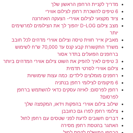
מדריך לקניית הרחפן הראשון שלך
6 טיפים להשכרת רחפן לצילום אווירי
ציוד מקצועי לצילום אווירי- הצעקה האחרונה
מצב צילום D-LOG יהפוך לך את הצילומים למרשימים
יותר
מאביק אייר חווית טיסה וצילום אווירי מדהים לכל חובב
משרד התקשורת קבע קנס עד 70,000 ש"ח לשימוש
ברחפנים הפועלים בתדר אסור
3 טיפים לאיך להפיק את השוט צילום אווירי המדהים ביותר
צילום אווירי לסרטי תדמית
רחפנים מומלצים לילדים: כמה עצות שימושיות
6 מיקומים לצילומי רחפן בנתניה
רחפן לפרסום: לאיזה עסקים כדאי להשתמש ברחפן
לפרסום?
שילוב צילום אווירי בהפקות וידאו, המקפצה שלך
צילומי רחפן לפרו גם כחובבן
דברים חשובים לדעת לפני שטסים עם רחפן לחול
האתגר בהטסת רחפן מסירה
הרחפן המושלם לקחת לחול