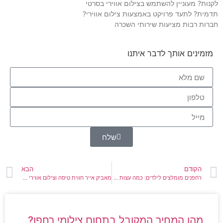
לקנות? מעוניין להשתמש בצילום אווירי בסרטי
תדמית? לתעד פרויקט באמצעות צילום אווירי?
חברות רבות מציעות שירותי השכרה
מזמינים אותך לדבר איתנו
שלח
הקודם
הבא
רחפנים מומלצים לילדים: כמה עצות שימושיות
מאביק אייר חווית טיסה וצילום אווירי מדהים לכל חובב
מהו המחיר המקובל בתחום צילומי רחפן?