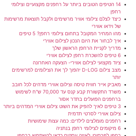
14 הטיפים הטובים ביותר על רחפנים מקצועיים וצילומי
רחפן
כיצד לצלם צילומי אוויר מרשימים ולקבל תוצאות מרשימות
של וידאו אווירי
מהו המחיר המקובל בתחום צילומי רחפן? 5 טיפים
איך לבחור את היום הנכון לצילום אווירי
מדריך לקניית הרחפן הראשון שלך
6 טיפים להשכרת רחפן לצילום אווירי
ציוד מקצועי לצילום אווירי- הצעקה האחרונה
מצב צילום D-LOG יהפוך לך את הצילומים למרשימים
יותר
מאביק אייר חווית טיסה וצילום אווירי מדהים לכל חובב
משרד התקשורת קבע קנס עד 70,000 ש"ח לשימוש
ברחפנים הפועלים בתדר אסור
3 טיפים לאיך להפיק את השוט צילום אווירי המדהים ביותר
צילום אווירי לסרטי תדמית
רחפנים מומלצים לילדים: כמה עצות שימושיות
6 מיקומים לצילומי רחפן בנתניה
רחפן לפרסום: לאיזה עסקים כדאי להשתמש ברחפן