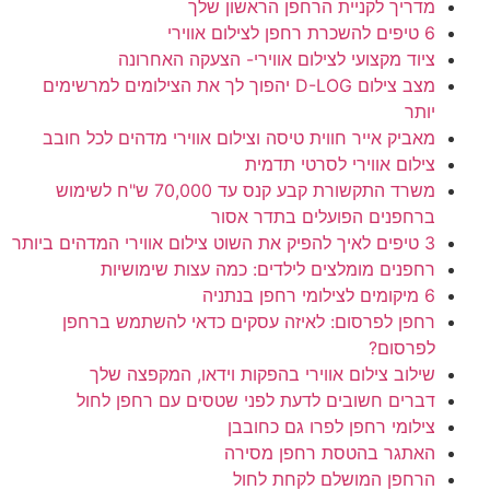
מדריך לקניית הרחפן הראשון שלך
6 טיפים להשכרת רחפן לצילום אווירי
ציוד מקצועי לצילום אווירי- הצעקה האחרונה
מצב צילום D-LOG יהפוך לך את הצילומים למרשימים
יותר
מאביק אייר חווית טיסה וצילום אווירי מדהים לכל חובב
צילום אווירי לסרטי תדמית
משרד התקשורת קבע קנס עד 70,000 ש"ח לשימוש
ברחפנים הפועלים בתדר אסור
3 טיפים לאיך להפיק את השוט צילום אווירי המדהים ביותר
רחפנים מומלצים לילדים: כמה עצות שימושיות
6 מיקומים לצילומי רחפן בנתניה
רחפן לפרסום: לאיזה עסקים כדאי להשתמש ברחפן
לפרסום?
שילוב צילום אווירי בהפקות וידאו, המקפצה שלך
דברים חשובים לדעת לפני שטסים עם רחפן לחול
צילומי רחפן לפרו גם כחובבן
האתגר בהטסת רחפן מסירה
הרחפן המושלם לקחת לחול