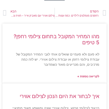
הקודם
הבא
רחפנים מומלצים לילדים: כמה עצות שימושיות
צילום אווירי עם מאביק אייר – חוויה צילום לכל חובב
מהו המחיר המקובל בתחום צילומי רחפן?
5 טיפים
לא פעם ולא פעמיים שואלים אותי לגבי המחיר המקובל של
עבודת צילומי רחפן או עבודת צילום אווירי. יש לזה כמה
מרכיבים, והם מכריעים מאוד כשמדובר
לקריאה נוספת »
איך לבחור את היום הנכון לצילום אווירי
בניגוד לצילומי קרקע, צילום אווירי שונה ומושפע מאוד מתנאיי