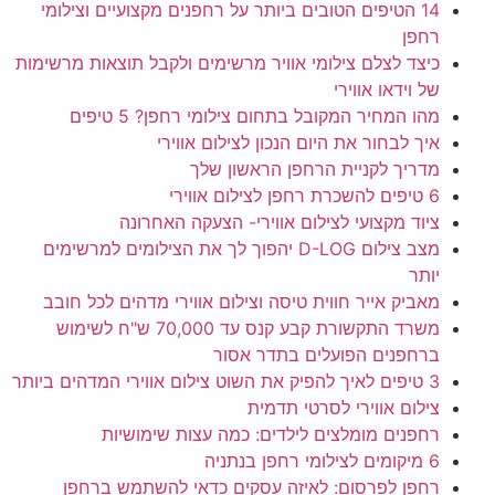
14 הטיפים הטובים ביותר על רחפנים מקצועיים וצילומי
רחפן
כיצד לצלם צילומי אוויר מרשימים ולקבל תוצאות מרשימות
של וידאו אווירי
מהו המחיר המקובל בתחום צילומי רחפן? 5 טיפים
איך לבחור את היום הנכון לצילום אווירי
מדריך לקניית הרחפן הראשון שלך
6 טיפים להשכרת רחפן לצילום אווירי
ציוד מקצועי לצילום אווירי- הצעקה האחרונה
מצב צילום D-LOG יהפוך לך את הצילומים למרשימים
יותר
מאביק אייר חווית טיסה וצילום אווירי מדהים לכל חובב
משרד התקשורת קבע קנס עד 70,000 ש"ח לשימוש
ברחפנים הפועלים בתדר אסור
3 טיפים לאיך להפיק את השוט צילום אווירי המדהים ביותר
צילום אווירי לסרטי תדמית
רחפנים מומלצים לילדים: כמה עצות שימושיות
6 מיקומים לצילומי רחפן בנתניה
רחפן לפרסום: לאיזה עסקים כדאי להשתמש ברחפן