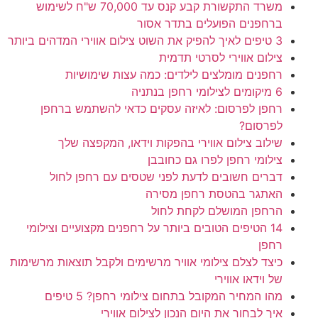
משרד התקשורת קבע קנס עד 70,000 ש"ח לשימוש
ברחפנים הפועלים בתדר אסור
3 טיפים לאיך להפיק את השוט צילום אווירי המדהים ביותר
צילום אווירי לסרטי תדמית
רחפנים מומלצים לילדים: כמה עצות שימושיות
6 מיקומים לצילומי רחפן בנתניה
רחפן לפרסום: לאיזה עסקים כדאי להשתמש ברחפן
לפרסום?
שילוב צילום אווירי בהפקות וידאו, המקפצה שלך
צילומי רחפן לפרו גם כחובבן
דברים חשובים לדעת לפני שטסים עם רחפן לחול
האתגר בהטסת רחפן מסירה
הרחפן המושלם לקחת לחול
14 הטיפים הטובים ביותר על רחפנים מקצועיים וצילומי
רחפן
כיצד לצלם צילומי אוויר מרשימים ולקבל תוצאות מרשימות
של וידאו אווירי
מהו המחיר המקובל בתחום צילומי רחפן? 5 טיפים
איך לבחור את היום הנכון לצילום אווירי