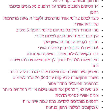
הרחפן המושלם לקחת לחול
14 הטיפים הטובים ביותר על רחפנים מקצועיים וצילומי
רחפן
כיצד לצלם צילומי אוויר מרשימים ולקבל תוצאות מרשימות
של וידאו אווירי
מהו המחיר המקובל בתחום צילומי רחפן? 5 טיפים
איך לבחור את היום הנכון לצילום אווירי
מדריך לקניית הרחפן הראשון שלך
6 טיפים להשכרת רחפן לצילום אווירי
ציוד מקצועי לצילום אווירי- הצעקה האחרונה
מצב צילום D-LOG יהפוך לך את הצילומים למרשימים
יותר
מאביק אייר חווית טיסה וצילום אווירי מדהים לכל חובב
משרד התקשורת קבע קנס עד 70,000 ש"ח לשימוש
ברחפנים הפועלים בתדר אסור
3 טיפים לאיך להפיק את השוט צילום אווירי המדהים ביותר
צילום אווירי לסרטי תדמית
רחפנים מומלצים לילדים: כמה עצות שימושיות
6 מיקומים לצילומי רחפן בנתניה