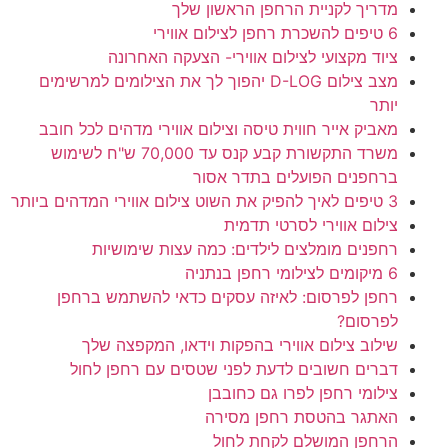
מדריך לקניית הרחפן הראשון שלך
6 טיפים להשכרת רחפן לצילום אווירי
ציוד מקצועי לצילום אווירי- הצעקה האחרונה
מצב צילום D-LOG יהפוך לך את הצילומים למרשימים
יותר
מאביק אייר חווית טיסה וצילום אווירי מדהים לכל חובב
משרד התקשורת קבע קנס עד 70,000 ש"ח לשימוש
ברחפנים הפועלים בתדר אסור
3 טיפים לאיך להפיק את השוט צילום אווירי המדהים ביותר
צילום אווירי לסרטי תדמית
רחפנים מומלצים לילדים: כמה עצות שימושיות
6 מיקומים לצילומי רחפן בנתניה
רחפן לפרסום: לאיזה עסקים כדאי להשתמש ברחפן
לפרסום?
שילוב צילום אווירי בהפקות וידאו, המקפצה שלך
דברים חשובים לדעת לפני שטסים עם רחפן לחול
צילומי רחפן לפרו גם כחובבן
האתגר בהטסת רחפן מסירה
הרחפן המושלם לקחת לחול