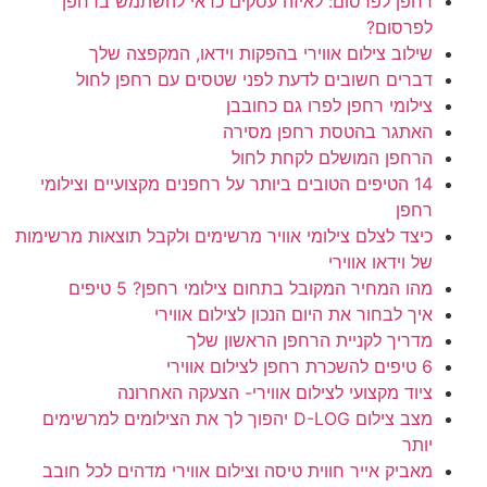
רחפן לפרסום: לאיזה עסקים כדאי להשתמש ברחפן
לפרסום?
שילוב צילום אווירי בהפקות וידאו, המקפצה שלך
דברים חשובים לדעת לפני שטסים עם רחפן לחול
צילומי רחפן לפרו גם כחובבן
האתגר בהטסת רחפן מסירה
הרחפן המושלם לקחת לחול
14 הטיפים הטובים ביותר על רחפנים מקצועיים וצילומי
רחפן
כיצד לצלם צילומי אוויר מרשימים ולקבל תוצאות מרשימות
של וידאו אווירי
מהו המחיר המקובל בתחום צילומי רחפן? 5 טיפים
איך לבחור את היום הנכון לצילום אווירי
מדריך לקניית הרחפן הראשון שלך
6 טיפים להשכרת רחפן לצילום אווירי
ציוד מקצועי לצילום אווירי- הצעקה האחרונה
מצב צילום D-LOG יהפוך לך את הצילומים למרשימים
יותר
מאביק אייר חווית טיסה וצילום אווירי מדהים לכל חובב