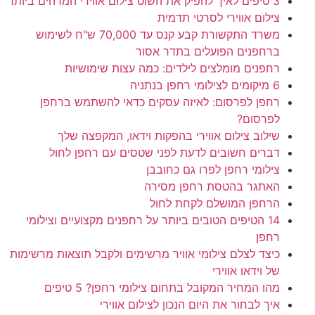
3 טיפים לאיך להפיק את השוט צילום אווירי המדהים ביותר
צילום אווירי לסרטי תדמית
משרד התקשורת קבע קנס עד 70,000 ש"ח לשימוש
ברחפנים הפועלים בתדר אסור
רחפנים מומלצים לילדים: כמה עצות שימושיות
6 מיקומים לצילומי רחפן בנתניה
רחפן לפרסום: לאיזה עסקים כדאי להשתמש ברחפן
לפרסום?
שילוב צילום אווירי בהפקות וידאו, המקפצה שלך
דברים חשובים לדעת לפני שטסים עם רחפן לחול
צילומי רחפן לפרו גם כחובבן
האתגר בהטסת רחפן מסירה
הרחפן המושלם לקחת לחול
14 הטיפים הטובים ביותר על רחפנים מקצועיים וצילומי
רחפן
כיצד לצלם צילומי אוויר מרשימים ולקבל תוצאות מרשימות
של וידאו אווירי
מהו המחיר המקובל בתחום צילומי רחפן? 5 טיפים
איך לבחור את היום הנכון לצילום אווירי