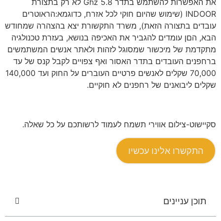
את האפשרות להשתמש בתדר 5.8 Ghz לא רק בתצורת
INDOOR (שימוש שהיום חוקי לכל אזרח, כדוגמא:הראוטרים
עובדים בתצורה הזאת), משרד התקשורת יצא בהצהרה שמחודש
הבא, הםן עומדים להגביר את האכיפה בנושא, בעזרת טכנולגיה
מתקדמת של מיכשור שמסוגל לזהות ולאתר אנשים המשתמשים
ברחפנים העובדים בתדר האסור ואף צפויים לקבל קנס של עד
70,000 שקלים לאנשים פרטיים העוברים על החוק ועד 140,000
שקלים ליבואנים של רחפנים לא חוקיים.
סקיישוט-צילום אווירי תשמח לעמוד לרשותכם על כל שאלה.
התקשרו אלינו עכשיו
תוכן עניינים