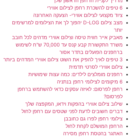
מדריך לקניית הרחפן הראשון שלך
6 טיפים להשכרת רחפן לצילום אווירי
ציוד מקצועי לצילום אווירי- הצעקה האחרונה
מצב צילום D-LOG יהפוך לך את הצילומים למרשימים
יותר
מאביק אייר חווית טיסה וצילום אווירי מדהים לכל חובב
משרד התקשורת קבע קנס עד 70,000 ש"ח לשימוש
ברחפנים הפועלים בתדר אסור
3 טיפים לאיך להפיק את השוט צילום אווירי המדהים ביותר
צילום אווירי לסרטי תדמית
רחפנים מומלצים לילדים: כמה עצות שימושיות
6 מיקומים לצילומי רחפן בנתניה
רחפן לפרסום: לאיזה עסקים כדאי להשתמש ברחפן
לפרסום?
שילוב צילום אווירי בהפקות וידאו, המקפצה שלך
דברים חשובים לדעת לפני שטסים עם רחפן לחול
צילומי רחפן לפרו גם כחובבן
הרחפן המושלם לקחת לחול
האתגר בהטסת רחפן מסירה