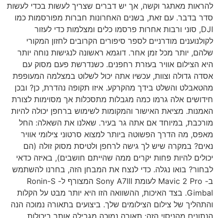
להראות מאתגר וקשה, אך יש דברים שצריך לעשות בכדי לעשות
סדר בדבר. עם זאת, בשנים האחרונות חברות מפורסמות כמו
DJI, סוני ורבות אחרות פרסמו כלים ומצלמות כדי לעזור
לקולנוענים מודרניים לספר סיפורים הקרובים לחזון המקורי
שלהם, יותר מכל זמן אחר. דוגמא ראשונה לנגישות נוחה יותר
היא הצילום אוויר בעזרת רחפנים. כשנדרשת פעם מסוק עם
אסדה גדולה וצוות, עכשיו אתה יכול לשלוט במצלמה המעופפת
מהטאבלט והשלט בידך מהקרקע. איזו תקופה נהדרת, כן? ובכן
חידושים אלה גרמו כמה מגבלות מתסכלות אך מסוימות לצורת
האמנות. מציאת האישור והמקומות לשימוש ברחפן יכולה להיות
מורכבת, במיוחד אם אתה גר בעיר. שאלנו את השאלה: החל
מאפס, מה הדרך הפשוטה ביותר למצוא סרטוני צילומי אוויר
נאים? במקרה שיש לך גישה לרחפן ולטיסת מסוק זולה (הם
יכולים להיות פחות יקרים ממה שהייתם חושבים), באיזה כדאי
לבחור? בואו נגלה. כדי לנצח את המבחן הזה, בחרנו להשתמש
ב- Mavic 2 Pro לעומת Sony A7III המצורף ל- Ronin-S
Gimbal. בצד האיכות, ההשוואה הזו היא יותר מבט על הקלות
והתהליך של צילום הצילומים שלך. ביצועים בתאורה נמוכה הנה
הנתונים מהניסוי הזה: תאורה נמוכה מגבילה אותך ביכולות