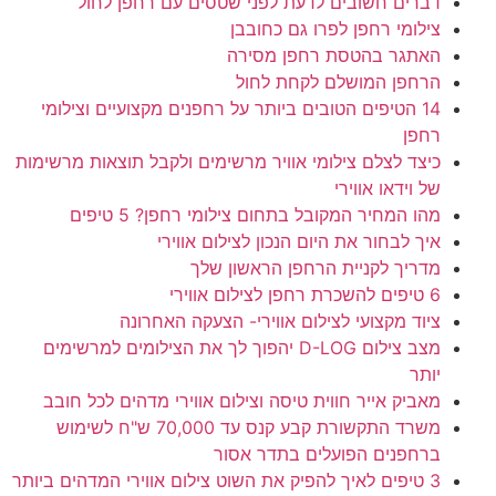
דברים חשובים לדעת לפני שטסים עם רחפן לחול
צילומי רחפן לפרו גם כחובבן
האתגר בהטסת רחפן מסירה
הרחפן המושלם לקחת לחול
14 הטיפים הטובים ביותר על רחפנים מקצועיים וצילומי
רחפן
כיצד לצלם צילומי אוויר מרשימים ולקבל תוצאות מרשימות
של וידאו אווירי
מהו המחיר המקובל בתחום צילומי רחפן? 5 טיפים
איך לבחור את היום הנכון לצילום אווירי
מדריך לקניית הרחפן הראשון שלך
6 טיפים להשכרת רחפן לצילום אווירי
ציוד מקצועי לצילום אווירי- הצעקה האחרונה
מצב צילום D-LOG יהפוך לך את הצילומים למרשימים
יותר
מאביק אייר חווית טיסה וצילום אווירי מדהים לכל חובב
משרד התקשורת קבע קנס עד 70,000 ש"ח לשימוש
ברחפנים הפועלים בתדר אסור
3 טיפים לאיך להפיק את השוט צילום אווירי המדהים ביותר