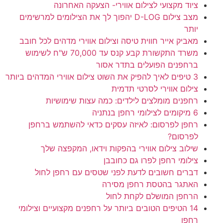
ציוד מקצועי לצילום אווירי- הצעקה האחרונה
מצב צילום D-LOG יהפוך לך את הצילומים למרשימים
יותר
מאביק אייר חווית טיסה וצילום אווירי מדהים לכל חובב
משרד התקשורת קבע קנס עד 70,000 ש"ח לשימוש
ברחפנים הפועלים בתדר אסור
3 טיפים לאיך להפיק את השוט צילום אווירי המדהים ביותר
צילום אווירי לסרטי תדמית
רחפנים מומלצים לילדים: כמה עצות שימושיות
6 מיקומים לצילומי רחפן בנתניה
רחפן לפרסום: לאיזה עסקים כדאי להשתמש ברחפן
לפרסום?
שילוב צילום אווירי בהפקות וידאו, המקפצה שלך
צילומי רחפן לפרו גם כחובבן
דברים חשובים לדעת לפני שטסים עם רחפן לחול
האתגר בהטסת רחפן מסירה
הרחפן המושלם לקחת לחול
14 הטיפים הטובים ביותר על רחפנים מקצועיים וצילומי
רחפן