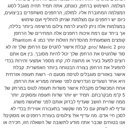
הצלמה. השימוש ברחפן, כוונתנו, אתה תמיד תהיה מוגבל לסוג
המצלמה המחוברת אליו. למזלנו, הרחפנים משתפרים בביצועים,
כיום יש רחפנים עם מצלמות שניתן להחליף ועם שימוש
במצלמות אלה ניתן להגיע לרמת צילום מרשימה ביותר בלילה,
אך ביחד עם רמת איכות רחפנים אלה המחירים של הרחפן
קופצים משמעותית מהסדרות הזולות יותר כמו: Phantom 4
pro/ Mavic 2 pro. קבלת אישור להטיס עם הרחפן שלך זה לא
סוד שלהטיס את הרחפן שלך יכול להיות מסובך. בין אם אתם
רוצים לפעול בעיר או מחוצה לה, קחו מספר אמצעי זהירות בכדי
להפעיל את הרחפן בצורה הבטוחה ביותר האפשרית. קבלת
אישור באזורים מוגבלים לטיסה מטעם ה- רשות תעופה אזרחית
היא אחד הצעדים הנדרשים לפני שאתה ממריא את הרחפן.
אחת המכשולים מקבלת אישור משדות תעופה לטוס במרחק של
5 ק"מ מבקרבתם. תמיד יש יותר שדות תעופה ומסוקים, יותר
ממה שהיית חושב שעדיף לבדוק אותם לפני שתעשה משהו.
עדיף לא לשחק עם כל מה שקשור בתעבורה אווירית בכדי לא
לסכן חיי אדם. מה עדיף אז? צילומים בעזרת רחפנים או מסוקים?
אנו בטוחים שכבר אתה מודע לתשובה של השאלה הזו, חכירה או