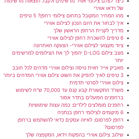
כיצד לצלם צילומי אוויר מרשימים ולקבל תוצאות מרשימות
של וידאו אווירי
מהו המחיר המקובל בתחום צילומי רחפן? 5 טיפים
איך לבחור את היום הנכון לצילום אווירי
מדריך לקניית הרחפן הראשון שלך
6 טיפים להשכרת רחפן לצילום אווירי
ציוד מקצועי לצילום אווירי- הצעקה האחרונה
מצב צילום D-LOG יהפוך לך את הצילומים למרשימים
יותר
מאביק אייר חווית טיסה וצילום אווירי מדהים לכל חובב
3 טיפים לאיך להפיק את השוט צילום אווירי המדהים ביותר
צילום אווירי לסרטי תדמית
משרד התקשורת קבע קנס עד 70,000 ש"ח לשימוש
ברחפנים הפועלים בתדר אסור
רחפנים מומלצים לילדים: כמה עצות שימושיות
6 מיקומים לצילומי רחפן בנתניה
רחפן לפרסום: לאיזה עסקים כדאי להשתמש ברחפן
לפרסום?
שילוב צילום אווירי בהפקות וידאו, המקפצה שלך