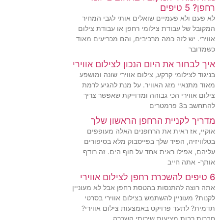
רחפן? 5 טיפים
לא פעם ולא פעמיים שואלים אותי לגבי המחיר
המקובל של עבודת צילומי רחפן או עבודת צילום
אווירי. יש לזה כמה מרכיבים, והם מכריעים מאוד
כשמדובר
איך לבחור את היום הנכון לצילום אווירי
בניגוד לצילומי קרקע, צילום אווירי שונה ומושפע
מאוד מתנאיי מזג האוויר. על מנת להגיע לרמת
צילום אווירי הכי גבוהה ומדוייקת שאפשר צריך
להתחשב ב3 פרמטרים
מדריך לקניית הרחפן הראשון שלך
אוקיי, אז ראית את הרחפנים האלה מעופפים
בטלוויזיה, הפיד שלך בפייסבוק מלא בסיפורים
עליהם, אפילו ראית אחד על חוף הים. זה רודף
אותך- אתה חייב
6 טיפים להשכרת רחפן לצילום אווירי
אתה רוצה להתנסות בהטסת רחפן אבל לא מעוניין
לקנות? מעוניין להשתמש בצילום אווירי בסרטי
תדמית? לתעד פרויקט באמצעות צילום אווירי?
חברות רבות מציעות שירותי השכרה