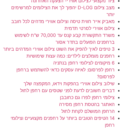
ציוד מקצועי לצילום אווירי- הצעקה האחרונה
מצב צילום D-LOG יהפוך לך את הצילומים למרשימים
יותר
מאביק אייר חווית טיסה וצילום אווירי מדהים לכל חובב
צילום אווירי לסרטי תדמית
משרד התקשורת קבע קנס עד 70,000 ש"ח לשימוש
ברחפנים הפועלים בתדר אסור
3 טיפים לאיך להפיק את השוט צילום אווירי המדהים ביותר
רחפנים מומלצים לילדים: כמה עצות שימושיות
6 מיקומים לצילומי רחפן בנתניה
רחפן לפרסום: לאיזה עסקים כדאי להשתמש ברחפן
לפרסום?
שילוב צילום אווירי בהפקות וידאו, המקפצה שלך
דברים חשובים לדעת לפני שטסים עם רחפן לחול
צילומי רחפן לפרו גם כחובבן
האתגר בהטסת רחפן מסירה
הרחפן המושלם לקחת לחול
14 הטיפים הטובים ביותר על רחפנים מקצועיים וצילומי
רחפן