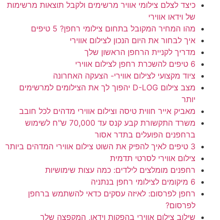
כיצד לצלם צילומי אוויר מרשימים ולקבל תוצאות מרשימות
של וידאו אווירי
מהו המחיר המקובל בתחום צילומי רחפן? 5 טיפים
איך לבחור את היום הנכון לצילום אווירי
מדריך לקניית הרחפן הראשון שלך
6 טיפים להשכרת רחפן לצילום אווירי
ציוד מקצועי לצילום אווירי- הצעקה האחרונה
מצב צילום D-LOG יהפוך לך את הצילומים למרשימים
יותר
מאביק אייר חווית טיסה וצילום אווירי מדהים לכל חובב
משרד התקשורת קבע קנס עד 70,000 ש"ח לשימוש
ברחפנים הפועלים בתדר אסור
3 טיפים לאיך להפיק את השוט צילום אווירי המדהים ביותר
צילום אווירי לסרטי תדמית
רחפנים מומלצים לילדים: כמה עצות שימושיות
6 מיקומים לצילומי רחפן בנתניה
רחפן לפרסום: לאיזה עסקים כדאי להשתמש ברחפן
לפרסום?
שילוב צילום אווירי בהפקות וידאו, המקפצה שלך