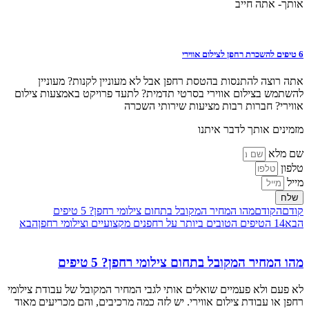
אותך- אתה חייב
6 טיפים להשכרת רחפן לצילום אווירי
אתה רוצה להתנסות בהטסת רחפן אבל לא מעוניין לקנות? מעוניין
להשתמש בצילום אווירי בסרטי תדמית? לתעד פרויקט באמצעות צילום
אווירי? חברות רבות מציעות שירותי השכרה
מזמינים אותך לדבר איתנו
שם מלא
טלפון
מייל
שלח
קודם
הקודם
מהו המחיר המקובל בתחום צילומי רחפן? 5 טיפים
הבא
14 הטיפים הטובים ביותר על רחפנים מקצועיים וצילומי רחפן
הבא
מהו המחיר המקובל בתחום צילומי רחפן? 5 טיפים
לא פעם ולא פעמיים שואלים אותי לגבי המחיר המקובל של עבודת צילומי
רחפן או עבודת צילום אווירי. יש לזה כמה מרכיבים, והם מכריעים מאוד