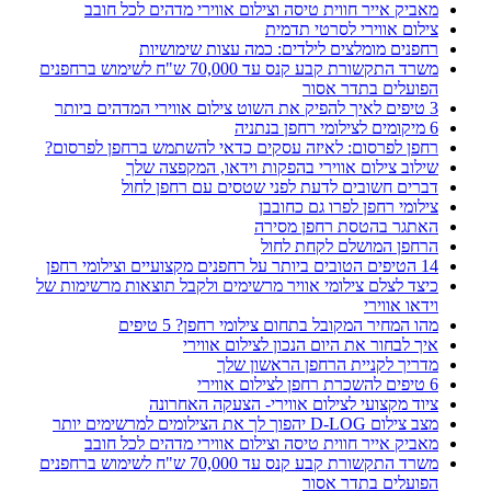
מאביק אייר חווית טיסה וצילום אווירי מדהים לכל חובב
צילום אווירי לסרטי תדמית
רחפנים מומלצים לילדים: כמה עצות שימושיות
משרד התקשורת קבע קנס עד 70,000 ש"ח לשימוש ברחפנים
הפועלים בתדר אסור
3 טיפים לאיך להפיק את השוט צילום אווירי המדהים ביותר
6 מיקומים לצילומי רחפן בנתניה
רחפן לפרסום: לאיזה עסקים כדאי להשתמש ברחפן לפרסום?
שילוב צילום אווירי בהפקות וידאו, המקפצה שלך
דברים חשובים לדעת לפני שטסים עם רחפן לחול
צילומי רחפן לפרו גם כחובבן
האתגר בהטסת רחפן מסירה
הרחפן המושלם לקחת לחול
14 הטיפים הטובים ביותר על רחפנים מקצועיים וצילומי רחפן
כיצד לצלם צילומי אוויר מרשימים ולקבל תוצאות מרשימות של
וידאו אווירי
מהו המחיר המקובל בתחום צילומי רחפן? 5 טיפים
איך לבחור את היום הנכון לצילום אווירי
מדריך לקניית הרחפן הראשון שלך
6 טיפים להשכרת רחפן לצילום אווירי
ציוד מקצועי לצילום אווירי- הצעקה האחרונה
מצב צילום D-LOG יהפוך לך את הצילומים למרשימים יותר
מאביק אייר חווית טיסה וצילום אווירי מדהים לכל חובב
משרד התקשורת קבע קנס עד 70,000 ש"ח לשימוש ברחפנים
הפועלים בתדר אסור