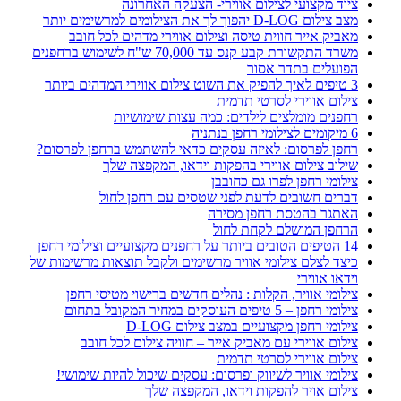
ציוד מקצועי לצילום אווירי- הצעקה האחרונה
מצב צילום D-LOG יהפוך לך את הצילומים למרשימים יותר
מאביק אייר חווית טיסה וצילום אווירי מדהים לכל חובב
משרד התקשורת קבע קנס עד 70,000 ש"ח לשימוש ברחפנים
הפועלים בתדר אסור
3 טיפים לאיך להפיק את השוט צילום אווירי המדהים ביותר
צילום אווירי לסרטי תדמית
רחפנים מומלצים לילדים: כמה עצות שימושיות
6 מיקומים לצילומי רחפן בנתניה
רחפן לפרסום: לאיזה עסקים כדאי להשתמש ברחפן לפרסום?
שילוב צילום אווירי בהפקות וידאו, המקפצה שלך
צילומי רחפן לפרו גם כחובבן
דברים חשובים לדעת לפני שטסים עם רחפן לחול
האתגר בהטסת רחפן מסירה
הרחפן המושלם לקחת לחול
14 הטיפים הטובים ביותר על רחפנים מקצועיים וצילומי רחפן
כיצד לצלם צילומי אוויר מרשימים ולקבל תוצאות מרשימות של
וידאו אווירי
צילומי אוויר, הקלות : נהלים חדשים ברישוי מטיסי רחפן
צילומי רחפן – 5 טיפים העוסקים במחיר המקובל בתחום
צילומי רחפן מקצועיים במצב צילום D-LOG
צילום אווירי עם מאביק אייר – חוויה צילום לכל חובב
צילום אווירי לסרטי תדמית
צילומי אוויר לשיווק ופרסום: עסקים שיכול להיות שימושי!
צילום אויר להפקות וידאו, המקפצה שלך