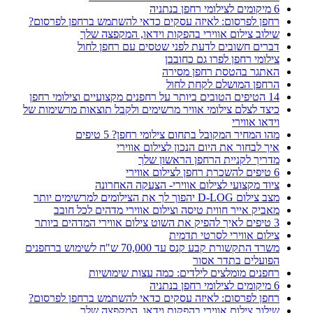
6 מיקומים לצילומי רחפן בנתניה
רחפן לפרסום: לאיזה עסקים כדאי להשתמש ברחפן לפרסום?
שילוב צילום אווירי בהפקות וידאו, המקפצה שלך
דברים חשובים לדעת לפני שטסים עם רחפן לחול
צילומי רחפן לפרו גם כחובבן
האתגר בהטסת רחפן מסירה
הרחפן המושלם לקחת לחול
14 הטיפים הטובים ביותר על רחפנים מקצועיים וצילומי רחפן
כיצד לצלם צילומי אוויר מרשימים ולקבל תוצאות מרשימות של
וידאו אווירי
מהו המחיר המקובל בתחום צילומי רחפן? 5 טיפים
איך לבחור את היום הנכון לצילום אווירי
מדריך לקניית הרחפן הראשון שלך
6 טיפים להשכרת רחפן לצילום אווירי
ציוד מקצועי לצילום אווירי- הצעקה האחרונה
מצב צילום D-LOG יהפוך לך את הצילומים למרשימים יותר
מאביק אייר חווית טיסה וצילום אווירי מדהים לכל חובב
3 טיפים לאיך להפיק את השוט צילום אווירי המדהים ביותר
צילום אווירי לסרטי תדמית
משרד התקשורת קבע קנס עד 70,000 ש"ח לשימוש ברחפנים
הפועלים בתדר אסור
רחפנים מומלצים לילדים: כמה עצות שימושיות
6 מיקומים לצילומי רחפן בנתניה
רחפן לפרסום: לאיזה עסקים כדאי להשתמש ברחפן לפרסום?
שילוב צילום אווירי בהפקות וידאו, המקפצה שלך