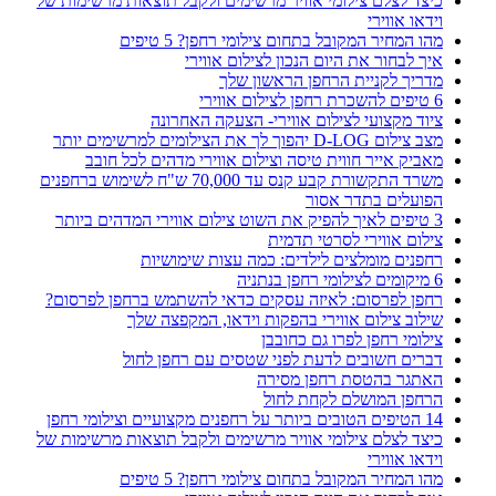
כיצד לצלם צילומי אוויר מרשימים ולקבל תוצאות מרשימות של
וידאו אווירי
מהו המחיר המקובל בתחום צילומי רחפן? 5 טיפים
איך לבחור את היום הנכון לצילום אווירי
מדריך לקניית הרחפן הראשון שלך
6 טיפים להשכרת רחפן לצילום אווירי
ציוד מקצועי לצילום אווירי- הצעקה האחרונה
מצב צילום D-LOG יהפוך לך את הצילומים למרשימים יותר
מאביק אייר חווית טיסה וצילום אווירי מדהים לכל חובב
משרד התקשורת קבע קנס עד 70,000 ש"ח לשימוש ברחפנים
הפועלים בתדר אסור
3 טיפים לאיך להפיק את השוט צילום אווירי המדהים ביותר
צילום אווירי לסרטי תדמית
רחפנים מומלצים לילדים: כמה עצות שימושיות
6 מיקומים לצילומי רחפן בנתניה
רחפן לפרסום: לאיזה עסקים כדאי להשתמש ברחפן לפרסום?
שילוב צילום אווירי בהפקות וידאו, המקפצה שלך
צילומי רחפן לפרו גם כחובבן
דברים חשובים לדעת לפני שטסים עם רחפן לחול
האתגר בהטסת רחפן מסירה
הרחפן המושלם לקחת לחול
14 הטיפים הטובים ביותר על רחפנים מקצועיים וצילומי רחפן
כיצד לצלם צילומי אוויר מרשימים ולקבל תוצאות מרשימות של
וידאו אווירי
מהו המחיר המקובל בתחום צילומי רחפן? 5 טיפים