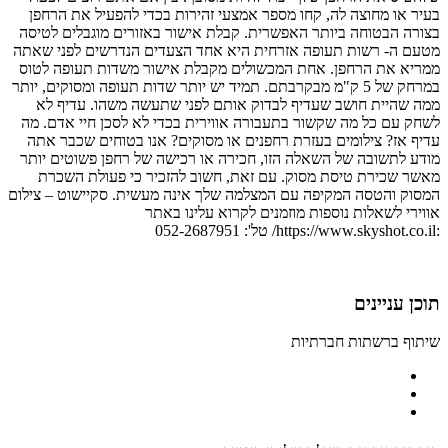
בעיר או מחוצה לה, קחו מספר אמצעי זהירות בכדי להפעיל את הרחפן
בצורה הבטוחה ביותר האפשרית. קבלת אישור באזורים מוגבלים לטיסה
מטעם ה- רשות תעופה אזרחית היא אחד הצעדים הנדרשים לפני שאתה
ממריא את הרחפן. אחת המכשולים מקבלת אישור משדות תעופה לטוס
במרחק של 5 ק"מ מבקרבתם. תמיד יש יותר שדות תעופה ומסוקים, יותר
ממה שהיית חושב שעדיף לבדוק אותם לפני שתעשה משהו. עדיף לא
לשחק עם כל מה שקשור בתעבורה אווירית בכדי לא לסכן חיי אדם. מה
עדיף אז? צילומים בעזרת רחפנים או מסוקים? אנו בטוחים שכבר אתה
מודע לתשובה של השאלה הזו, חכירה או רכישה של רחפן פשוטים יותר
מאשר שכירת טיסת מסוק. עם זאת, חשוב להזכיר כי פעולת השכרת
המסוק והטסה המקיפה עם המצלמה שלך אינה מעשית. סקיישוט – צילום
אווירי לשאלות נוספות מוזמנים לקרוא עלינו באתר
:https://www.skyshot.co.il/ טל': 052-2687951
תוכן עניינים
שיתוף ברשתות חברתיות