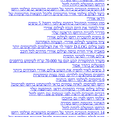
הרחפן המושלם לקחת לחול
14 הטיפים הטובים ביותר על רחפנים מקצועיים וצילומי רחפן
כיצד לצלם צילומי אוויר מרשימים ולקבל תוצאות מרשימות של
וידאו אווירי
מהו המחיר המקובל בתחום צילומי רחפן? 5 טיפים
איך לבחור את היום הנכון לצילום אווירי
מדריך לקניית הרחפן הראשון שלך
6 טיפים להשכרת רחפן לצילום אווירי
ציוד מקצועי לצילום אווירי- הצעקה האחרונה
מצב צילום D-LOG יהפוך לך את הצילומים למרשימים יותר
מאביק אייר חווית טיסה וצילום אווירי מדהים לכל חובב
צילום אווירי לסרטי תדמית
משרד התקשורת קבע קנס עד 70,000 ש"ח לשימוש ברחפנים
הפועלים בתדר אסור
3 טיפים לאיך להפיק את השוט צילום אווירי המדהים ביותר
רחפנים מומלצים לילדים: כמה עצות שימושיות
6 מיקומים לצילומי רחפן בנתניה
רחפן לפרסום: לאיזה עסקים כדאי להשתמש ברחפן לפרסום?
שילוב צילום אווירי בהפקות וידאו, המקפצה שלך
דברים חשובים לדעת לפני שטסים עם רחפן לחול
צילומי רחפן לפרו גם כחובבן
האתגר בהטסת רחפן מסירה
הרחפן המושלם לקחת לחול
14 הטיפים הטובים ביותר על רחפנים מקצועיים וצילומי רחפן