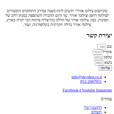
סקיישוט צילום אווירי יודעים לתת מענה במירב התחומים הקשורים
לצילומי רחפן וצילומי אוויר. עד היום החברה השתפפה במגוון רחב של
הפקות, כמו: צילומי אוויר של הוילה בהרצליה פיתוח הכי יקרה בארץ,
צילומי אוויר בוילה יוקרתית בקליפורניה, ועוד.
יצירת קשר
שם
אימייל
טלפון
נושא
שליחה
info@skyshot.co.il
052-2687951
Facebook-f
Youtube
Instagram
עמודים
החשבון שלי
תשלום