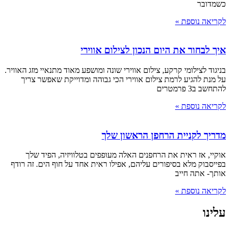
כשמדובר
לקריאה נוספת »
איך לבחור את היום הנכון לצילום אווירי
בניגוד לצילומי קרקע, צילום אווירי שונה ומושפע מאוד מתנאיי מזג האוויר.
על מנת להגיע לרמת צילום אווירי הכי גבוהה ומדוייקת שאפשר צריך
להתחשב ב3 פרמטרים
לקריאה נוספת »
מדריך לקניית הרחפן הראשון שלך
אוקיי, אז ראית את הרחפנים האלה מעופפים בטלוויזיה, הפיד שלך
בפייסבוק מלא בסיפורים עליהם, אפילו ראית אחד על חוף הים. זה רודף
אותך- אתה חייב
לקריאה נוספת »
עלינו