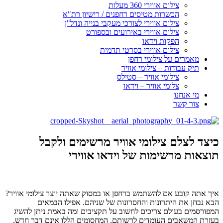
צילום אווירי 360 מעלות
הכשרות מטיסים רחפנים / רישיון רת"א
צילום אווירי לצורכי מעקבי בנייה ונדל"ן
צילום אווירי באירועים ובספורט
הפקות וידאו
צילום אווירי בסרטי תדמית
מאמרים על צילומי רחפן
תיק עבודות – צילומי אוויר
צילומי אוויר – סטילס
צלומי אוויר – וידאו
מי אנחנו
צור קשר
כיצד לצלם צילומי אוויר מרשימים ולקבל
תוצאות מרשימות של וידאו אווירי
איך אתה קובע אם להשתמש ברחפן או במסוק שאתה יוצר צילומי אוויר?
הבא נבחן את היתרונות והחסרונות של שניהם. אפילו הבמאים
המפורסמים בעולם צריכים לחשוב על תקציבים ומה באמת ניתן להשיג
בעזרת המשאבים העומדים לרשותם. המחסומים הללו אינם דבר חדש,