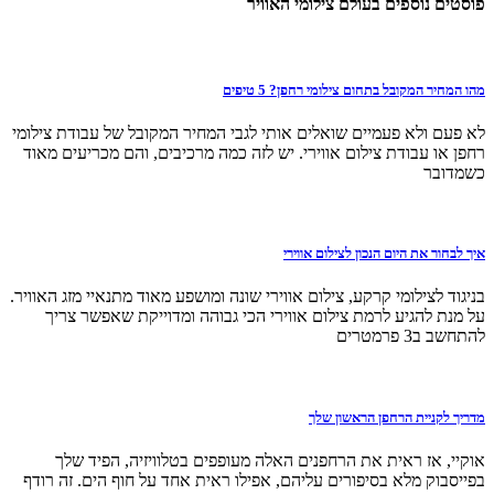
פוסטים נוספים בעולם צילומי האוויר
מהו המחיר המקובל בתחום צילומי רחפן? 5 טיפים
לא פעם ולא פעמיים שואלים אותי לגבי המחיר המקובל של עבודת צילומי
רחפן או עבודת צילום אווירי. יש לזה כמה מרכיבים, והם מכריעים מאוד
כשמדובר
איך לבחור את היום הנכון לצילום אווירי
בניגוד לצילומי קרקע, צילום אווירי שונה ומושפע מאוד מתנאיי מזג האוויר.
על מנת להגיע לרמת צילום אווירי הכי גבוהה ומדוייקת שאפשר צריך
להתחשב ב3 פרמטרים
מדריך לקניית הרחפן הראשון שלך
אוקיי, אז ראית את הרחפנים האלה מעופפים בטלוויזיה, הפיד שלך
בפייסבוק מלא בסיפורים עליהם, אפילו ראית אחד על חוף הים. זה רודף