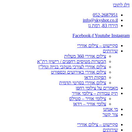
דלג לתוכן
052-2687951
info@skyshot.co.il
הירדן 83, רמת גן
Facebook-f
Youtube
Instagram
סקיישוט – צילום אווירי
שירותים
צילום אווירי 360 מעלות
הכשרות מטיסים רחפנים / רישיון רת"א
צילום אווירי לצורכי מעקבי בנייה ונדל"ן
צילום אווירי באירועים ובספורט
הפקות וידאו
צילום אווירי בסרטי תדמית
מאמרים על צילומי רחפן
תיק עבודות – צילומי אוויר
צילומי אוויר – סטילס
צלומי אוויר – וידאו
מי אנחנו
צור קשר
סקיישוט – צילום אווירי
שירותים