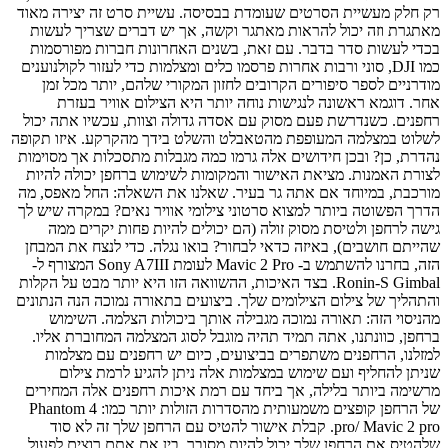
רק חלק מעשיית הסרטים שעומדת בבסיסה. עשיית סרט זה יצירה מאוד
מאתגרת וזה יכול להראות מאתגר וקשה, אך יש דברים שצריך לעשות
בכדי לעשות סדר בדבר. עם זאת, בשנים האחרונות חברות מפורסמות
כמו DJI, סוני ורבות אחרות פרסמו כלים ומצלמות כדי לעזור לקולנוענים
מודרניים לספר סיפורים הקרובים לחזון המקורי שלהם, יותר מכל זמן
אחר. דוגמא ראשונה לנגישות נוחה יותר היא הצילום אוויר בעזרת
רחפנים. כשנדרשת פעם מסוק עם אסדה גדולה וצוות, עכשיו אתה יכול
לשלוט במצלמה המעופפת מהטאבלט והשלט בידך מהקרקע. איזו תקופה
נהדרת, כן? ובכן חידושים אלה גרמו כמה מגבלות מתסכלות אך מסוימות
לצורת האמנות. מציאת האישור והמקומות לשימוש ברחפן יכולה להיות
מורכבת, במיוחד אם אתה גר בעיר. שאלנו את השאלה: החל מאפס, מה
הדרך הפשוטה ביותר למצוא סרטוני צילומי אוויר נאים? במקרה שיש לך
גישה לרחפן ולטיסת מסוק זולה (הם יכולים להיות פחות יקרים ממה
שהייתם חושבים), באיזה כדאי לבחור? בואו נגלה. כדי לנצח את המבחן
הזה, בחרנו להשתמש ב- Mavic 2 Pro לעומת Sony A7III המצורף ל-
Ronin-S Gimbal. בצד האיכות, ההשוואה הזו היא יותר מבט על הקלות
והתהליך של צילום הצילומים שלך. ביצועים בתאורה נמוכה הנה הנתונים
מהניסוי הזה: תאורה נמוכה מגבילה אותך ביכולות הצלמה. השימוש
ברחפן, כוונתנו, אתה תמיד תהיה מוגבל לסוג המצלמה המחוברת אליו.
למזלנו, הרחפנים משתפרים בביצועים, כיום יש רחפנים עם מצלמות
שניתן להחליף ועם שימוש במצלמות אלה ניתן להגיע לרמת צילום
מרשימה ביותר בלילה, אך ביחד עם רמת איכות רחפנים אלה המחירים
של הרחפן קופצים משמעותית מהסדרות הזולות יותר כמו: Phantom 4
pro/ Mavic 2 pro. קבלת אישור להטיס עם הרחפן שלך זה לא סוד
שלהטיס את הרחפן שלך יכול להיות מסובך. בין אם אתם רוצים לפעול