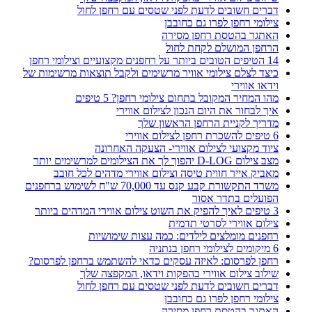
דברים חשובים לדעת לפני שטסים עם רחפן לחול
צילומי רחפן לפרו גם כחובבן
האתגר בהטסת רחפן מסירה
הרחפן המושלם לקחת לחול
14 הטיפים הטובים ביותר על רחפנים מקצועיים וצילומי רחפן
כיצד לצלם צילומי אוויר מרשימים ולקבל תוצאות מרשימות של
וידאו אווירי
מהו המחיר המקובל בתחום צילומי רחפן? 5 טיפים
איך לבחור את היום הנכון לצילום אווירי
מדריך לקניית הרחפן הראשון שלך
6 טיפים להשכרת רחפן לצילום אווירי
ציוד מקצועי לצילום אווירי- הצעקה האחרונה
מצב צילום D-LOG יהפוך לך את הצילומים למרשימים יותר
מאביק אייר חווית טיסה וצילום אווירי מדהים לכל חובב
משרד התקשורת קבע קנס עד 70,000 ש"ח לשימוש ברחפנים
הפועלים בתדר אסור
3 טיפים לאיך להפיק את השוט צילום אווירי המדהים ביותר
צילום אווירי לסרטי תדמית
רחפנים מומלצים לילדים: כמה עצות שימושיות
6 מיקומים לצילומי רחפן בנתניה
רחפן לפרסום: לאיזה עסקים כדאי להשתמש ברחפן לפרסום?
שילוב צילום אווירי בהפקות וידאו, המקפצה שלך
דברים חשובים לדעת לפני שטסים עם רחפן לחול
צילומי רחפן לפרו גם כחובבן
האתגר בהטסת רחפן מסירה