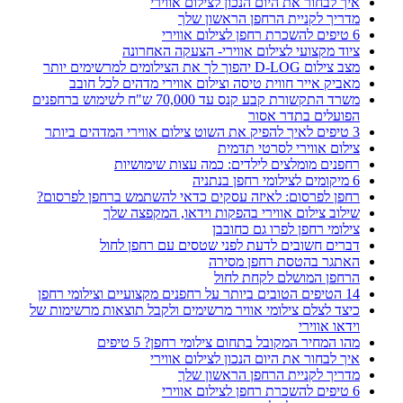
איך לבחור את היום הנכון לצילום אווירי
מדריך לקניית הרחפן הראשון שלך
6 טיפים להשכרת רחפן לצילום אווירי
ציוד מקצועי לצילום אווירי- הצעקה האחרונה
מצב צילום D-LOG יהפוך לך את הצילומים למרשימים יותר
מאביק אייר חווית טיסה וצילום אווירי מדהים לכל חובב
משרד התקשורת קבע קנס עד 70,000 ש"ח לשימוש ברחפנים
הפועלים בתדר אסור
3 טיפים לאיך להפיק את השוט צילום אווירי המדהים ביותר
צילום אווירי לסרטי תדמית
רחפנים מומלצים לילדים: כמה עצות שימושיות
6 מיקומים לצילומי רחפן בנתניה
רחפן לפרסום: לאיזה עסקים כדאי להשתמש ברחפן לפרסום?
שילוב צילום אווירי בהפקות וידאו, המקפצה שלך
צילומי רחפן לפרו גם כחובבן
דברים חשובים לדעת לפני שטסים עם רחפן לחול
האתגר בהטסת רחפן מסירה
הרחפן המושלם לקחת לחול
14 הטיפים הטובים ביותר על רחפנים מקצועיים וצילומי רחפן
כיצד לצלם צילומי אוויר מרשימים ולקבל תוצאות מרשימות של
וידאו אווירי
מהו המחיר המקובל בתחום צילומי רחפן? 5 טיפים
איך לבחור את היום הנכון לצילום אווירי
מדריך לקניית הרחפן הראשון שלך
6 טיפים להשכרת רחפן לצילום אווירי