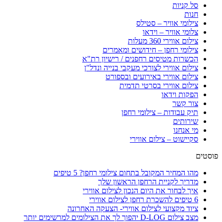
סל קניות
חנות
צילומי אוויר – סטילס
צלומי אוויר – וידאו
צילום אווירי 360 מעלות
צילומי רחפן – חידושים ומאמרים
הכשרות מטיסים רחפנים / רישיון רת"א
צילום אווירי לצורכי מעקבי בנייה ונדל"ן
צילום אווירי באירועים ובספורט
צילום אווירי בסרטי תדמית
הפקות וידאו
צור קשר
תיק עבודות – צילומי רחפן
שירותים
מי אנחנו
סקיישוט – צילום אווירי
פוסטים
מהו המחיר המקובל בתחום צילומי רחפן? 5 טיפים
מדריך לקניית הרחפן הראשון שלך
איך לבחור את היום הנכון לצילום אווירי
6 טיפים להשכרת רחפן לצילום אווירי
ציוד מקצועי לצילום אווירי- הצעקה האחרונה
מצב צילום D-LOG יהפוך לך את הצילומים למרשימים יותר