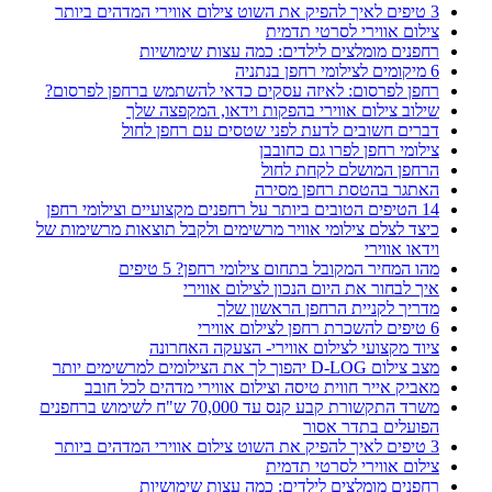
3 טיפים לאיך להפיק את השוט צילום אווירי המדהים ביותר
צילום אווירי לסרטי תדמית
רחפנים מומלצים לילדים: כמה עצות שימושיות
6 מיקומים לצילומי רחפן בנתניה
רחפן לפרסום: לאיזה עסקים כדאי להשתמש ברחפן לפרסום?
שילוב צילום אווירי בהפקות וידאו, המקפצה שלך
דברים חשובים לדעת לפני שטסים עם רחפן לחול
צילומי רחפן לפרו גם כחובבן
הרחפן המושלם לקחת לחול
האתגר בהטסת רחפן מסירה
14 הטיפים הטובים ביותר על רחפנים מקצועיים וצילומי רחפן
כיצד לצלם צילומי אוויר מרשימים ולקבל תוצאות מרשימות של
וידאו אווירי
מהו המחיר המקובל בתחום צילומי רחפן? 5 טיפים
איך לבחור את היום הנכון לצילום אווירי
מדריך לקניית הרחפן הראשון שלך
6 טיפים להשכרת רחפן לצילום אווירי
ציוד מקצועי לצילום אווירי- הצעקה האחרונה
מצב צילום D-LOG יהפוך לך את הצילומים למרשימים יותר
מאביק אייר חווית טיסה וצילום אווירי מדהים לכל חובב
משרד התקשורת קבע קנס עד 70,000 ש"ח לשימוש ברחפנים
הפועלים בתדר אסור
3 טיפים לאיך להפיק את השוט צילום אווירי המדהים ביותר
צילום אווירי לסרטי תדמית
רחפנים מומלצים לילדים: כמה עצות שימושיות