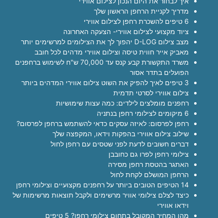
איך לבחור את היום הנכון לצילום אווירי
מדריך לקניית הרחפן הראשון שלך
6 טיפים להשכרת רחפן לצילום אווירי
ציוד מקצועי לצילום אווירי- הצעקה האחרונה
מצב צילום D-LOG יהפוך לך את הצילומים למרשימים יותר
מאביק אייר חווית טיסה וצילום אווירי מדהים לכל חובב
משרד התקשורת קבע קנס עד 70,000 ש"ח לשימוש ברחפנים
הפועלים בתדר אסור
3 טיפים לאיך להפיק את השוט צילום אווירי המדהים ביותר
צילום אווירי לסרטי תדמית
רחפנים מומלצים לילדים: כמה עצות שימושיות
6 מיקומים לצילומי רחפן בנתניה
רחפן לפרסום: לאיזה עסקים כדאי להשתמש ברחפן לפרסום?
שילוב צילום אווירי בהפקות וידאו, המקפצה שלך
דברים חשובים לדעת לפני שטסים עם רחפן לחול
צילומי רחפן לפרו גם כחובבן
האתגר בהטסת רחפן מסירה
הרחפן המושלם לקחת לחול
14 הטיפים הטובים ביותר על רחפנים מקצועיים וצילומי רחפן
כיצד לצלם צילומי אוויר מרשימים ולקבל תוצאות מרשימות של
וידאו אווירי
מהו המחיר המקובל בתחום צילומי רחפן? 5 טיפים