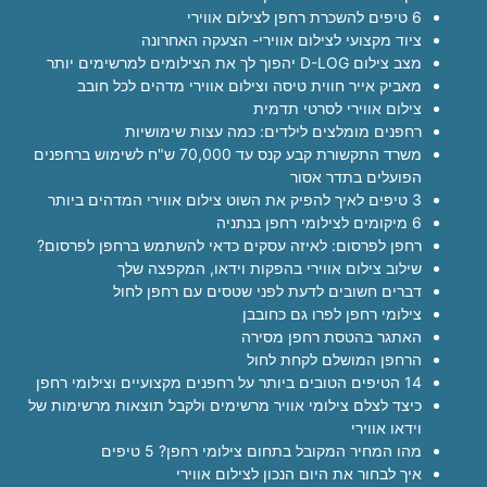
6 טיפים להשכרת רחפן לצילום אווירי
ציוד מקצועי לצילום אווירי- הצעקה האחרונה
מצב צילום D-LOG יהפוך לך את הצילומים למרשימים יותר
מאביק אייר חווית טיסה וצילום אווירי מדהים לכל חובב
צילום אווירי לסרטי תדמית
רחפנים מומלצים לילדים: כמה עצות שימושיות
משרד התקשורת קבע קנס עד 70,000 ש"ח לשימוש ברחפנים
הפועלים בתדר אסור
3 טיפים לאיך להפיק את השוט צילום אווירי המדהים ביותר
6 מיקומים לצילומי רחפן בנתניה
רחפן לפרסום: לאיזה עסקים כדאי להשתמש ברחפן לפרסום?
שילוב צילום אווירי בהפקות וידאו, המקפצה שלך
דברים חשובים לדעת לפני שטסים עם רחפן לחול
צילומי רחפן לפרו גם כחובבן
האתגר בהטסת רחפן מסירה
הרחפן המושלם לקחת לחול
14 הטיפים הטובים ביותר על רחפנים מקצועיים וצילומי רחפן
כיצד לצלם צילומי אוויר מרשימים ולקבל תוצאות מרשימות של
וידאו אווירי
מהו המחיר המקובל בתחום צילומי רחפן? 5 טיפים
איך לבחור את היום הנכון לצילום אווירי