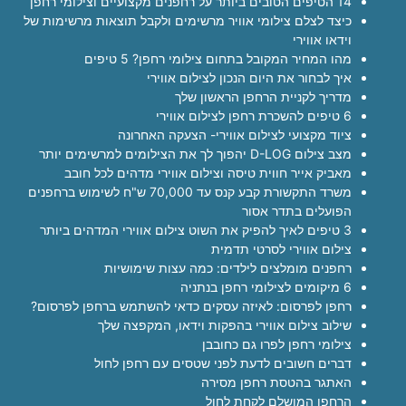
14 הטיפים הטובים ביותר על רחפנים מקצועיים וצילומי רחפן
כיצד לצלם צילומי אוויר מרשימים ולקבל תוצאות מרשימות של
וידאו אווירי
מהו המחיר המקובל בתחום צילומי רחפן? 5 טיפים
איך לבחור את היום הנכון לצילום אווירי
מדריך לקניית הרחפן הראשון שלך
6 טיפים להשכרת רחפן לצילום אווירי
ציוד מקצועי לצילום אווירי- הצעקה האחרונה
מצב צילום D-LOG יהפוך לך את הצילומים למרשימים יותר
מאביק אייר חווית טיסה וצילום אווירי מדהים לכל חובב
משרד התקשורת קבע קנס עד 70,000 ש"ח לשימוש ברחפנים
הפועלים בתדר אסור
3 טיפים לאיך להפיק את השוט צילום אווירי המדהים ביותר
צילום אווירי לסרטי תדמית
רחפנים מומלצים לילדים: כמה עצות שימושיות
6 מיקומים לצילומי רחפן בנתניה
רחפן לפרסום: לאיזה עסקים כדאי להשתמש ברחפן לפרסום?
שילוב צילום אווירי בהפקות וידאו, המקפצה שלך
צילומי רחפן לפרו גם כחובבן
דברים חשובים לדעת לפני שטסים עם רחפן לחול
האתגר בהטסת רחפן מסירה
הרחפן המושלם לקחת לחול