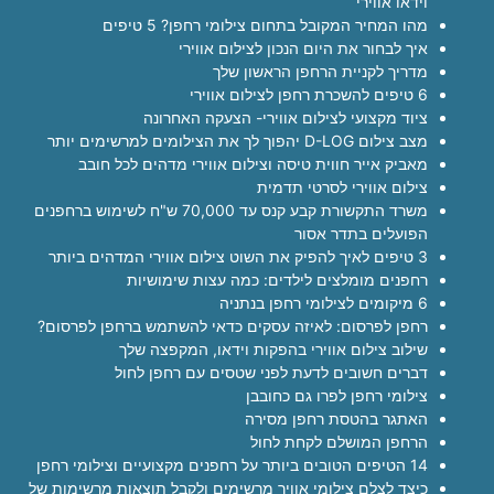
וידאו אווירי
מהו המחיר המקובל בתחום צילומי רחפן? 5 טיפים
איך לבחור את היום הנכון לצילום אווירי
מדריך לקניית הרחפן הראשון שלך
6 טיפים להשכרת רחפן לצילום אווירי
ציוד מקצועי לצילום אווירי- הצעקה האחרונה
מצב צילום D-LOG יהפוך לך את הצילומים למרשימים יותר
מאביק אייר חווית טיסה וצילום אווירי מדהים לכל חובב
צילום אווירי לסרטי תדמית
משרד התקשורת קבע קנס עד 70,000 ש"ח לשימוש ברחפנים
הפועלים בתדר אסור
3 טיפים לאיך להפיק את השוט צילום אווירי המדהים ביותר
רחפנים מומלצים לילדים: כמה עצות שימושיות
6 מיקומים לצילומי רחפן בנתניה
רחפן לפרסום: לאיזה עסקים כדאי להשתמש ברחפן לפרסום?
שילוב צילום אווירי בהפקות וידאו, המקפצה שלך
דברים חשובים לדעת לפני שטסים עם רחפן לחול
צילומי רחפן לפרו גם כחובבן
האתגר בהטסת רחפן מסירה
הרחפן המושלם לקחת לחול
14 הטיפים הטובים ביותר על רחפנים מקצועיים וצילומי רחפן
כיצד לצלם צילומי אוויר מרשימים ולקבל תוצאות מרשימות של