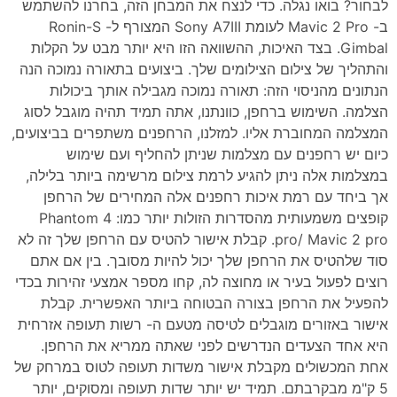
לבחור? בואו נגלה. כדי לנצח את המבחן הזה, בחרנו להשתמש
ב- Mavic 2 Pro לעומת Sony A7III המצורף ל- Ronin-S
Gimbal. בצד האיכות, ההשוואה הזו היא יותר מבט על הקלות
והתהליך של צילום הצילומים שלך. ביצועים בתאורה נמוכה הנה
הנתונים מהניסוי הזה: תאורה נמוכה מגבילה אותך ביכולות
הצלמה. השימוש ברחפן, כוונתנו, אתה תמיד תהיה מוגבל לסוג
המצלמה המחוברת אליו. למזלנו, הרחפנים משתפרים בביצועים,
כיום יש רחפנים עם מצלמות שניתן להחליף ועם שימוש
במצלמות אלה ניתן להגיע לרמת צילום מרשימה ביותר בלילה,
אך ביחד עם רמת איכות רחפנים אלה המחירים של הרחפן
קופצים משמעותית מהסדרות הזולות יותר כמו: Phantom 4
pro/ Mavic 2 pro. קבלת אישור להטיס עם הרחפן שלך זה לא
סוד שלהטיס את הרחפן שלך יכול להיות מסובך. בין אם אתם
רוצים לפעול בעיר או מחוצה לה, קחו מספר אמצעי זהירות בכדי
להפעיל את הרחפן בצורה הבטוחה ביותר האפשרית. קבלת
אישור באזורים מוגבלים לטיסה מטעם ה- רשות תעופה אזרחית
היא אחד הצעדים הנדרשים לפני שאתה ממריא את הרחפן.
אחת המכשולים מקבלת אישור משדות תעופה לטוס במרחק של
5 ק"מ מבקרבתם. תמיד יש יותר שדות תעופה ומסוקים, יותר