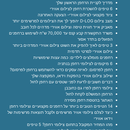
מדריך לקניית הרחפן הראשון שלך
6 טיפים להשכרת רחפן לצילום אווירי
ציוד מקצועי לצילום אווירי- הצעקה האחרונה
מצב צילום D-LOG יהפוך לך את הצילומים למרשימים יותר
מאביק אייר חווית טיסה וצילום אווירי מדהים לכל חובב
משרד התקשורת קבע קנס עד 70,000 ש"ח לשימוש ברחפנים
הפועלים בתדר אסור
3 טיפים לאיך להפיק את השוט צילום אווירי המדהים ביותר
צילום אווירי לסרטי תדמית
רחפנים מומלצים לילדים: כמה עצות שימושיות
6 מיקומים לצילומי רחפן בנתניה
רחפן לפרסום: לאיזה עסקים כדאי להשתמש ברחפן לפרסום?
שילוב צילום אווירי בהפקות וידאו, המקפצה שלך
דברים חשובים לדעת לפני שטסים עם רחפן לחול
צילומי רחפן לפרו גם כחובבן
הרחפן המושלם לקחת לחול
האתגר בהטסת רחפן מסירה
14 הטיפים הטובים ביותר על רחפנים מקצועיים וצילומי רחפן
כיצד לצלם צילומי אוויר מרשימים ולקבל תוצאות מרשימות של
וידאו אווירי
מהו המחיר המקובל בתחום צילומי רחפן? 5 טיפים