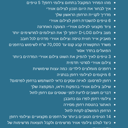
מהו המחיר המקובל בתחום צילומי רחפן? 5 טיפים
איך לבחור את היום הנכון לצילום אווירי
מדריך לקניית הרחפן הראשון שלך
6 טיפים להשכרת רחפן לצילום אווירי
ציוד מקצועי לצילום אווירי- הצעקה האחרונה
מצב צילום D-LOG יהפוך לך את הצילומים למרשימים יותר
מאביק אייר חווית טיסה וצילום אווירי מדהים לכל חובב
משרד התקשורת קבע קנס עד 70,000 ש"ח לשימוש ברחפנים
הפועלים בתדר אסור
3 טיפים לאיך להפיק את השוט צילום אווירי המדהים ביותר
צילום אווירי לסרטי תדמית
רחפנים מומלצים לילדים: כמה עצות שימושיות
6 מיקומים לצילומי רחפן בנתניה
רחפן לפרסום: לאיזה עסקים כדאי להשתמש ברחפן לפרסום?
שילוב צילום אווירי בהפקות וידאו, המקפצה שלך
דברים חשובים לדעת לפני שטסים עם רחפן לחול
צילומי רחפן לפרו גם כחובבן
האתגר בהטסת רחפן מסירה
הרחפן המושלם לקחת לחול
14 הטיפים הטובים ביותר על רחפנים מקצועיים וצילומי רחפן
כיצד לצלם צילומי אוויר מרשימים ולקבל תוצאות מרשימות של