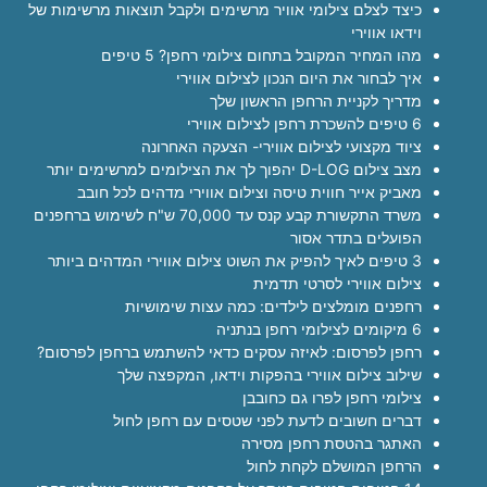
כיצד לצלם צילומי אוויר מרשימים ולקבל תוצאות מרשימות של
וידאו אווירי
מהו המחיר המקובל בתחום צילומי רחפן? 5 טיפים
איך לבחור את היום הנכון לצילום אווירי
מדריך לקניית הרחפן הראשון שלך
6 טיפים להשכרת רחפן לצילום אווירי
ציוד מקצועי לצילום אווירי- הצעקה האחרונה
מצב צילום D-LOG יהפוך לך את הצילומים למרשימים יותר
מאביק אייר חווית טיסה וצילום אווירי מדהים לכל חובב
משרד התקשורת קבע קנס עד 70,000 ש"ח לשימוש ברחפנים
הפועלים בתדר אסור
3 טיפים לאיך להפיק את השוט צילום אווירי המדהים ביותר
צילום אווירי לסרטי תדמית
רחפנים מומלצים לילדים: כמה עצות שימושיות
6 מיקומים לצילומי רחפן בנתניה
רחפן לפרסום: לאיזה עסקים כדאי להשתמש ברחפן לפרסום?
שילוב צילום אווירי בהפקות וידאו, המקפצה שלך
צילומי רחפן לפרו גם כחובבן
דברים חשובים לדעת לפני שטסים עם רחפן לחול
האתגר בהטסת רחפן מסירה
הרחפן המושלם לקחת לחול