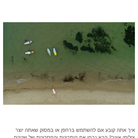
איך אתה קובע אם להשתמש ברחפן או במסוק שאתה יוצר
צילומי אוויר? הבא נבחן את היתרונות והחסרונות של שניהם.