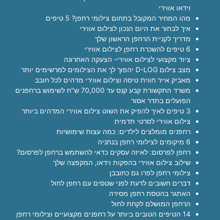
וידאו אווירי
מהו המחיר המקובל בתחום צילומי רחפן? 5 טיפים
איך לבחור את היום הנכון לצילום אווירי
מדריך לקניית הרחפן הראשון שלך
6 טיפים להשכרת רחפן לצילום אווירי
ציוד מקצועי לצילום אווירי- הצעקה האחרונה
מצב צילום D-LOG יהפוך לך את הצילומים למרשימים יותר
מאביק אייר חווית טיסה וצילום אווירי מדהים לכל חובב
משרד התקשורת קבע קנס עד 70,000 ש"ח לשימוש ברחפנים
הפועלים בתדר אסור
3 טיפים לאיך להפיק את השוט צילום אווירי המדהים ביותר
צילום אווירי לסרטי תדמית
רחפנים מומלצים לילדים: כמה עצות שימושיות
6 מיקומים לצילומי רחפן בנתניה
רחפן לפרסום: לאיזה עסקים כדאי להשתמש ברחפן לפרסום?
שילוב צילום אווירי בהפקות וידאו, המקפצה שלך
צילומי רחפן לפרו גם כחובבן
דברים חשובים לדעת לפני שטסים עם רחפן לחול
האתגר בהטסת רחפן מסירה
הרחפן המושלם לקחת לחול
14 הטיפים הטובים ביותר על רחפנים מקצועיים וצילומי רחפן