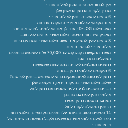
איך לבחור את היום הנכון לצילום אווירי
מדריך לקניית הרחפן הראשון שלך
6 טיפים להשכרת רחפן לצילום אווירי
ציוד מקצועי לצילום אווירי- הצעקה האחרונה
מצב צילום D-LOG יהפוך לך את הצילומים למרשימים יותר
מאביק אייר חווית טיסה וצילום אווירי מדהים לכל חובב
3 טיפים לאיך להפיק את השוט צילום אווירי המדהים ביותר
צילום אווירי לסרטי תדמית
משרד התקשורת קבע קנס עד 70,000 ש"ח לשימוש ברחפנים
הפועלים בתדר אסור
רחפנים מומלצים לילדים: כמה עצות שימושיות
6 מיקומים לצילומי רחפן בנתניה
רחפן לפרסום: לאיזה עסקים כדאי להשתמש ברחפן לפרסום?
שילוב צילום אווירי בהפקות וידאו, המקפצה שלך
דברים חשובים לדעת לפני שטסים עם רחפן לחול
צילומי רחפן לפרו גם כחובבן
האתגר בהטסת רחפן מסירה
הרחפן המושלם לקחת לחול
14 הטיפים הטובים ביותר על רחפנים מקצועיים וצילומי רחפן
כיצד לצלם צילומי אוויר מרשימים ולקבל תוצאות מרשימות של
וידאו אווירי