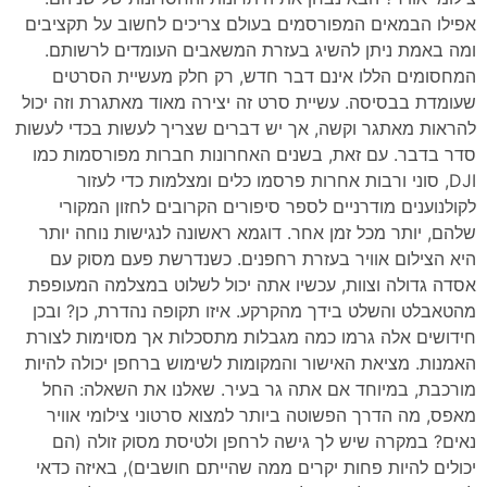
אפילו הבמאים המפורסמים בעולם צריכים לחשוב על תקציבים
ומה באמת ניתן להשיג בעזרת המשאבים העומדים לרשותם.
המחסומים הללו אינם דבר חדש, רק חלק מעשיית הסרטים
שעומדת בבסיסה. עשיית סרט זה יצירה מאוד מאתגרת וזה יכול
להראות מאתגר וקשה, אך יש דברים שצריך לעשות בכדי לעשות
סדר בדבר. עם זאת, בשנים האחרונות חברות מפורסמות כמו
DJI, סוני ורבות אחרות פרסמו כלים ומצלמות כדי לעזור
לקולנוענים מודרניים לספר סיפורים הקרובים לחזון המקורי
שלהם, יותר מכל זמן אחר. דוגמא ראשונה לנגישות נוחה יותר
היא הצילום אוויר בעזרת רחפנים. כשנדרשת פעם מסוק עם
אסדה גדולה וצוות, עכשיו אתה יכול לשלוט במצלמה המעופפת
מהטאבלט והשלט בידך מהקרקע. איזו תקופה נהדרת, כן? ובכן
חידושים אלה גרמו כמה מגבלות מתסכלות אך מסוימות לצורת
האמנות. מציאת האישור והמקומות לשימוש ברחפן יכולה להיות
מורכבת, במיוחד אם אתה גר בעיר. שאלנו את השאלה: החל
מאפס, מה הדרך הפשוטה ביותר למצוא סרטוני צילומי אוויר
נאים? במקרה שיש לך גישה לרחפן ולטיסת מסוק זולה (הם
יכולים להיות פחות יקרים ממה שהייתם חושבים), באיזה כדאי