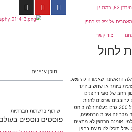
הירדן 83, רמת גן
אמרים על צילומי רחפן
חנו
צור קשר
 לחול
תוכן עניינים
אלה הראשונה שאמורה להישאל,
ית ביותר או שחשוב יותר
ון רחב של סוגי רחפנים
 לחובבים שרוצים להנות
מנוחות נשיאה של הרחפן. Dji Spark – רחפן השוקל 300 גרם בעלות זולה ביחס
שיתוף ברשתות חברתיות
 DJI הסינית שמובילה מבחינה איכות הרחפנים,
פוסטים נוספים בעולם צ
מי. אומנם הרחפן לא מתאים
לשימוש מקצועי כלל, אך במחיר שנע באזור ה3000 שקל תוכלו לטוס עם רחפן