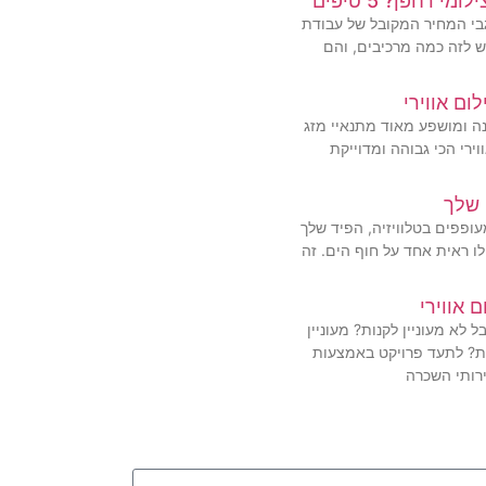
רחפן? 5 טיפים
בי המחיר המקובל של עבודת
יש לזה כמה מרכיבים, והם
ום אווירי
ונה ומושפע מאוד מתנאיי מזג
ירי הכי גבוהה ומדוייקת
 שלך
ופפים בטלוויזיה, הפיד שלך
ו ראית אחד על חוף הים. זה
א מעוניין לקנות? מעוניין
ת? לתעד פרויקט באמצעות
ירותי השכרה