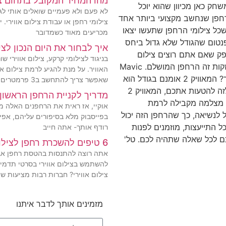
מהו המחיר המקובל בתחום צילומי 
ק כאן מכיוון שהוא יוכל
לא פעם ולא פעמיים שואלים אותי לג
בכל תיק אפשרי. Phantom 4 adv/pro – רחפן שנחשב מקצועי ביותר אחד
צילומי רחפן או עבודת צילום אווירי. 
שכל צילומי הרחפן שתעשו יצאו
מכריעים מאוד כשמדובר
נטום שהגודל שלא גדול ביחס
איך לבחור את היום הנכון לציל
ספק שאם אתם רוצים צילום
בניגוד לצילומי קרקע, צילום אווירי ש
אווירי מקצועי ושהרחפן ישאר יציב גם ברוחות די חזקות זה הרחפן המושלם. Mavic
האוויר. על מנת להגיע לרמת צילום אוו
2 Pro – הרחפן המומלץ ביותר. למה המומלץ ביותר? המאוויק 2 אומנם בגודל הוא
שאפשר צריך להתחשב ב3 פרמטרים
נראה קטן ולא מקצועי כמו הספארק, אך אל תיתנו לזה להטעות אתכם, המאוויק 2
מדריך לקניית הרחפן הראשון
לו מצלמה מקבילה לרמת
אוקיי, אז ראית את הרחפנים האלה מע
 גם קטן וקל לנשיאה, כך שהרחפן הזה יכול
בפייסבוק מלא בסיפורים עליהם, אפיל
ל התייעצות, מוזמנים לפנות
רודף אותך- אתה חייב
כם לכל שאלה שתהיה לכם. טל'
6 טיפים להשכרת רחפן לצילום אווירי
אתה רוצה להתנסות בהטסת רחפן אבל ל
להשתמש בצילום אווירי בסרטי תדמי
צילום אווירי? חברות רבות מציעות ש
מזמינים אותך לדבר איתנו