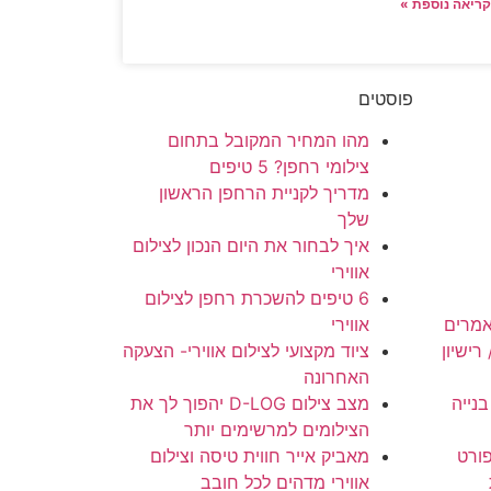
ריאה נוספת »
פוסטים
מהו המחיר המקובל בתחום
צילומי רחפן? 5 טיפים
מדריך לקניית הרחפן הראשון
שלך
איך לבחור את היום הנכון לצילום
אווירי
6 טיפים להשכרת רחפן לצילום
אמרים
אווירי
ישיון
ציוד מקצועי לצילום אווירי- הצעקה
האחרונה
בנייה
מצב צילום D-LOG יהפוך לך את
הצילומים למרשימים יותר
פורט
מאביק אייר חווית טיסה וצילום
אווירי מדהים לכל חובב