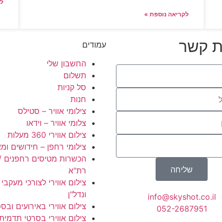
לק
לקריאה נוספת »
ת קשר
עמודים
החשבון שלי
תשלום
סל קניות
חנות
צילומי אוויר – סטילס
צלומי אוויר – וידאו
צילום אווירי 360 מעלות
צילומי רחפן – חידושים ומ
הכשרות מטיסים רחפנים / ר
שליחה
רת"א
צילום אווירי לצורכי מעקבי 
ונדל"ן
info@skyshot.co.il
צילום אווירי באירועים ובס
052-2687951
צילום אווירי בסרטי תדמית