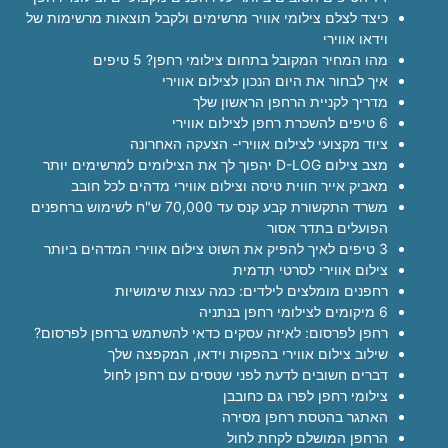
כיצד לצלם צילומי אוויר מרשימים ולקבל תוצאות מרשימות של
וידאו אווירי
מהו המחיר המקובל בתחום צילומי רחפן? 5 טיפים
איך לבחור את היום הנכון לצילום אווירי
מדריך לקניית הרחפן הראשון שלך
6 טיפים להשכרת רחפן לצילום אווירי
ציוד מקצועי לצילום אווירי- הצעקה האחרונה
מצב צילום D-LOG יהפוך לך את הצילומים למרשימים יותר
מאביק אייר חווית טיסה וצילום אווירי מדהים לכל חובב
משרד התקשורת קבע קנס עד 70,000 ש"ח לשימוש ברחפנים
הפועלים בתדר אסור
3 טיפים לאיך להפיק את השוט צילום אווירי המדהים ביותר
צילום אווירי לסרטי תדמית
רחפנים מומלצים לילדים: כמה עצות שימושיות
6 מיקומים לצילומי רחפן בנתניה
רחפן לפרסום: לאיזה עסקים כדאי להשתמש ברחפן לפרסום?
שילוב צילום אווירי בהפקות וידאו, המקפצה שלך
דברים חשובים לדעת לפני שטסים עם רחפן לחול
צילומי רחפן לפרו גם כחובבן
האתגר בהטסת רחפן מסירה
הרחפן המושלם לקחת לחול