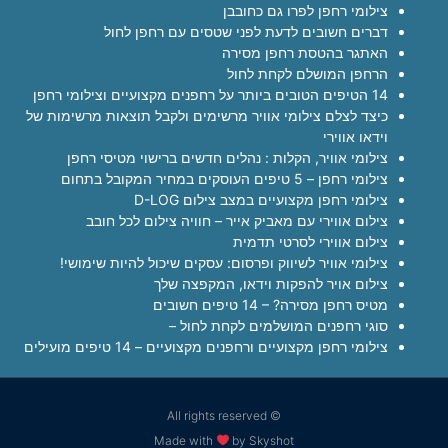
צילומי רחפן לפרו גם כחובבן
דברים חשובים לדעת לפני שטסים עם רחפן לחול
האתגר בהטסת רחפן מסירה
הרחפן המושלם לקחת לחול
14 הטיפים הטובים ביותר על רחפנים מקצועיים וצילומי רחפן
כיצד לצלם צילומי אוויר מרשימים ולקבל תוצאות מרשימות של
וידאו אווירי
צילומי אוויר, הקלות : נהלים חדשים ברישוי מטיסי רחפן
צילומי רחפן – 5 טיפים העוסקים במחיר המקובל בתחום
צילומי רחפן מקצועיים במצב צילום D-LOG
צילום אווירי עם מאביק אייר – חוויה צילום לכל חובב
צילום אווירי לסרטי תדמית
צילומי אוויר לשיווק ופרסום: עסקים שיכול להיות שימושי!
צילום אויר להפקות וידאו, המקפצה שלך
מטיס רחפן מסירה? – 14 טיפים חשובים
סוגי רחפנים המושלמים לקחת לחול –
צילומי רחפן מקצועיים ורחפנים מקצועיים – 14 טיפים מועילים
© All rights reserved
Made with
by Skyshot