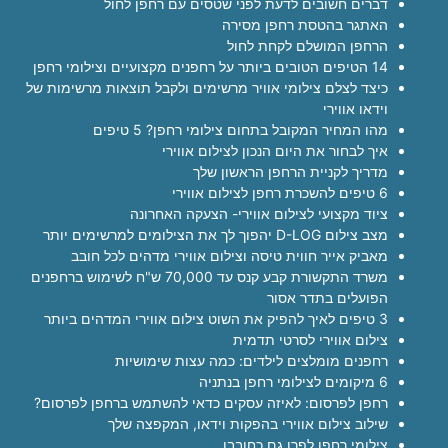
דברים חשובים לדעת לפני שטסים עם רחפן לחול
האתגר בהטסת רחפן מסירה
הרחפן המושלם לקחת לחול
14 הטיפים הטובים ביותר על רחפנים מקצועיים וצילומי רחפן
כיצד לצלם צילומי אוויר מרשימים ולקבל תוצאות מרשימות של
וידאו אווירי
מהו המחיר המקובל בתחום צילומי רחפן? 5 טיפים
איך לבחור את היום הנכון לצילום אווירי
מדריך לקניית הרחפן הראשון שלך
6 טיפים להשכרת רחפן לצילום אווירי
ציוד מקצועי לצילום אווירי- הצעקה האחרונה
מצב צילום D-LOG יהפוך לך את הצילומים למרשימים יותר
מאביק אייר חווית טיסה וצילום אווירי מדהים לכל חובב
משרד התקשורת קבע קנס עד 70,000 ש"ח לשימוש ברחפנים
הפועלים בתדר אסור
3 טיפים לאיך להפיק את השוט צילום אווירי המדהים ביותר
צילום אווירי לסרטי תדמית
רחפנים מומלצים לילדים: כמה עצות שימושיות
6 מיקומים לצילומי רחפן בנתניה
רחפן לפרסום: לאיזה עסקים כדאי להשתמש ברחפן לפרסום?
שילוב צילום אווירי בהפקות וידאו, המקפצה שלך
צילומי רחפן לפרו גם כחובבן