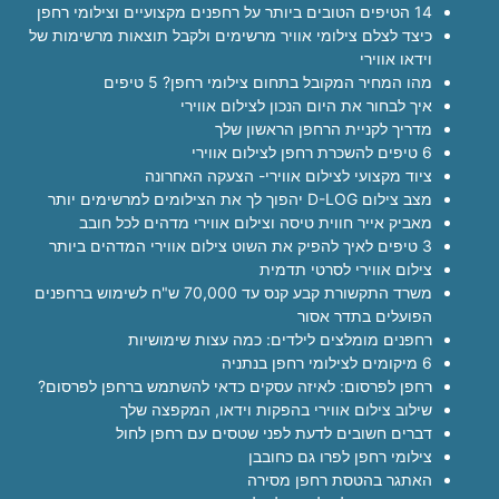
14 הטיפים הטובים ביותר על רחפנים מקצועיים וצילומי רחפן
כיצד לצלם צילומי אוויר מרשימים ולקבל תוצאות מרשימות של
וידאו אווירי
מהו המחיר המקובל בתחום צילומי רחפן? 5 טיפים
איך לבחור את היום הנכון לצילום אווירי
מדריך לקניית הרחפן הראשון שלך
6 טיפים להשכרת רחפן לצילום אווירי
ציוד מקצועי לצילום אווירי- הצעקה האחרונה
מצב צילום D-LOG יהפוך לך את הצילומים למרשימים יותר
מאביק אייר חווית טיסה וצילום אווירי מדהים לכל חובב
3 טיפים לאיך להפיק את השוט צילום אווירי המדהים ביותר
צילום אווירי לסרטי תדמית
משרד התקשורת קבע קנס עד 70,000 ש"ח לשימוש ברחפנים
הפועלים בתדר אסור
רחפנים מומלצים לילדים: כמה עצות שימושיות
6 מיקומים לצילומי רחפן בנתניה
רחפן לפרסום: לאיזה עסקים כדאי להשתמש ברחפן לפרסום?
שילוב צילום אווירי בהפקות וידאו, המקפצה שלך
דברים חשובים לדעת לפני שטסים עם רחפן לחול
צילומי רחפן לפרו גם כחובבן
האתגר בהטסת רחפן מסירה