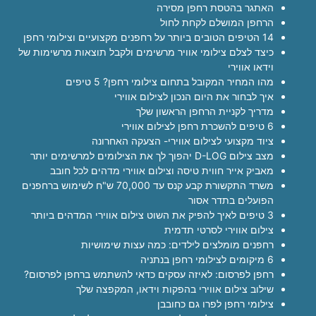
האתגר בהטסת רחפן מסירה
הרחפן המושלם לקחת לחול
14 הטיפים הטובים ביותר על רחפנים מקצועיים וצילומי רחפן
כיצד לצלם צילומי אוויר מרשימים ולקבל תוצאות מרשימות של
וידאו אווירי
מהו המחיר המקובל בתחום צילומי רחפן? 5 טיפים
איך לבחור את היום הנכון לצילום אווירי
מדריך לקניית הרחפן הראשון שלך
6 טיפים להשכרת רחפן לצילום אווירי
ציוד מקצועי לצילום אווירי- הצעקה האחרונה
מצב צילום D-LOG יהפוך לך את הצילומים למרשימים יותר
מאביק אייר חווית טיסה וצילום אווירי מדהים לכל חובב
משרד התקשורת קבע קנס עד 70,000 ש"ח לשימוש ברחפנים
הפועלים בתדר אסור
3 טיפים לאיך להפיק את השוט צילום אווירי המדהים ביותר
צילום אווירי לסרטי תדמית
רחפנים מומלצים לילדים: כמה עצות שימושיות
6 מיקומים לצילומי רחפן בנתניה
רחפן לפרסום: לאיזה עסקים כדאי להשתמש ברחפן לפרסום?
שילוב צילום אווירי בהפקות וידאו, המקפצה שלך
צילומי רחפן לפרו גם כחובבן