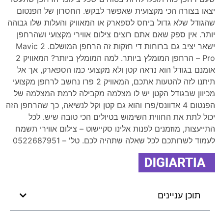
יצאו בצורה הכי מקצועית שאפשר לבקש. החסרון של הפנטום
שהגודל שלא גדול ביחס לספארק או המאוויק והעלות שלו גבוהה
יותר. אין ספק שאם אתם רוצים צילום אווירי מקצועי ושהרחפן
ישאר יציב גם ברוחות די חזקות זה הרחפן המושלם. Mavic 2
Pro – הרחפן המומלץ ביותר. למה המומלץ ביותר? המאוויק 2
אומנם בגודל הוא נראה קטן ולא מקצועי כמו הספארק, אך אל
תיתנו לזה להטעות אתכם, המאוויק 2 פרו נחשב לרחפן מקצועי
מכיוון שבגודל הקטן יש לו מצלמה מקבילה לרמת המצלמה של
הפנטום 4 אדוונס/פרו והוא גם קטן וקל לנשיאה, כך שהרחפן הזה
יכול לתת את החווית השימוש בטיולים הכי טובה שיש. לכל
התייעצות, מוזמנים לפנות אלינו סקיישוט – צילום אווירי תשמח
לעמוד לשרותכם לכל שאלה שתהיה לכם. טל' – 0522687951
תוכן עניינים