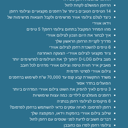
הרחפן המושלם לקחת לחול
14 הטיפים הטובים ביותר על רחפנים מקצועיים וצילומי רחפן
כיצד לצלם צילומי אוויר מרשימים ולקבל תוצאות מרשימות של
וידאו אווירי
מהו המחיר המקובל בתחום צילומי רחפן? 5 טיפים
איך לבחור את היום הנכון לצילום אווירי
מדריך לקניית הרחפן הראשון שלך
6 טיפים להשכרת רחפן לצילום אווירי
ציוד מקצועי לצילום אווירי- הצעקה האחרונה
מצב צילום D-LOG יהפוך לך את הצילומים למרשימים יותר
מאביק אייר חווית טיסה וצילום אווירי מדהים לכל חובב
צילום אווירי לסרטי תדמית
משרד התקשורת קבע קנס עד 70,000 ש"ח לשימוש ברחפנים
הפועלים בתדר אסור
3 טיפים לאיך להפיק את השוט צילום אווירי המדהים ביותר
רחפנים מומלצים לילדים: כמה עצות שימושיות
6 מיקומים לצילומי רחפן בנתניה
רחפן לפרסום: לאיזה עסקים כדאי להשתמש ברחפן לפרסום?
שילוב צילום אווירי בהפקות וידאו, המקפצה שלך
דברים חשובים לדעת לפני שטסים עם רחפן לחול
צילומי רחפן לפרו גם כחובבן