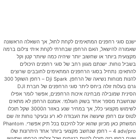
ישנם סוגי רחפנים המתאימים לקחת לחול, אך השאלה הראשונה
שאמורה להישאל, האם הרחפן שבחרתי לקחת איתי צילום ברמה
מקצועית ביותר או שחשוב יותר שיהיה כמה שיותר קטן וקל
בשביל נוחות. ישנתם מגוון רחב של סוגי רחפנים היכולים
להתאים: נתחיל בסוגי הרחפנים המתאימים לחובבים שרוצים
להנות מנוחות נשיאה של הרחפן. Dji Spark – רחפן השוקל 300
גרם בעלות זולה ביחס ליתר סוגי הרחפנים של חברת DJI
הסינית שמובילה מבחינה איכות הרחפנים, אפשר לומר אפילו
שנחשבת מספר אחד בשוק העולמי. אומנם הרחפן לא מתאים
לשימוש מקצועי כלל, אך במחיר שנע באזור ה3000 שקל תוכלו
לטוס עם רחפן שיעשה את העבודה לא רע ובעיקר נוחות זה שם
המשחק כאן מכיוון שהוא יוכל להיכנס בכל תיק אפשרי. Phantom
4 adv/pro – רחפן שנחשב מקצועי ביותר אחד היתרונות שלו
שעם רחפן כזה תוכלו להיות בטוחים שכל צילומי הרחפן שתעשו