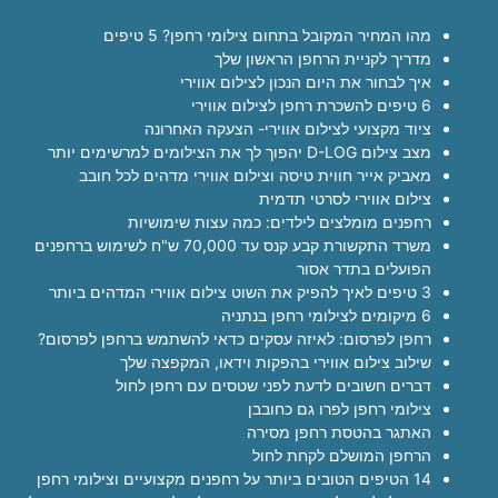
מהו המחיר המקובל בתחום צילומי רחפן? 5 טיפים
מדריך לקניית הרחפן הראשון שלך
איך לבחור את היום הנכון לצילום אווירי
6 טיפים להשכרת רחפן לצילום אווירי
ציוד מקצועי לצילום אווירי- הצעקה האחרונה
מצב צילום D-LOG יהפוך לך את הצילומים למרשימים יותר
מאביק אייר חווית טיסה וצילום אווירי מדהים לכל חובב
צילום אווירי לסרטי תדמית
רחפנים מומלצים לילדים: כמה עצות שימושיות
משרד התקשורת קבע קנס עד 70,000 ש"ח לשימוש ברחפנים
הפועלים בתדר אסור
3 טיפים לאיך להפיק את השוט צילום אווירי המדהים ביותר
6 מיקומים לצילומי רחפן בנתניה
רחפן לפרסום: לאיזה עסקים כדאי להשתמש ברחפן לפרסום?
שילוב צילום אווירי בהפקות וידאו, המקפצה שלך
דברים חשובים לדעת לפני שטסים עם רחפן לחול
צילומי רחפן לפרו גם כחובבן
האתגר בהטסת רחפן מסירה
הרחפן המושלם לקחת לחול
14 הטיפים הטובים ביותר על רחפנים מקצועיים וצילומי רחפן