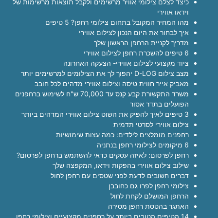
כיצד לצלם צילומי אוויר מרשימים ולקבל תוצאות מרשימות של
וידאו אווירי
מהו המחיר המקובל בתחום צילומי רחפן? 5 טיפים
איך לבחור את היום הנכון לצילום אווירי
מדריך לקניית הרחפן הראשון שלך
6 טיפים להשכרת רחפן לצילום אווירי
ציוד מקצועי לצילום אווירי- הצעקה האחרונה
מצב צילום D-LOG יהפוך לך את הצילומים למרשימים יותר
מאביק אייר חווית טיסה וצילום אווירי מדהים לכל חובב
משרד התקשורת קבע קנס עד 70,000 ש"ח לשימוש ברחפנים
הפועלים בתדר אסור
3 טיפים לאיך להפיק את השוט צילום אווירי המדהים ביותר
צילום אווירי לסרטי תדמית
רחפנים מומלצים לילדים: כמה עצות שימושיות
6 מיקומים לצילומי רחפן בנתניה
רחפן לפרסום: לאיזה עסקים כדאי להשתמש ברחפן לפרסום?
שילוב צילום אווירי בהפקות וידאו, המקפצה שלך
דברים חשובים לדעת לפני שטסים עם רחפן לחול
צילומי רחפן לפרו גם כחובבן
הרחפן המושלם לקחת לחול
האתגר בהטסת רחפן מסירה
14 הטיפים הטובים ביותר על רחפנים מקצועיים וצילומי רחפן