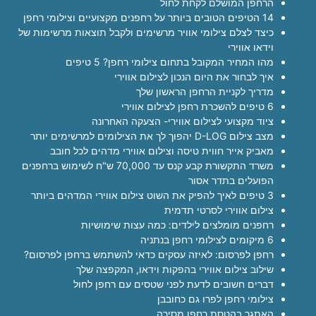
הרחפן המושלם לקחת לחול
14 הטיפים הטובים ביותר על רחפנים מקצועיים וצילומי רחפן
כיצד לצלם צילומי אוויר מרשימים ולקבל תוצאות מרשימות של
וידאו אווירי
מהו המחיר המקובל בתחום צילומי רחפן? 5 טיפים
איך לבחור את היום הנכון לצילום אווירי
מדריך לקניית הרחפן הראשון שלך
6 טיפים להשכרת רחפן לצילום אווירי
ציוד מקצועי לצילום אווירי- הצעקה האחרונה
מצב צילום D-LOG יהפוך לך את הצילומים למרשימים יותר
מאביק אייר חווית טיסה וצילום אווירי מדהים לכל חובב
משרד התקשורת קבע קנס עד 70,000 ש"ח לשימוש ברחפנים
הפועלים בתדר אסור
3 טיפים לאיך להפיק את השוט צילום אווירי המדהים ביותר
צילום אווירי לסרטי תדמית
רחפנים מומלצים לילדים: כמה עצות שימושיות
6 מיקומים לצילומי רחפן בנתניה
רחפן לפרסום: לאיזה עסקים כדאי להשתמש ברחפן לפרסום?
שילוב צילום אווירי בהפקות וידאו, המקפצה שלך
דברים חשובים לדעת לפני שטסים עם רחפן לחול
צילומי רחפן לפרו גם כחובבן
האתגר בהטסת רחפן מסירה