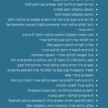
דברים חשובים לדעת לפני שטסים עם רחפן לחול
האתגר בהטסת רחפן מסירה
הרחפן המושלם לקחת לחול
14 הטיפים הטובים ביותר על רחפנים מקצועיים וצילומי רחפן
כיצד לצלם צילומי אוויר מרשימים ולקבל תוצאות מרשימות של
וידאו אווירי
מהו המחיר המקובל בתחום צילומי רחפן? 5 טיפים
איך לבחור את היום הנכון לצילום אווירי
מדריך לקניית הרחפן הראשון שלך
6 טיפים להשכרת רחפן לצילום אווירי
ציוד מקצועי לצילום אווירי- הצעקה האחרונה
מצב צילום D-LOG יהפוך לך את הצילומים למרשימים יותר
מאביק אייר חווית טיסה וצילום אווירי מדהים לכל חובב
משרד התקשורת קבע קנס עד 70,000 ש"ח לשימוש ברחפנים
הפועלים בתדר אסור
3 טיפים לאיך להפיק את השוט צילום אווירי המדהים ביותר
צילום אווירי לסרטי תדמית
רחפנים מומלצים לילדים: כמה עצות שימושיות
6 מיקומים לצילומי רחפן בנתניה
רחפן לפרסום: לאיזה עסקים כדאי להשתמש ברחפן לפרסום?
שילוב צילום אווירי בהפקות וידאו, המקפצה שלך