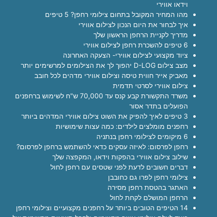
וידאו אווירי
מהו המחיר המקובל בתחום צילומי רחפן? 5 טיפים
איך לבחור את היום הנכון לצילום אווירי
מדריך לקניית הרחפן הראשון שלך
6 טיפים להשכרת רחפן לצילום אווירי
ציוד מקצועי לצילום אווירי- הצעקה האחרונה
מצב צילום D-LOG יהפוך לך את הצילומים למרשימים יותר
מאביק אייר חווית טיסה וצילום אווירי מדהים לכל חובב
צילום אווירי לסרטי תדמית
משרד התקשורת קבע קנס עד 70,000 ש"ח לשימוש ברחפנים
הפועלים בתדר אסור
3 טיפים לאיך להפיק את השוט צילום אווירי המדהים ביותר
רחפנים מומלצים לילדים: כמה עצות שימושיות
6 מיקומים לצילומי רחפן בנתניה
רחפן לפרסום: לאיזה עסקים כדאי להשתמש ברחפן לפרסום?
שילוב צילום אווירי בהפקות וידאו, המקפצה שלך
דברים חשובים לדעת לפני שטסים עם רחפן לחול
צילומי רחפן לפרו גם כחובבן
האתגר בהטסת רחפן מסירה
הרחפן המושלם לקחת לחול
14 הטיפים הטובים ביותר על רחפנים מקצועיים וצילומי רחפן