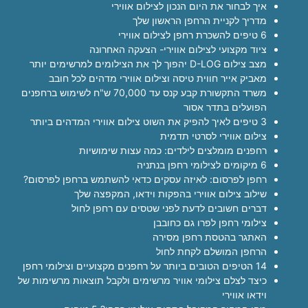
איך לבחור את היום הנכון לצילום אווירי
מדריך לקניית הרחפן הראשון שלך
6 טיפים להשכרת רחפן לצילום אווירי
ציוד מקצועי לצילום אווירי- הצעקה האחרונה
מצב צילום D-LOG יהפוך לך את הצילומים למרשימים יותר
מאביק אייר חווית טיסה וצילום אווירי מדהים לכל חובב
משרד התקשורת קבע קנס עד 70,000 ש"ח לשימוש ברחפנים
הפועלים בתדר אסור
3 טיפים לאיך להפיק את השוט צילום אווירי המדהים ביותר
צילום אווירי לסרטי תדמית
רחפנים מומלצים לילדים: כמה עצות שימושיות
6 מיקומים לצילומי רחפן בנתניה
רחפן לפרסום: לאיזה עסקים כדאי להשתמש ברחפן לפרסום?
שילוב צילום אווירי בהפקות וידאו, המקפצה שלך
דברים חשובים לדעת לפני שטסים עם רחפן לחול
צילומי רחפן לפרו גם כחובבן
האתגר בהטסת רחפן מסירה
הרחפן המושלם לקחת לחול
14 הטיפים הטובים ביותר על רחפנים מקצועיים וצילומי רחפן
כיצד לצלם צילומי אוויר מרשימים ולקבל תוצאות מרשימות של
וידאו אווירי