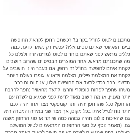
מתכננים לטוס לחו"ל בקרוב? רכשתם רחפן לקראת החופשה
ביעד האקזוטי שאתם טסים אליו? עכשיו רק נשאר לדעת כמה
כללים מראש לפני שאתם בוחרים לטוס למדינה זרה ולצלם כל
מה שתכננתם מראש. אחד המוצרים הבסיסיים שהרוב חושבים
לקחת איתם לחופשה בחו"ל זה רחפן, אם בעבר היינו חושבים על
לקחת את המצלמת פילים, מצלמה וידאו או גופרו בעולם היותר
חדשני, כבר בכדי לתעד את החופשה שלנו, אז היום זה כבר
משהו שהפך לפחות פופולרי והרצון לתעד מהאוויר נהפך להרבה
יותר מעניין. אז מה חשוב מאוד לדעת לפני שמגיעים לשדה עם
הרחפן? ככל שהרחפן יהיה יותר קומפקטי מצד אחד יהיה לכם
יותר נוח לטייל איתו בכל מקום, אך מצד שני במידה והמטרה היא
גם שהאיכות צילום תהיה גבוהה כמה שיותר אז סוג הרחפן משנה
גם. (מאמר נוסף על סוגי הרחפנים המתאימים לטיול המושלם
בעולם). לפני שמגיעים לשדה תעופה חשוב לראות באתר חברת