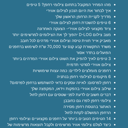
מהו המחיר המקובל בתחום צילומי רחפן? 5 טיפים
איך לבחור את היום הנכון לצילום אווירי
מדריך לקניית הרחפן הראשון שלך
6 טיפים להשכרת רחפן לצילום אווירי
ציוד מקצועי לצילום אווירי- הצעקה האחרונה
מצב צילום D-LOG יהפוך לך את הצילומים למרשימים יותר
מאביק אייר חווית טיסה וצילום אווירי מדהים לכל חובב
משרד התקשורת קבע קנס עד 70,000 ש"ח לשימוש ברחפנים
הפועלים בתדר אסור
3 טיפים לאיך להפיק את השוט צילום אווירי המדהים ביותר
צילום אווירי לסרטי תדמית
רחפנים מומלצים לילדים: כמה עצות שימושיות
6 מיקומים לצילומי רחפן בנתניה
רחפן לפרסום: לאיזה עסקים כדאי להשתמש ברחפן לפרסום?
שילוב צילום אווירי בהפקות וידאו, המקפצה שלך
דברים חשובים לדעת לפני שטסים עם רחפן לחול
צילומי רחפן לפרו גם כחובבן
האתגר בהטסת רחפן מסירה
הרחפן המושלם לקחת לחול
14 הטיפים הטובים ביותר על רחפנים מקצועיים וצילומי רחפן
כיצד לצלם צילומי אוויר מרשימים ולקבל תוצאות מרשימות של