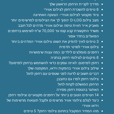
מדריך לקניית הרחפן הראשון שלך
6 טיפים להשכרת רחפן לצילום אווירי
ציוד מקצועי לצילום אווירי- הצעקה האחרונה
מצב צילום D-LOG יהפוך לך את הצילומים למרשימים יותר
מאביק אייר חווית טיסה וצילום אווירי מדהים לכל חובב
משרד התקשורת קבע קנס עד 70,000 ש"ח לשימוש ברחפנים
הפועלים בתדר אסור
3 טיפים לאיך להפיק את השוט צילום אווירי המדהים ביותר
צילום אווירי לסרטי תדמית
רחפנים מומלצים לילדים: כמה עצות שימושיות
6 מיקומים לצילומי רחפן בנתניה
רחפן לפרסום: לאיזה עסקים כדאי להשתמש ברחפן לפרסום?
שילוב צילום אווירי בהפקות וידאו, המקפצה שלך
דברים חשובים לדעת לפני שטסים עם רחפן לחול
צילומי רחפן לפרו גם כחובבן
הרחפן המושלם לקחת לחול
האתגר בהטסת רחפן מסירה
14 הטיפים הטובים ביותר על רחפנים מקצועיים וצילומי רחפן
כיצד לצלם צילומי אוויר מרשימים ולקבל תוצאות מרשימות של
וידאו אווירי
מהו המחיר המקובל בתחום צילומי רחפן? 5 טיפים