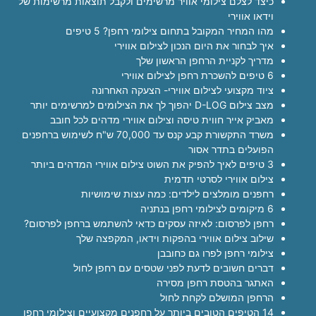
כיצד לצלם צילומי אוויר מרשימים ולקבל תוצאות מרשימות של
וידאו אווירי
מהו המחיר המקובל בתחום צילומי רחפן? 5 טיפים
איך לבחור את היום הנכון לצילום אווירי
מדריך לקניית הרחפן הראשון שלך
6 טיפים להשכרת רחפן לצילום אווירי
ציוד מקצועי לצילום אווירי- הצעקה האחרונה
מצב צילום D-LOG יהפוך לך את הצילומים למרשימים יותר
מאביק אייר חווית טיסה וצילום אווירי מדהים לכל חובב
משרד התקשורת קבע קנס עד 70,000 ש"ח לשימוש ברחפנים
הפועלים בתדר אסור
3 טיפים לאיך להפיק את השוט צילום אווירי המדהים ביותר
צילום אווירי לסרטי תדמית
רחפנים מומלצים לילדים: כמה עצות שימושיות
6 מיקומים לצילומי רחפן בנתניה
רחפן לפרסום: לאיזה עסקים כדאי להשתמש ברחפן לפרסום?
שילוב צילום אווירי בהפקות וידאו, המקפצה שלך
צילומי רחפן לפרו גם כחובבן
דברים חשובים לדעת לפני שטסים עם רחפן לחול
האתגר בהטסת רחפן מסירה
הרחפן המושלם לקחת לחול
14 הטיפים הטובים ביותר על רחפנים מקצועיים וצילומי רחפן