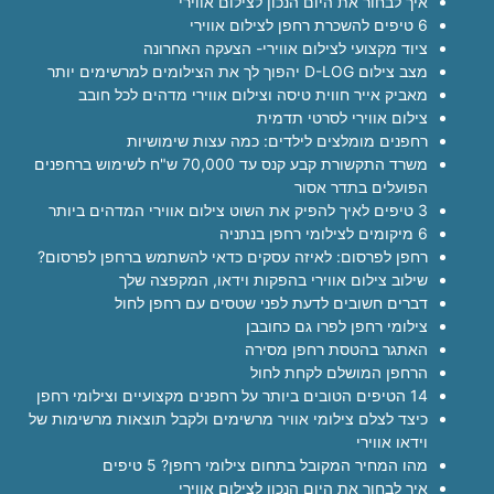
איך לבחור את היום הנכון לצילום אווירי
6 טיפים להשכרת רחפן לצילום אווירי
ציוד מקצועי לצילום אווירי- הצעקה האחרונה
מצב צילום D-LOG יהפוך לך את הצילומים למרשימים יותר
מאביק אייר חווית טיסה וצילום אווירי מדהים לכל חובב
צילום אווירי לסרטי תדמית
רחפנים מומלצים לילדים: כמה עצות שימושיות
משרד התקשורת קבע קנס עד 70,000 ש"ח לשימוש ברחפנים
הפועלים בתדר אסור
3 טיפים לאיך להפיק את השוט צילום אווירי המדהים ביותר
6 מיקומים לצילומי רחפן בנתניה
רחפן לפרסום: לאיזה עסקים כדאי להשתמש ברחפן לפרסום?
שילוב צילום אווירי בהפקות וידאו, המקפצה שלך
דברים חשובים לדעת לפני שטסים עם רחפן לחול
צילומי רחפן לפרו גם כחובבן
האתגר בהטסת רחפן מסירה
הרחפן המושלם לקחת לחול
14 הטיפים הטובים ביותר על רחפנים מקצועיים וצילומי רחפן
כיצד לצלם צילומי אוויר מרשימים ולקבל תוצאות מרשימות של
וידאו אווירי
מהו המחיר המקובל בתחום צילומי רחפן? 5 טיפים
איך לבחור את היום הנכון לצילום אווירי