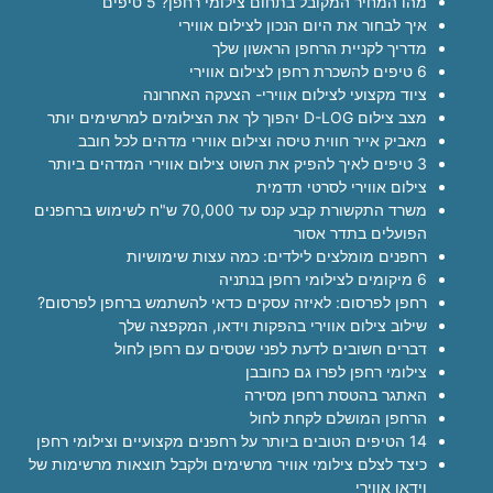
מהו המחיר המקובל בתחום צילומי רחפן? 5 טיפים
איך לבחור את היום הנכון לצילום אווירי
מדריך לקניית הרחפן הראשון שלך
6 טיפים להשכרת רחפן לצילום אווירי
ציוד מקצועי לצילום אווירי- הצעקה האחרונה
מצב צילום D-LOG יהפוך לך את הצילומים למרשימים יותר
מאביק אייר חווית טיסה וצילום אווירי מדהים לכל חובב
3 טיפים לאיך להפיק את השוט צילום אווירי המדהים ביותר
צילום אווירי לסרטי תדמית
משרד התקשורת קבע קנס עד 70,000 ש"ח לשימוש ברחפנים
הפועלים בתדר אסור
רחפנים מומלצים לילדים: כמה עצות שימושיות
6 מיקומים לצילומי רחפן בנתניה
רחפן לפרסום: לאיזה עסקים כדאי להשתמש ברחפן לפרסום?
שילוב צילום אווירי בהפקות וידאו, המקפצה שלך
דברים חשובים לדעת לפני שטסים עם רחפן לחול
צילומי רחפן לפרו גם כחובבן
האתגר בהטסת רחפן מסירה
הרחפן המושלם לקחת לחול
14 הטיפים הטובים ביותר על רחפנים מקצועיים וצילומי רחפן
כיצד לצלם צילומי אוויר מרשימים ולקבל תוצאות מרשימות של
וידאו אווירי