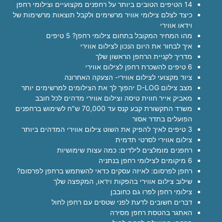
14 הטיפים הטובים ביותר על רחפנים מקצועיים וצילומי רחפן
כיצד לצלם צילומי אוויר מרשימים ולקבל תוצאות מרשימות של
וידאו אווירי
מהו המחיר המקובל בתחום צילומי רחפן? 5 טיפים
איך לבחור את היום הנכון לצילום אווירי
מדריך לקניית הרחפן הראשון שלך
6 טיפים להשכרת רחפן לצילום אווירי
ציוד מקצועי לצילום אווירי- הצעקה האחרונה
מצב צילום D-LOG יהפוך לך את הצילומים למרשימים יותר
מאביק אייר חווית טיסה וצילום אווירי מדהים לכל חובב
משרד התקשורת קבע קנס עד 70,000 ש"ח לשימוש ברחפנים
הפועלים בתדר אסור
3 טיפים לאיך להפיק את השוט צילום אווירי המדהים ביותר
צילום אווירי לסרטי תדמית
רחפנים מומלצים לילדים: כמה עצות שימושיות
6 מיקומים לצילומי רחפן בנתניה
רחפן לפרסום: לאיזה עסקים כדאי להשתמש ברחפן לפרסום?
שילוב צילום אווירי בהפקות וידאו, המקפצה שלך
צילומי רחפן לפרו גם כחובבן
דברים חשובים לדעת לפני שטסים עם רחפן לחול
האתגר בהטסת רחפן מסירה