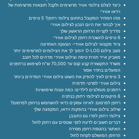
כיצד לצלם צילומי אוויר מרשימים ולקבל תוצאות מרשימות של
וידאו אווירי
מהו המחיר המקובל בתחום צילומי רחפן? 5 טיפים
איך לבחור את היום הנכון לצילום אווירי
מדריך לקניית הרחפן הראשון שלך
6 טיפים להשכרת רחפן לצילום אווירי
ציוד מקצועי לצילום אווירי- הצעקה האחרונה
מצב צילום D-LOG יהפוך לך את הצילומים למרשימים יותר
מאביק אייר חווית טיסה וצילום אווירי מדהים לכל חובב
משרד התקשורת קבע קנס עד 70,000 ש"ח לשימוש ברחפנים
הפועלים בתדר אסור
3 טיפים לאיך להפיק את השוט צילום אווירי המדהים ביותר
צילום אווירי לסרטי תדמית
רחפנים מומלצים לילדים: כמה עצות שימושיות
6 מיקומים לצילומי רחפן בנתניה
רחפן לפרסום: לאיזה עסקים כדאי להשתמש ברחפן לפרסום?
שילוב צילום אווירי בהפקות וידאו, המקפצה שלך
צילומי רחפן לפרו גם כחובבן
דברים חשובים לדעת לפני שטסים עם רחפן לחול
האתגר בהטסת רחפן מסירה
הרחפן המושלם לקחת לחול